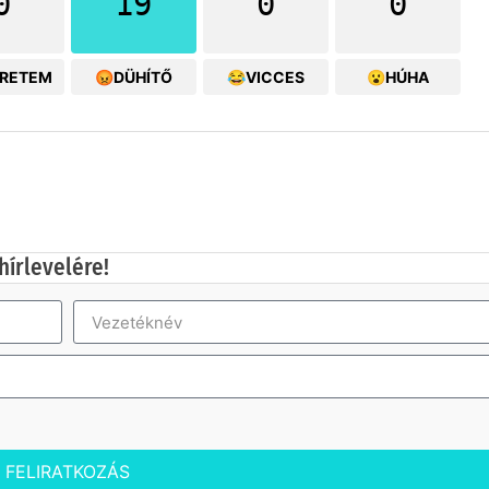
0
19
0
0
ERETEM
😡DÜHÍTŐ
😂VICCES
😮HÚHA
hírlevelére!
FELIRATKOZÁS