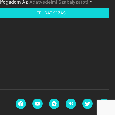
lfogadom Az
Adatvédelmi Szabályzatot
! *
FELIRATKOZÁS