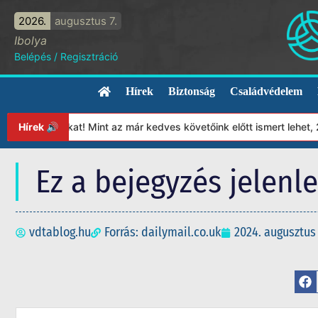
2026.
augusztus 7.
Ibolya
Belépés
/
Regisztráció
Hírek
Biztonság
Családvédelem
ítványunkat! Mint az már kedves követőink előtt ismert lehet, 202
Hírek 🔊
Ez a bejegyzés jelenl
vdtablog.hu
Forrás: dailymail.co.uk
2024. augusztus 