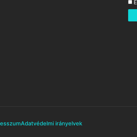
E
resszum
Adatvédelmi irányelvek