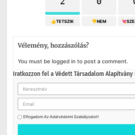
2
0
👍TETSZIK
👎NEM
💘SZ
Vélemény, hozzászólás?
You must be logged in to post a comment.
Iratkozzon fel a Védett Társadalom Alapítvány 
Elfogadom Az
Adatvédelmi Szabályzatot
!