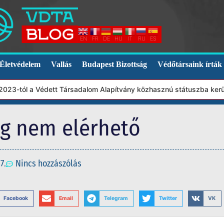
EN
FR
DE
HU
IT
RU
ES
Életvédelem
Vallás
Budapest Bizottság
Védőtársaink írták
3-tól a Védett Társadalom Alapítvány közhasznú státuszba került.
eg nem elérhető
7.
Nincs hozzászólás
Facebook
Email
Telegram
Twitter
VK