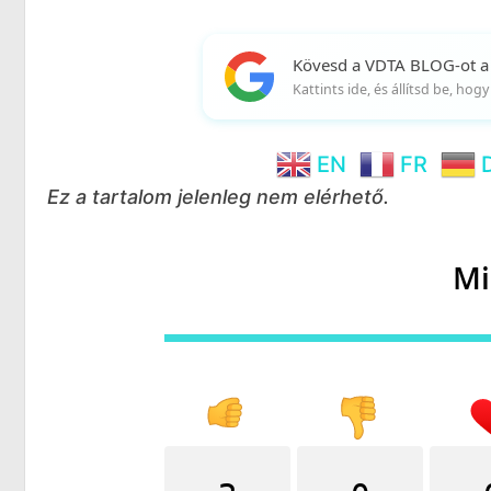
Kövesd a VDTA BLOG-ot a
Kattints ide, és állítsd be, ho
EN
FR
Ez a tartalom jelenleg nem elérhető.
Mi