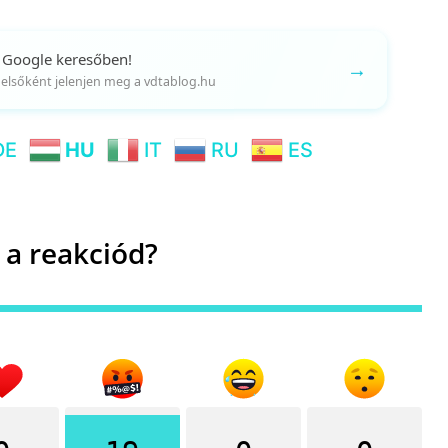
 Google keresőben!
→
gy elsőként jelenjen meg a vdtablog.hu
DE
HU
IT
RU
ES
 a reakciód?