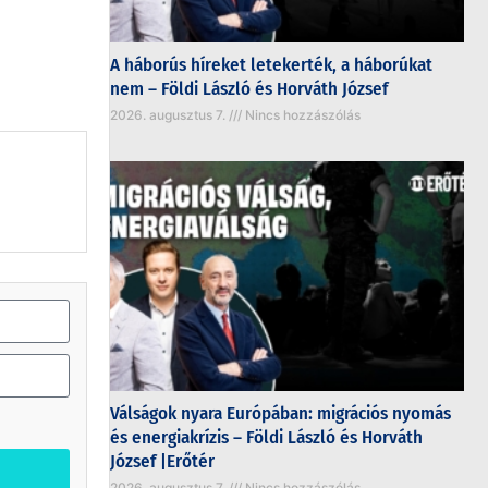
A háborús híreket letekerték, a háborúkat
nem – Földi László és Horváth József
2026. augusztus 7.
Nincs hozzászólás
Válságok nyara Európában: migrációs nyomás
és energiakrízis – Földi László és Horváth
József |Erőtér
2026. augusztus 7.
Nincs hozzászólás