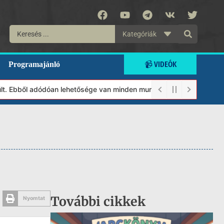
Kategóriák
📹 VIDEÓK
Programajánló
 Ebből adódóan lehetősége van minden munkánkat segíteni kívánó m
További cikkek
Nyomtat