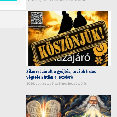
Sikerrel zárult a gyűjtés, tovább halad
végtelen útján a Hazajáró
2026. augusztus 5.
Nincs hozzászólás