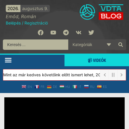
2026.
augusztus 9.
Emőd, Román
Belépés
/
Regisztráció
📹 VIDEÓK
int az már kedves követőink előtt ismert lehet, 2023-tól a Védet
EN
FR
DE
HU
IT
RU
ES