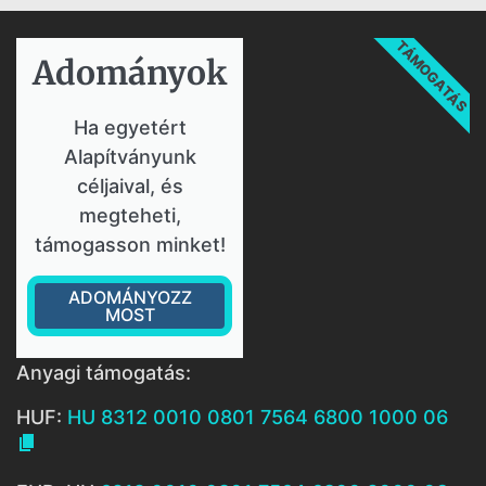
TÁMOGATÁS
Adományok​
Ha egyetért
Alapítványunk
céljaival, és
megteheti,
támogasson minket!
ADOMÁNYOZZ
MOST
Anyagi támogatás:
HUF:
HU 8312 0010 0801 7564 6800 1000 06
