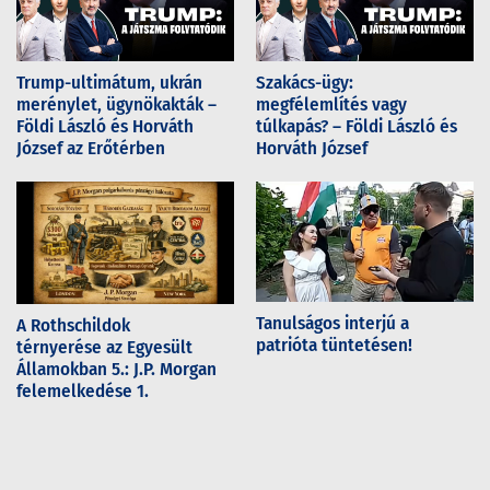
Trump-ultimátum, ukrán
Szakács-ügy:
merénylet, ügynökakták –
megfélemlítés vagy
Földi László és Horváth
túlkapás? – Földi László és
József az Erőtérben
Horváth József
Tanulságos interjú a
A Rothschildok
patrióta tüntetésen!
térnyerése az Egyesült
Államokban 5.: J.P. Morgan
felemelkedése 1.