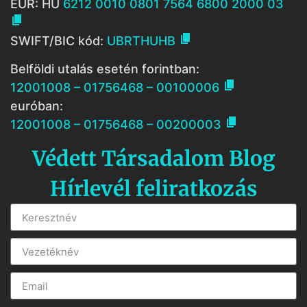
EUR: HU
6212 0010 0801 7564 6800 2000 03


SWIFT/BIC kód:
UBRTHUHB
Belföldi utalás esetén forintban:

12001008 – 01756468 – 00100006
euróban:

12001008 – 01756468 – 00200003
Védett Társadalom Blog
Hírlevél feliratkozás