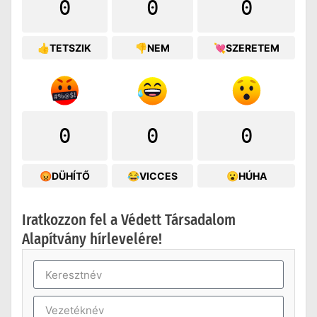
0
0
0
👍TETSZIK
👎NEM
💘SZERETEM
0
0
0
😡DÜHÍTŐ
😂VICCES
😮HÚHA
Iratkozzon fel a Védett Társadalom
Alapítvány hírlevelére!