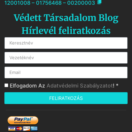

12001008 – 01756468 – 00200003
Védett Társadalom Blog
Hírlevél feliratkozás
Elfogadom Az
Adatvédelmi Szabályzatot
! *
FELIRATKOZÁS