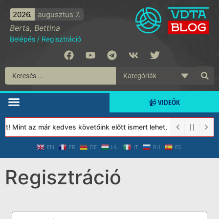
2026.
augusztus 7.
Berta, Bettina
Belépés
/
Regisztráció
📹 VIDEÓK
t! Mint az már kedves követőink előtt ismert lehet, 2023-tól a V
EN
FR
DE
HU
IT
RU
ES
Regisztráció