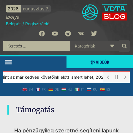
2026.
augusztus 7.
Ibolya
Belépés
/
Regisztráció
📹 VIDEÓK
int az már kedves követőink előtt ismert lehet, 2023-tól a Védet
EN
FR
DE
HU
IT
RU
ES
Támogatás
Ha pénzügyileg szeretné segíteni lapunk