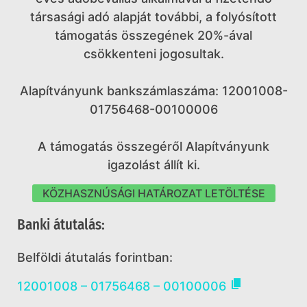
társasági adó alapját további, a folyósított
támogatás összegének 20%-ával
csökkenteni jogosultak.
Alapítványunk bankszámlaszáma: 12001008-
01756468-00100006
A támogatás összegéről Alapítványunk
igazolást állít ki.
KÖZHASZNÚSÁGI HATÁROZAT LETÖLTÉSE
Banki átutalás:
Belföldi átutalás forintban:

12001008 – 01756468 – 00100006