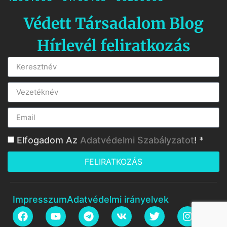
Védett Társadalom Blog
Hírlevél feliratkozás
Elfogadom Az
Adatvédelmi Szabályzatot
! *
FELIRATKOZÁS
Impresszum
Adatvédelmi irányelvek