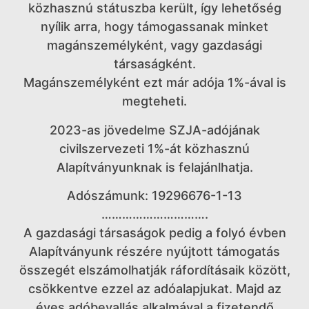
közhasznú státuszba került, így lehetőség
nyílik arra, hogy támogassanak minket
magánszemélyként, vagy gazdasági
társaságként.
Magánszemélyként ezt már adója 1%-ával is
megteheti.
2023-as jövedelme SZJA-adójának
civilszervezeti 1%-át közhasznú
Alapítványunknak is felajánlhatja.
Adószámunk: 19296676-1-13
………………………….
A gazdasági társaságok pedig a folyó évben
Alapítványunk részére nyújtott támogatás
összegét elszámolhatják ráfordításaik között,
csökkentve ezzel az adóalapjukat. Majd az
éves adóbevallás alkalmával a fizetendő