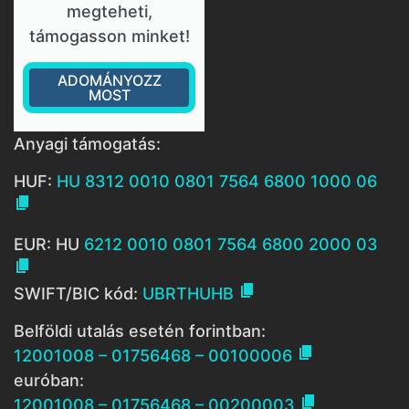
megteheti,
támogasson minket!
ADOMÁNYOZZ
MOST
Anyagi támogatás:
HUF:
HU 8312 0010 0801 7564 6800 1000 06

EUR: HU
6212 0010 0801 7564 6800 2000 03


SWIFT/BIC kód:
UBRTHUHB
Belföldi utalás esetén forintban:

12001008 – 01756468 – 00100006
euróban:

12001008 – 01756468 – 00200003