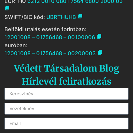
EUR: HU
6212 0010 0801 7564 6800 2000 03


SWIFT/BIC kód:
UBRTHUHB
Belföldi utalás esetén forintban:

12001008 – 01756468 – 00100006
euróban:

12001008 – 01756468 – 00200003
Védett Társadalom Blog
Hírlevél feliratkozás