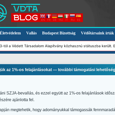
EN
FR
DE
HU
IT
RU
ES
Életvédelem
Vallás
Budapest Bizottság
Védőtársaink írták
t Társadalom Alapítvány közhasznú státuszba került. Ebből adódóa
k az 1%-os felajánlásokat — további támogatási lehetősé
táni SZJA-bevallás, és ezzel együtt az 1%-os felajánlások idős
szére ajánlotta fel.
 napján megtehetik, hogy adományukkal támogassák fennmaradá