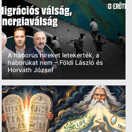
A háborús híreket letekerték, a
háborúkat nem – Földi László és
Horváth József