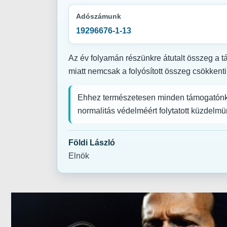
Adószámunk
19296676-1-13
Az év folyamán részünkre átutalt összeg a t
miatt nemcsak a folyósított összeg csökken
Ehhez természetesen minden támogatónknak
normalitás védelméért folytatott küzdelmü
Földi László
Elnök