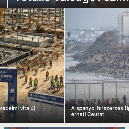
edelmi vita új
A spanyol hírszerzés 
érheti Ceutát