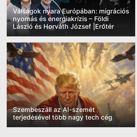
Válságok nyara Európában: migrációs
nyomás és energiakrízis – Földi
László és Horváth József |Erőtér
Szembeszáll az AI-szemét
terjedésével több nagy tech cég