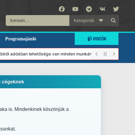
Kategóriák
📹 VIDEÓK
Programajánló
n lehetősége van minden munkánkat segíteni kívánó magánszemélyne
g cégeknek
zaka is. Mindenkinek köszönjük a
sunkat.