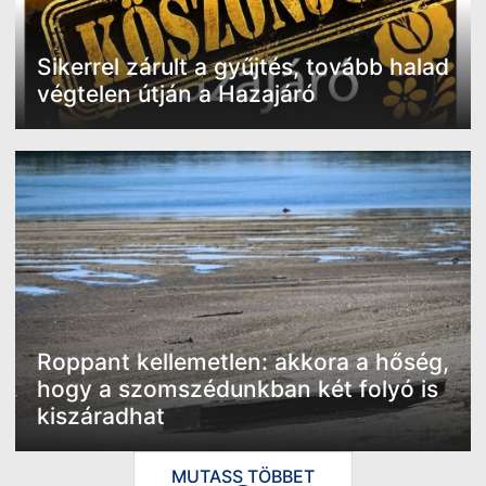
Sikerrel zárult a gyűjtés, tovább halad
végtelen útján a Hazajáró
Roppant kellemetlen: akkora a hőség,
hogy a szomszédunkban két folyó is
kiszáradhat
MUTASS TÖBBET