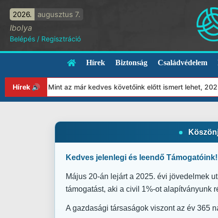
2026.
augusztus 7.
Ibolya
Belépés
/
Regisztráció
Hírek
Biztonság
Családvédelem
int az már kedves követőink előtt ismert lehet, 2023-tól a Védet
Hírek 🔊
Köszönjü
Kedves jelenlegi és leendő Támogatóink!
Május 20-án lejárt a 2025. évi jövedelmek u
támogatást, aki a civil 1%-ot alapítványunk ré
A gazdasági társaságok viszont az év 365