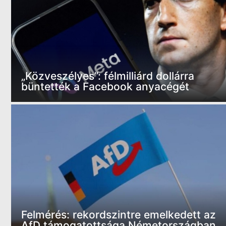
„Közveszélyes”: félmilliárd dollárra
büntették a Facebook anyacégét
Felmérés: rekordszintre emelkedett az
AfD támogatottsága Németországban