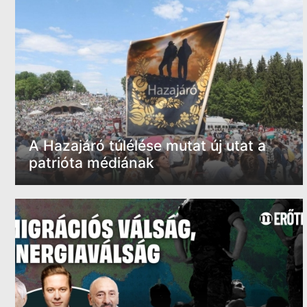
A Hazajáró túlélése mutat új utat a
patrióta médiának