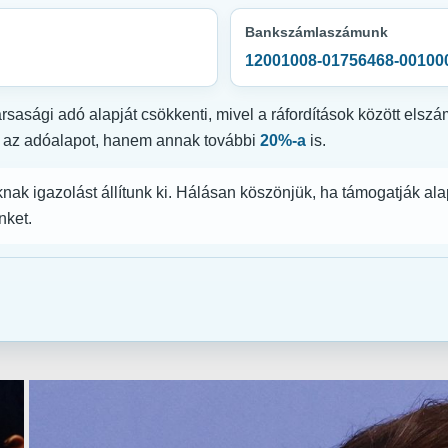
Bankszámlaszámunk
12001008-01756468-00100
ársasági adó alapját csökkenti, mivel a ráfordítások között els
ti az adóalapot, hanem annak további
20%-a
is.
 igazolást állítunk ki. Hálásan köszönjük, ha támogatják alap
nket.