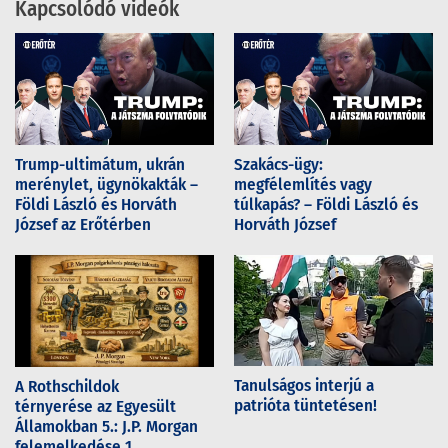
Kapcsolódó videók
Trump-ultimátum, ukrán
Szakács-ügy:
merénylet, ügynökakták –
megfélemlítés vagy
Földi László és Horváth
túlkapás? – Földi László és
József az Erőtérben
Horváth József
Tanulságos interjú a
A Rothschildok
patrióta tüntetésen!
térnyerése az Egyesült
Államokban 5.: J.P. Morgan
felemelkedése 1.