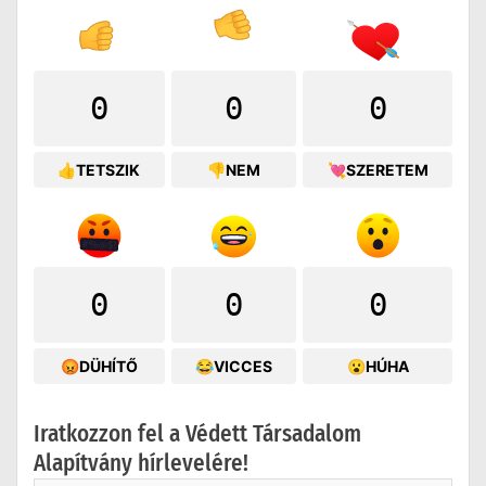
0
0
0
👍TETSZIK
👎NEM
💘SZERETEM
0
0
0
😡DÜHÍTŐ
😂VICCES
😮HÚHA
Iratkozzon fel a Védett Társadalom
Alapítvány hírlevelére!