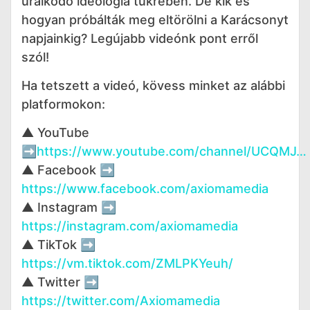
uralkodó ideológia tükrében. De kik és
hogyan próbálták meg eltörölni a Karácsonyt
napjainkig? Legújabb videónk pont erről
szól!
Ha tetszett a videó, kövess minket az alábbi
platformokon:
▲ YouTube
➡️
https://www.youtube.com/channel/UCQMJ…
▲ Facebook ➡️
https://www.facebook.com/axiomamedia
▲ Instagram ➡️
https://instagram.com/axiomamedia
▲ TikTok ➡️
https://vm.tiktok.com/ZMLPKYeuh/
▲ Twitter ➡️
https://twitter.com/Axiomamedia