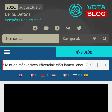
2026.
augusztus 6.
Berta, Bettina
Belépés
/
Regisztráció
📹 VIDEÓK
 Mint az már kedves követőink előtt ismert lehet, 2023-tól a Véd
EN
FR
DE
HU
IT
RU
ES