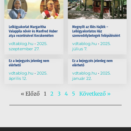
Lelkigyakorlat Margaritha
Megnyílt az Illés Hajlék –
Valappila nővér és Manfred Huber
Lelkigyakorlatos Ház
atya vezetésével Kecskeméten
szenvedélybetegek felépüléséért
vdtablog.hu
2025.
vdtablog.hu
2025.
szeptember 27.
július 7.
Ez a bejegyzés jelenleg nem
Ez a bejegyzés jelenleg nem
elérhető
elérhető
vdtablog.hu
2025.
vdtablog.hu
2025.
április 12.
január 22.
« Előző
1
2
3
4
5
Következő »