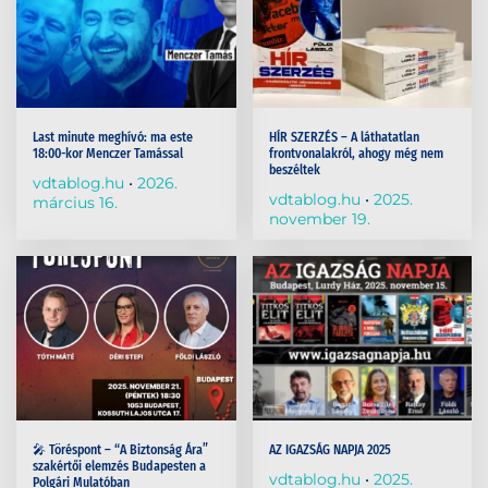
Last minute meghívó: ma este
HÍR SZERZÉS – A láthatatlan
18:00-kor Menczer Tamással
frontvonalakról, ahogy még nem
beszéltek
vdtablog.hu
2026.
vdtablog.hu
2025.
március 16.
november 19.
🎤 Töréspont – “A Biztonság Ára”
AZ IGAZSÁG NAPJA 2025
szakértői elemzés Budapesten a
vdtablog.hu
2025.
Polgári Mulatóban