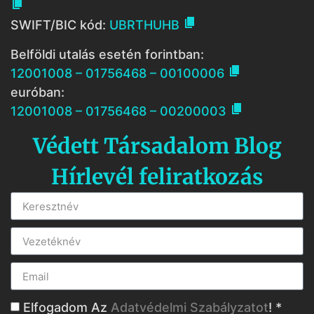


SWIFT/BIC kód:
UBRTHUHB
Belföldi utalás esetén forintban:

12001008 – 01756468 – 00100006
euróban:

12001008 – 01756468 – 00200003
Védett Társadalom Blog
Hírlevél feliratkozás
Elfogadom Az
Adatvédelmi Szabályzatot
! *