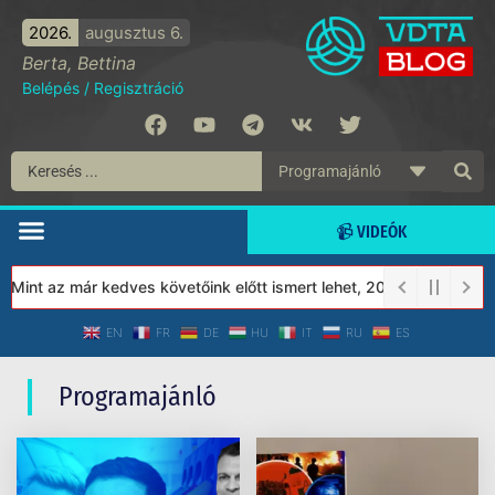
2026.
augusztus 6.
Berta, Bettina
Belépés
/
Regisztráció
📹 VIDEÓK
Mint az már kedves követőink előtt ismert lehet, 2023-tól a Véde
EN
FR
DE
HU
IT
RU
ES
Programajánló