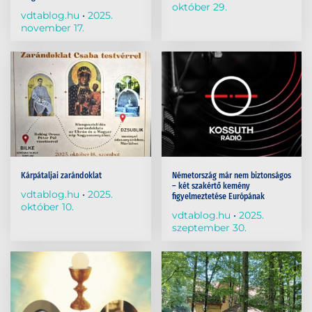
október 29.
vdtablog.hu
2025.
november 17.
Kárpátaljai zarándoklat
Németország már nem biztonságos
– két szakértő kemény
vdtablog.hu
2025.
figyelmeztetése Európának
október 10.
vdtablog.hu
2025.
szeptember 30.