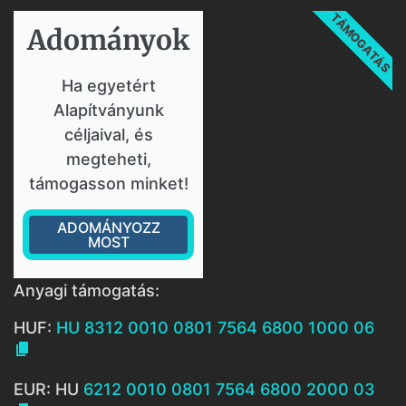
TÁMOGATÁS
Adományok​
Ha egyetért
Alapítványunk
céljaival, és
megteheti,
támogasson minket!
ADOMÁNYOZZ
MOST
Anyagi támogatás:
HUF:
HU 8312 0010 0801 7564 6800 1000 06

EUR: HU
6212 0010 0801 7564 6800 2000 03