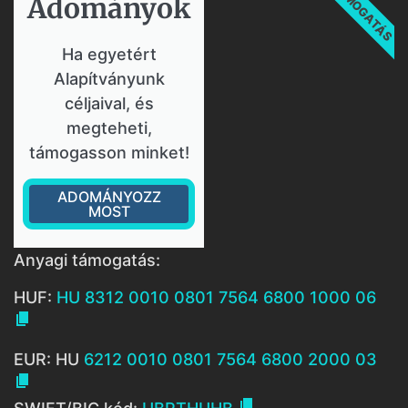
TÁMOGATÁS
Adományok​
Ha egyetért
Alapítványunk
céljaival, és
megteheti,
támogasson minket!
ADOMÁNYOZZ
MOST
Anyagi támogatás:
HUF:
HU 8312 0010 0801 7564 6800 1000 06

EUR: HU
6212 0010 0801 7564 6800 2000 03

