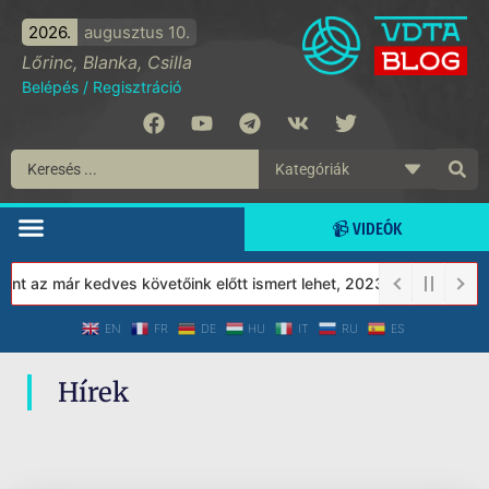
2026.
augusztus 10.
Lőrinc, Blanka, Csilla
Belépés
/
Regisztráció
📹 VIDEÓK
nt az már kedves követőink előtt ismert lehet, 2023-tól a Védett 
EN
FR
DE
HU
IT
RU
ES
Hírek