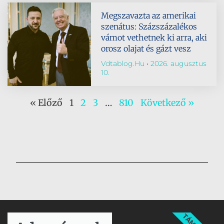
Megszavazta az amerikai
szenátus: Százszázalékos
vámot vethetnek ki arra, aki
orosz olajat és gázt vesz
Vdtablog.hu
2026. augusztus
10.
« Előző
1
2
3
…
810
Következő »