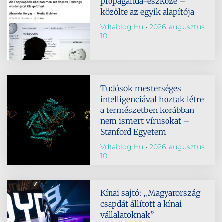
propaganda-eszköze –
közölte az egyik alapítója
Vdtablog.hu
2026. augusztus
10.
Tudósok mesterséges
intelligenciával hoztak létre
a természetben korábban
nem ismert vírusokat –
Stanford Egyetem
Vdtablog.hu
2026. augusztus
10.
Kínai sajtó: „Magyarország
csapdát állított a kínai
vállalatoknak”