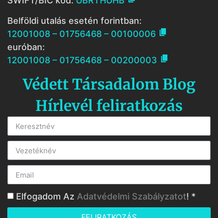
SWIFT/BIC kód:
UBRTHUHB
Belföldi utalás esetén forintban:

12001008 – 01756468 – 00100006
euróban:

12001008 – 01756468 – 00200003
Védett Társadalom Blog
Hírlevél feliratkozás
Elfogadom Az
Adatvédelmi Szabályzatot
! *
FELIRATKOZÁS