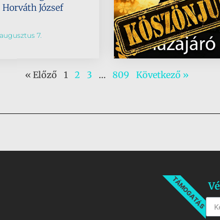
s Horváth József
augusztus 7.
« Előző
1
2
3
…
809
Következő »
TÁMOGATÁS
Vé