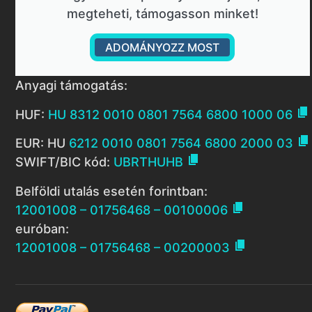
megteheti, támogasson minket!
ADOMÁNYOZZ MOST
Anyagi támogatás:

HUF:
HU 8312 0010 0801 7564 6800 1000 06

EUR: HU
6212 0010 0801 7564 6800 2000 03

SWIFT/BIC kód:
UBRTHUHB
Belföldi utalás esetén forintban:

12001008 – 01756468 – 00100006
euróban:

12001008 – 01756468 – 00200003