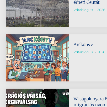
érheti Ceutát
Vdtablog.hu
2026. 
Arckönyv
Vdtablog.hu
2026. 
Válságok nyara 
migrációs nyomá