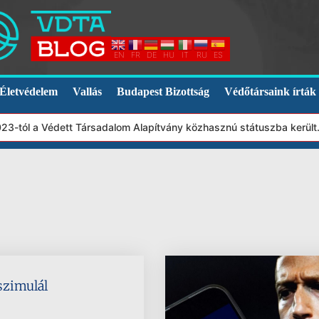
EN
FR
DE
HU
IT
RU
ES
Életvédelem
Vallás
Budapest Bizottság
Védőtársaink írták
23-tól a Védett Társadalom Alapítvány közhasznú státuszba került.
 szimulál