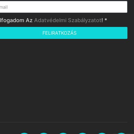
lfogadom Az
Adatvédelmi Szabályzatot
! *
FELIRATKOZÁS