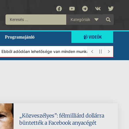
Kategóriák
📹 VIDEÓK
Programajánló
 Ebből adódóan lehetősége van minden munkánkat segíteni kívánó m
„Közveszélyes”: félmilliárd dollárra
büntették a Facebook anyacégét