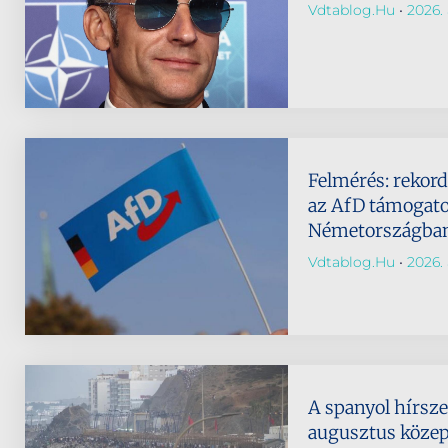
Vdtablog.hu
2026. 
Felmérés: rekor
az AfD támogato
Németországba
Vdtablog.hu
2026. 
A spanyol hírsze
augusztus köze