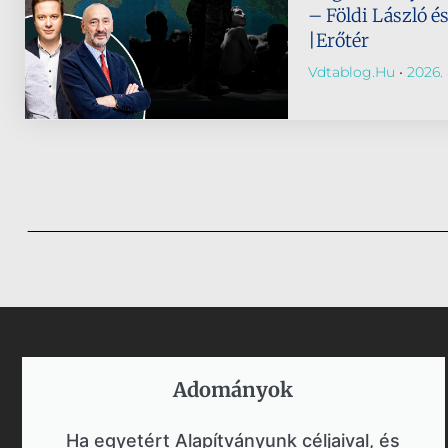
– Földi László é
|Erőtér
Vdtablog.hu
2026. 
Adományok​
Ha egyetért Alapítványunk céljaival, és