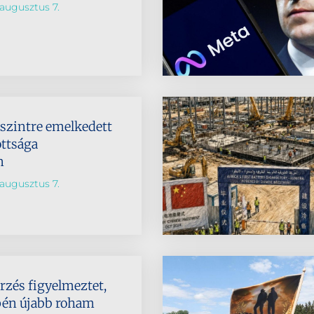
augusztus 7.
dszintre emelkedett
ttsága
n
augusztus 7.
rzés figyelmeztet,
pén újabb roham