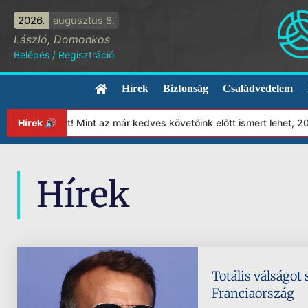
2026.
augusztus 8.
László, Domonkos
Belépés
/
Regisztráció
Hírek
Biztonság
Családvédelem
ítványunkat! Mint az már kedves követőink előtt ismert lehet, 20
Hírek 🔊
Hírek
Totális válságot
Franciaország