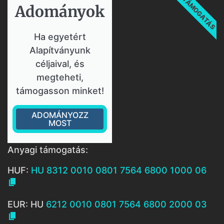
TÁMOGATÁS
Adományok​
Ha egyetért
Alapítványunk
céljaival, és
megteheti,
támogasson minket!
ADOMÁNYOZZ
MOST
Anyagi támogatás:
HUF:
HU 8312 0010 0801 7564 6800 1000 06

EUR: HU
6212 0010 0801 7564 6800 2000 03
