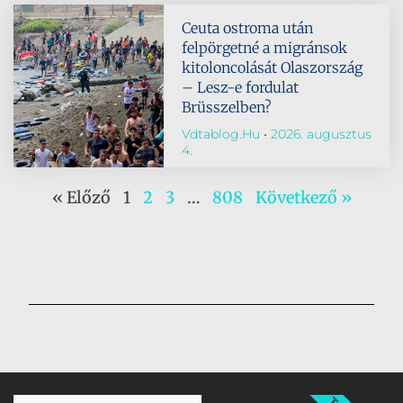
Ceuta ostroma után
felpörgetné a migránsok
kitoloncolását Olaszország
– Lesz-e fordulat
Brüsszelben?
Vdtablog.hu
2026. augusztus
4.
« Előző
1
2
3
…
808
Következő »