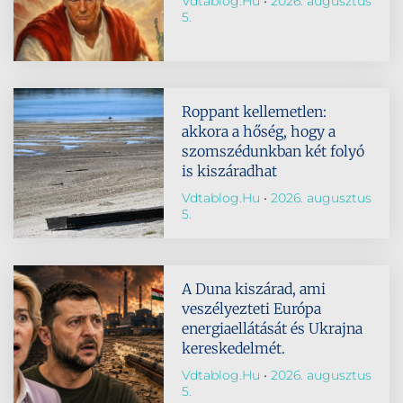
Vdtablog.hu
2026. augusztus
5.
Roppant kellemetlen:
akkora a hőség, hogy a
szomszédunkban két folyó
is kiszáradhat
Vdtablog.hu
2026. augusztus
5.
A Duna kiszárad, ami
veszélyezteti Európa
energiaellátását és Ukrajna
kereskedelmét.
Vdtablog.hu
2026. augusztus
5.