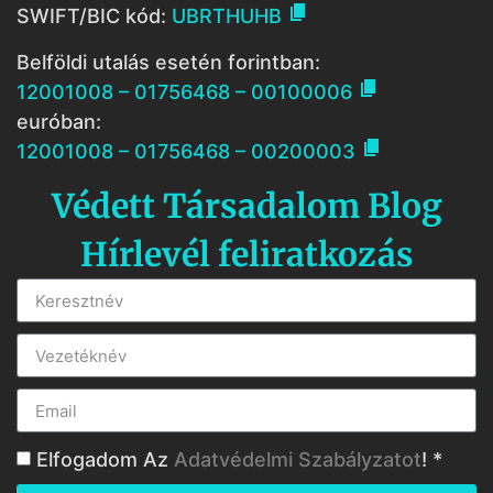

SWIFT/BIC kód:
UBRTHUHB
Belföldi utalás esetén forintban:

12001008 – 01756468 – 00100006
euróban:

12001008 – 01756468 – 00200003
Védett Társadalom Blog
Hírlevél feliratkozás
Elfogadom Az
Adatvédelmi Szabályzatot
! *