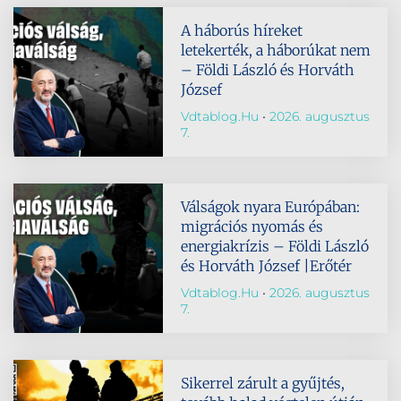
A háborús híreket
letekerték, a háborúkat nem
– Földi László és Horváth
József
Vdtablog.hu
2026. augusztus
7.
Válságok nyara Európában:
migrációs nyomás és
energiakrízis – Földi László
és Horváth József |Erőtér
Vdtablog.hu
2026. augusztus
7.
Sikerrel zárult a gyűjtés,