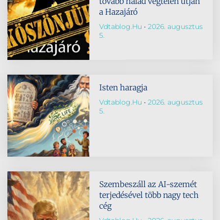
tovább halad végtelen útján
a Hazajáró
Vdtablog.hu
2026. augusztus
5.
Isten haragja
Vdtablog.hu
2026. augusztus
5.
Szembeszáll az AI-szemét
terjedésével több nagy tech
cég