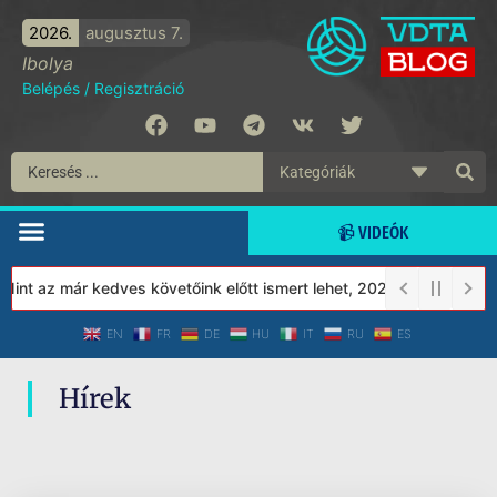
2026.
augusztus 7.
Ibolya
Belépés
/
Regisztráció
📹 VIDEÓK
nt az már kedves követőink előtt ismert lehet, 2023-tól a Védett
EN
FR
DE
HU
IT
RU
ES
Hírek