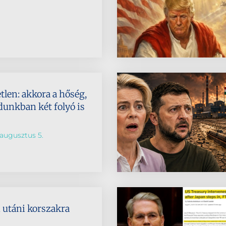
len: akkora a hőség,
unkban két folyó is
augusztus 5.
 utáni korszakra