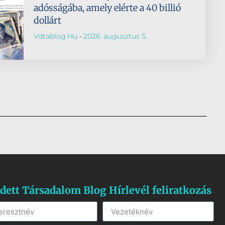
adósságába, amely elérte a 40 billió
dollárt
Vdtablog.hu
2026. augusztus 5.
dett Társadalom Blog Hírlevél feliratkozás