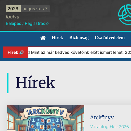
2026.
augusztus 7.
Ibolya
Belépés
/
Regisztráció
Hírek
Biztonság
Családvédelem
ványunkat! Mint az már kedves követőink előtt ismert lehet, 2023
Hírek 🔊
Hírek
Arckönyv
Vdtablog.hu
2026. 