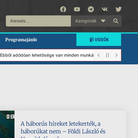
Kategóriák
📹 VIDEÓK
Programajánló
Ebből adódóan lehetősége van minden munkánkat segíteni kívánó ma
A háborús híreket letekerték, a
háborúkat nem – Földi László és