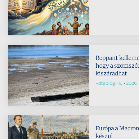
Roppant kellemet
hogy a szomszéd
kiszáradhat
Vdtablog.hu
2026. 
Európa a Macron
készül