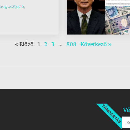
augusztus 5.
« Előző
1
2
3
…
808
Következő »
TÁMOGATÁS
Vé