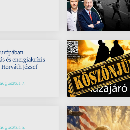
Európában:
s és energiakrízis
s Horváth József
augusztus 7.
augusztus 5.