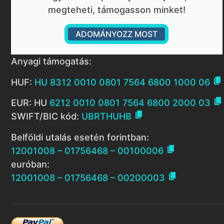
megteheti, támogasson minket!
ADOMÁNYOZZ MOST
Anyagi támogatás:

HUF:
HU 8312 0010 0801 7564 6800 1000 06

EUR: HU
6212 0010 0801 7564 6800 2000 03

SWIFT/BIC kód:
UBRTHUHB
Belföldi utalás esetén forintban:

12001008 – 01756468 – 00100006
euróban:

12001008 – 01756468 – 00200003