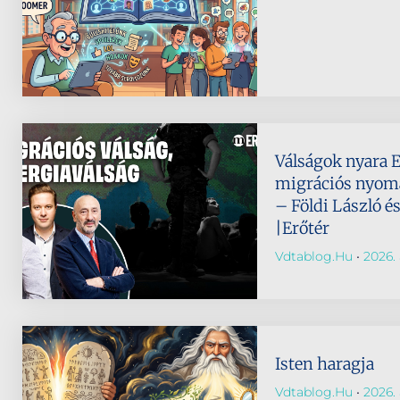
Válságok nyara 
migrációs nyomá
– Földi László é
|Erőtér
Vdtablog.hu
2026. 
Isten haragja
Vdtablog.hu
2026. 