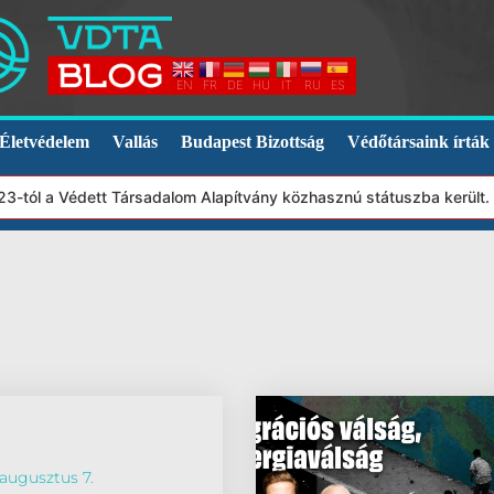
EN
FR
DE
HU
IT
RU
ES
Életvédelem
Vallás
Budapest Bizottság
Védőtársaink írták
-tól a Védett Társadalom Alapítvány közhasznú státuszba került. 
augusztus 7.