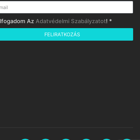
lfogadom Az
Adatvédelmi Szabályzatot
! *
FELIRATKOZÁS