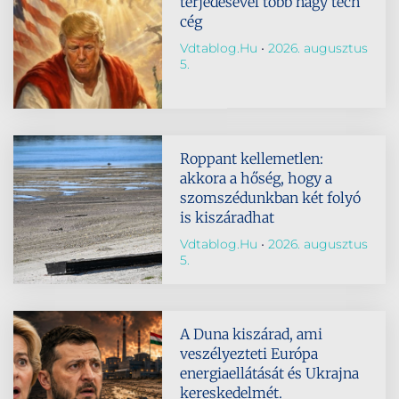
terjedésével több nagy tech
cég
Vdtablog.hu
2026. augusztus
5.
Roppant kellemetlen:
akkora a hőség, hogy a
szomszédunkban két folyó
is kiszáradhat
Vdtablog.hu
2026. augusztus
5.
A Duna kiszárad, ami
veszélyezteti Európa
energiaellátását és Ukrajna
kereskedelmét.