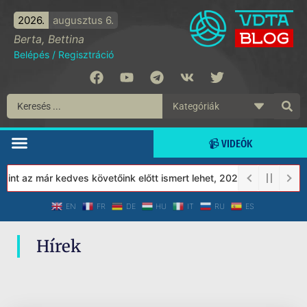
2026.
augusztus 6.
Berta, Bettina
Belépés
/
Regisztráció
📹 VIDEÓK
nt az már kedves követőink előtt ismert lehet, 2023-tól a Védett
EN
FR
DE
HU
IT
RU
ES
Hírek