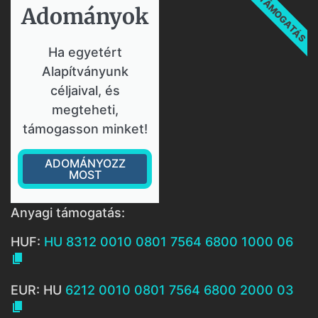
TÁMOGATÁS
Adományok​
Ha egyetért
Alapítványunk
céljaival, és
megteheti,
támogasson minket!
ADOMÁNYOZZ
MOST
Anyagi támogatás:
HUF:
HU 8312 0010 0801 7564 6800 1000 06

EUR: HU
6212 0010 0801 7564 6800 2000 03
