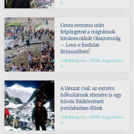
5.
Ceuta ostroma után
felpörgetné a migránsok
kitoloncolását Olaszország
– Lesz-e fordulat
Brüsszelben?
Vdtablog.hu
2026. augusztus
4.
A látszat csal: az extrém
hőhullámok ellenére is egy
hűvös földtörténeti
periódusban élünk
Vdtablog.hu
2026. augusztus
4.