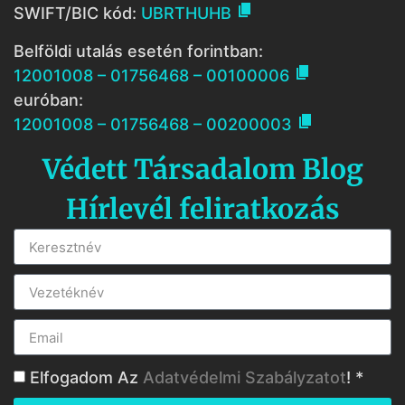

SWIFT/BIC kód:
UBRTHUHB
Belföldi utalás esetén forintban:

12001008 – 01756468 – 00100006
euróban:

12001008 – 01756468 – 00200003
Védett Társadalom Blog
Hírlevél feliratkozás
Elfogadom Az
Adatvédelmi Szabályzatot
! *