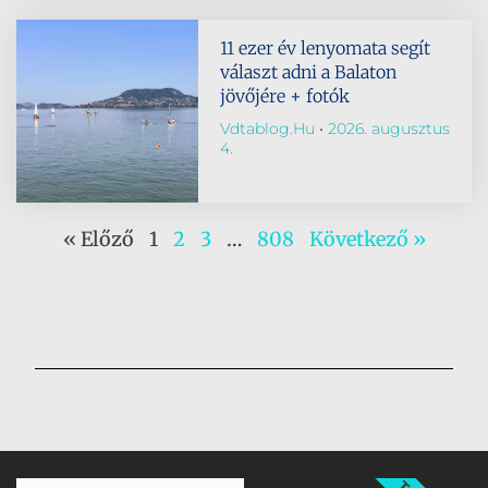
11 ezer év lenyomata segít
választ adni a Balaton
jövőjére + fotók
Vdtablog.hu
2026. augusztus
4.
« Előző
1
2
3
…
808
Következő »