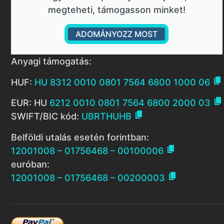
megteheti, támogasson minket!
ADOMÁNYOZZ MOST
Anyagi támogatás:

HUF:
HU 8312 0010 0801 7564 6800 1000 06

EUR: HU
6212 0010 0801 7564 6800 2000 03

SWIFT/BIC kód:
UBRTHUHB
Belföldi utalás esetén forintban:

12001008 – 01756468 – 00100006
euróban:

12001008 – 01756468 – 00200003