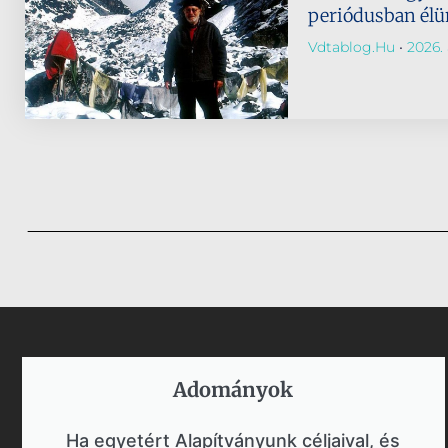
periódusban él
Vdtablog.hu
2026. 
Adományok​
Ha egyetért Alapítványunk céljaival, és