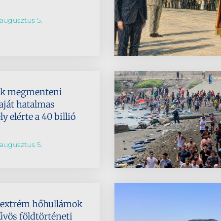
augusztus 5.
ik megmenteni
aját hatalmas
 elérte a 40 billió
augusztus 5.
az extrém hőhullámok
űvös földtörténeti