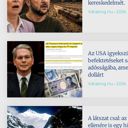
kereskedelmét.
Vdtablog.hu
2026. 
Az USA igyeksz
befektetéseket s
adósságába, amely
dollárt
Vdtablog.hu
2026. 
A látszat csal: 
ellenére is egy h