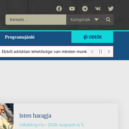
Kategóriák
📹 VIDEÓK
Programajánló
 Ebből adódóan lehetősége van minden munkánkat segíteni kívánó m
Isten haragja
Vdtablog.hu
2026. augusztus 5.