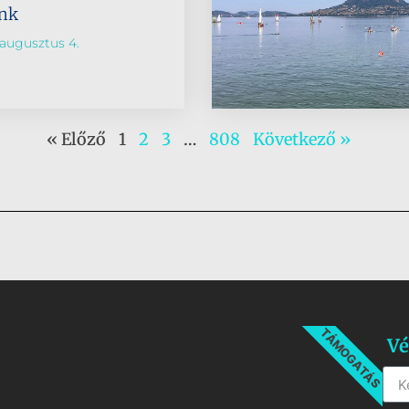
ünk
augusztus 4.
« Előző
1
2
3
…
808
Következő »
TÁMOGATÁS
Vé