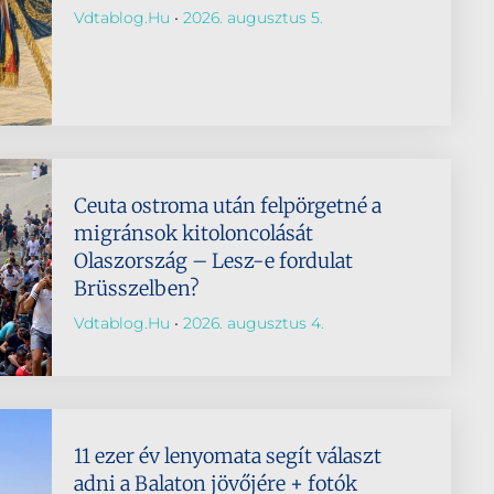
Vdtablog.hu
2026. augusztus 5.
Ceuta ostroma után felpörgetné a
migránsok kitoloncolását
Olaszország – Lesz-e fordulat
Brüsszelben?
Vdtablog.hu
2026. augusztus 4.
11 ezer év lenyomata segít választ
adni a Balaton jövőjére + fotók