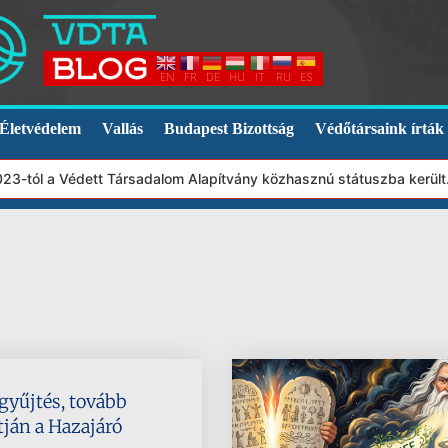
EN
FR
DE
HU
IT
RU
ES
Életvédelem
Vallás
Budapest Bizottság
Védőtársaink írták
3-tól a Védett Társadalom Alapítvány közhasznú státuszba került.
 gyűjtés, tovább
tján a Hazajáró