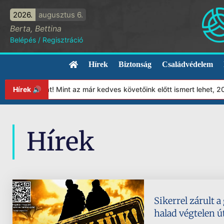
2026.
augusztus 6.
Berta, Bettina
Belépés
/
Regisztráció
Hírek
Biztonság
Családvédelem
tványunkat! Mint az már kedves követőink előtt ismert lehet, 202
Hírek 🔊
Hírek
Sikerrel zárult a
halad végtelen ú