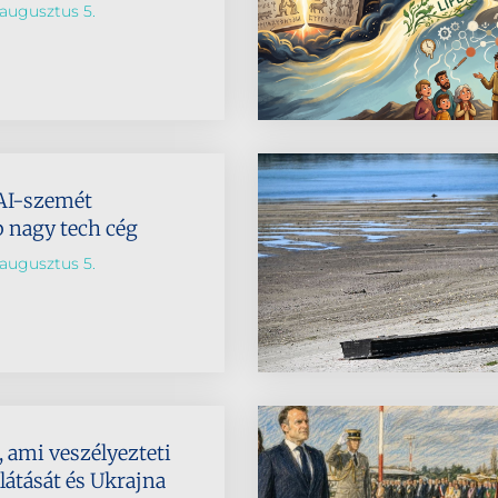
augusztus 5.
AI-szemét
b nagy tech cég
augusztus 5.
 ami veszélyezteti
látását és Ukrajna