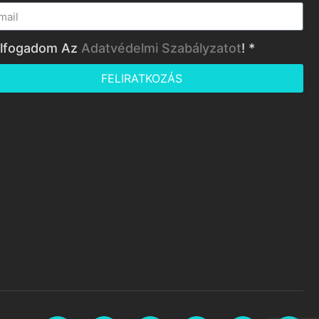
lfogadom Az
Adatvédelmi Szabályzatot
! *
FELIRATKOZÁS