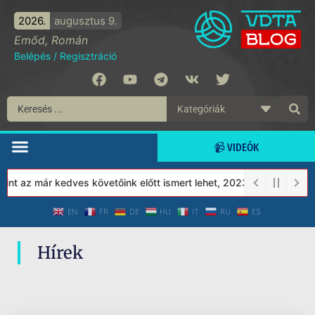
2026.
augusztus 9.
Emőd, Román
Belépés
/
Regisztráció
📹 VIDEÓK
nt az már kedves követőink előtt ismert lehet, 2023-tól a Védett 
EN
FR
DE
HU
IT
RU
ES
Hírek