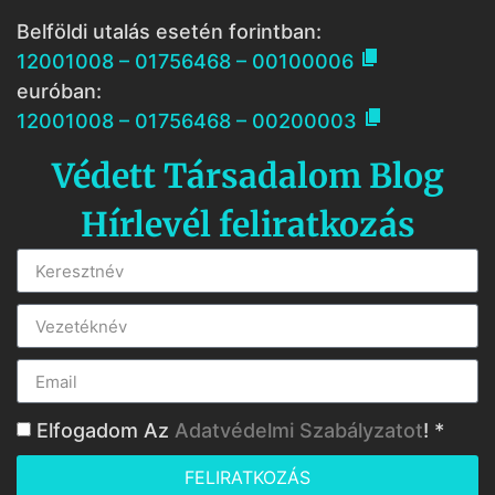
Belföldi utalás esetén forintban:

12001008 – 01756468 – 00100006
euróban:

12001008 – 01756468 – 00200003
Védett Társadalom Blog
Hírlevél feliratkozás
Elfogadom Az
Adatvédelmi Szabályzatot
! *
FELIRATKOZÁS