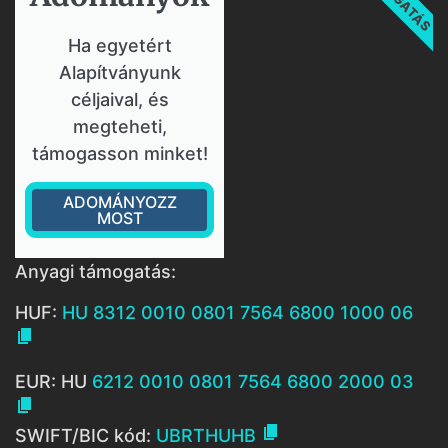
Ha egyetért
Alapítványunk
céljaival, és
megteheti,
támogasson minket!
ADOMÁNYOZZ
MOST
Anyagi támogatás:
HUF:
HU 8312 0010 0801 7564 6800 1000 06

EUR: HU
6212 0010 0801 7564 6800 2000 03


SWIFT/BIC kód:
UBRTHUHB