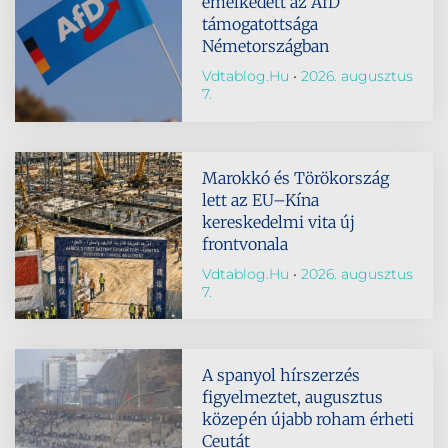
emelkedett az AfD
támogatottsága
Németországban
Vdtablog.hu
2026. augusztus
7.
Marokkó és Törökország
lett az EU–Kína
kereskedelmi vita új
frontvonala
Vdtablog.hu
2026. augusztus
7.
A spanyol hírszerzés
figyelmeztet, augusztus
közepén újabb roham érheti
Ceutát