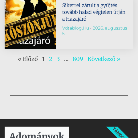
Sikerrel zárult a gyűjtés,
tovább halad végtelen útján
a Hazajáró
Vdtablog.hu
2026. augusztus
5.
« Előző
1
2
3
…
809
Következő »
TÁMOGATÁS
Adományok​