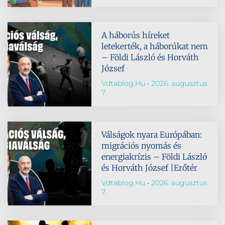
A háborús híreket
letekerték, a háborúkat nem
– Földi László és Horváth
József
Vdtablog.hu
2026. augusztus
7.
Válságok nyara Európában:
migrációs nyomás és
energiakrízis – Földi László
és Horváth József |Erőtér
Vdtablog.hu
2026. augusztus
7.