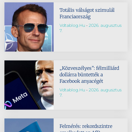
Totális válságot szimulál
Franciaország
Vdtablog.hu
2026. augusztus
7.
„Közveszélyes”: félmilliárd
dollárra büntették a
Facebook anyacégét
Vdtablog.hu
2026. augusztus
7.
Felmérés: rekordszintre