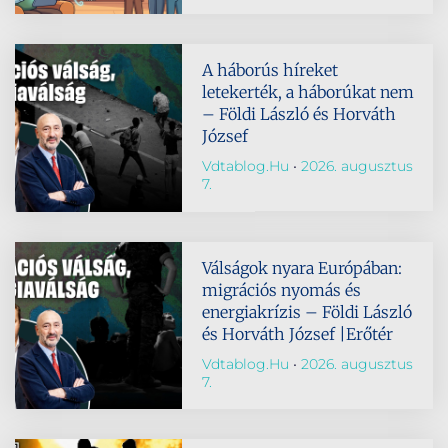
A háborús híreket
letekerték, a háborúkat nem
– Földi László és Horváth
József
Vdtablog.hu
2026. augusztus
7.
Válságok nyara Európában:
migrációs nyomás és
energiakrízis – Földi László
és Horváth József |Erőtér
Vdtablog.hu
2026. augusztus
7.