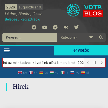
2026.
augusztus 10.
Lőrinc, Blanka, Csilla
Belépés
/
Regisztráció
📹 VIDEÓK
nt az már kedves követőink előtt ismert lehet, 2023-tól a Védett
EN
FR
DE
HU
IT
RU
ES
Hírek