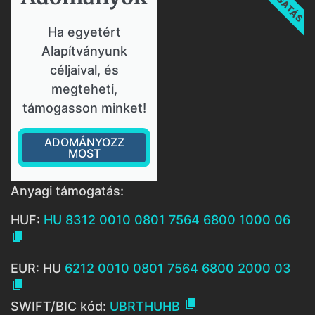
Ha egyetért
Alapítványunk
céljaival, és
megteheti,
támogasson minket!
ADOMÁNYOZZ
MOST
Anyagi támogatás:
HUF:
HU 8312 0010 0801 7564 6800 1000 06

EUR: HU
6212 0010 0801 7564 6800 2000 03


SWIFT/BIC kód:
UBRTHUHB