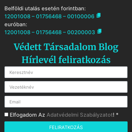
Belföldi utalás esetén forintban:

12001008 – 01756468 – 00100006
euróban:

12001008 – 01756468 – 00200003
Védett Társadalom Blog
Hírlevél feliratkozás
Elfogadom Az
Adatvédelmi Szabályzatot
! *
FELIRATKOZÁS