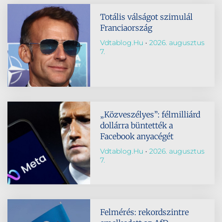
Totális válságot szimulál
Franciaország
Vdtablog.hu
2026. augusztus
7.
„Közveszélyes”: félmilliárd
dollárra büntették a
Facebook anyacégét
Vdtablog.hu
2026. augusztus
7.
Felmérés: rekordszintre