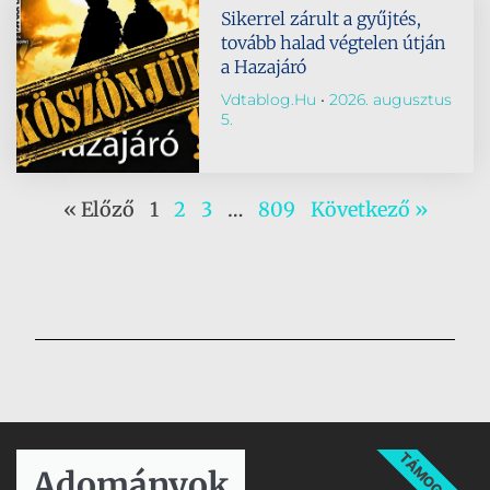
Sikerrel zárult a gyűjtés,
tovább halad végtelen útján
a Hazajáró
Vdtablog.hu
2026. augusztus
5.
« Előző
1
2
3
…
809
Következő »
TÁMOGATÁS
Adományok​