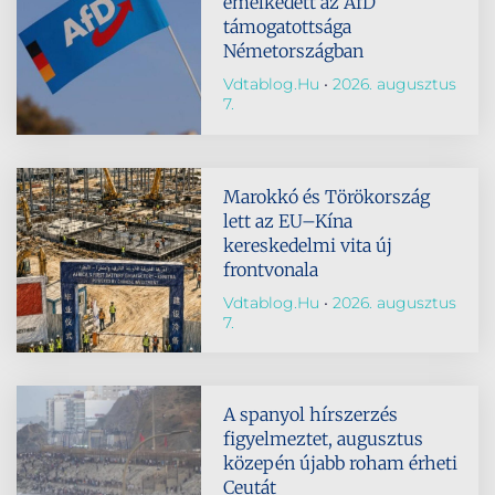
emelkedett az AfD
támogatottsága
Németországban
Vdtablog.hu
2026. augusztus
7.
Marokkó és Törökország
lett az EU–Kína
kereskedelmi vita új
frontvonala
Vdtablog.hu
2026. augusztus
7.
A spanyol hírszerzés
figyelmeztet, augusztus
közepén újabb roham érheti
Ceutát