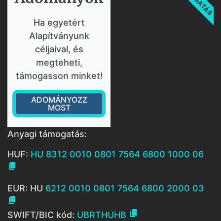
Ha egyetért
Alapítványunk
céljaival, és
megteheti,
támogasson minket!
ADOMÁNYOZZ
MOST
Anyagi támogatás:
HUF:
HU 8312 0010 0801 7564 6800 1000 06

EUR: HU
6212 0010 0801 7564 6800 2000 03


SWIFT/BIC kód:
UBRTHUHB