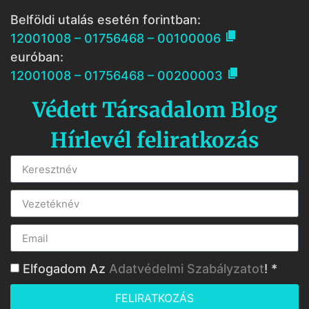
Belföldi utalás esetén forintban:

12001008 – 01756468 – 00100006
euróban:

12001008 – 01756468 – 00200003
Védett Társadalom Blog
Hírlevél feliratkozás
Elfogadom Az
Adatvédelmi Szabályzatot
! *
FELIRATKOZÁS