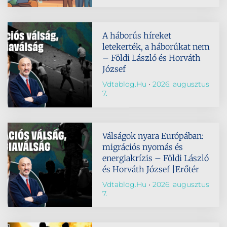
A háborús híreket
letekerték, a háborúkat nem
– Földi László és Horváth
József
Vdtablog.hu
2026. augusztus
7.
Válságok nyara Európában:
migrációs nyomás és
energiakrízis – Földi László
és Horváth József |Erőtér
Vdtablog.hu
2026. augusztus
7.