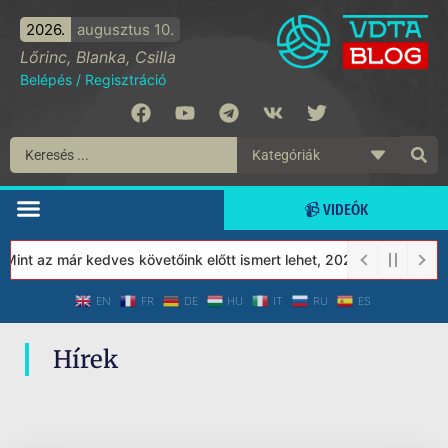
2026.
augusztus 10.
Lőrinc, Blanka, Csilla
Belépés
/
Regisztráció
📹 VIDEÓK
int az már kedves követőink előtt ismert lehet, 2023-tól a Védet
EN
FR
DE
HU
IT
RU
ES
Hírek