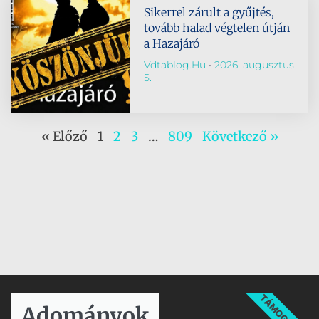
Sikerrel zárult a gyűjtés,
tovább halad végtelen útján
a Hazajáró
Vdtablog.hu
2026. augusztus
5.
« Előző
1
2
3
…
809
Következő »
TÁMOGATÁS
Adományok​