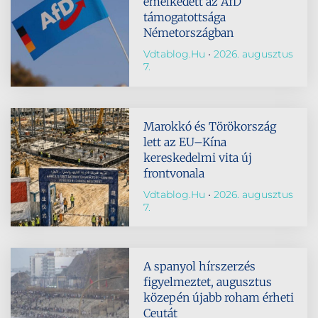
emelkedett az AfD
támogatottsága
Németországban
Vdtablog.hu
2026. augusztus
7.
Marokkó és Törökország
lett az EU–Kína
kereskedelmi vita új
frontvonala
Vdtablog.hu
2026. augusztus
7.
A spanyol hírszerzés
figyelmeztet, augusztus
közepén újabb roham érheti
Ceutát