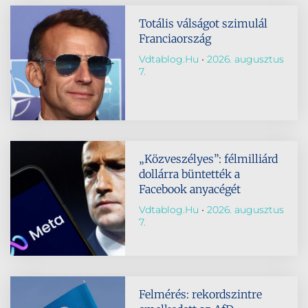
Totális válságot szimulál
Franciaország
Vdtablog.hu
2026. augusztus
7.
„Közveszélyes”: félmilliárd
dollárra büntették a
Facebook anyacégét
Vdtablog.hu
2026. augusztus
7.
Felmérés: rekordszintre