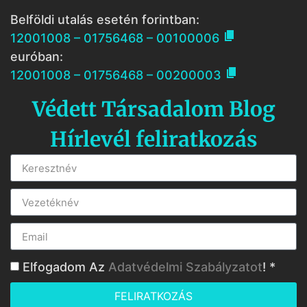
Belföldi utalás esetén forintban:

12001008 – 01756468 – 00100006
euróban:

12001008 – 01756468 – 00200003
Védett Társadalom Blog
Hírlevél feliratkozás
Elfogadom Az
Adatvédelmi Szabályzatot
! *
FELIRATKOZÁS