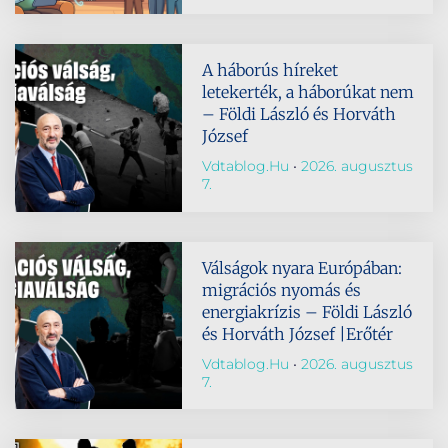
A háborús híreket
letekerték, a háborúkat nem
– Földi László és Horváth
József
Vdtablog.hu
2026. augusztus
7.
Válságok nyara Európában:
migrációs nyomás és
energiakrízis – Földi László
és Horváth József |Erőtér
Vdtablog.hu
2026. augusztus
7.