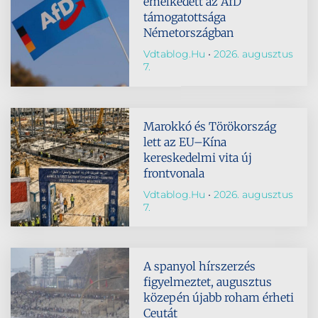
emelkedett az AfD
támogatottsága
Németországban
Vdtablog.hu
2026. augusztus
7.
Marokkó és Törökország
lett az EU–Kína
kereskedelmi vita új
frontvonala
Vdtablog.hu
2026. augusztus
7.
A spanyol hírszerzés
figyelmeztet, augusztus
közepén újabb roham érheti
Ceutát