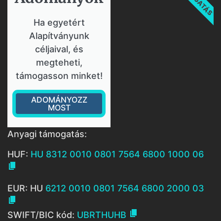
Ha egyetért
Alapítványunk
céljaival, és
megteheti,
támogasson minket!
ADOMÁNYOZZ
MOST
Anyagi támogatás:
HUF:
HU 8312 0010 0801 7564 6800 1000 06

EUR: HU
6212 0010 0801 7564 6800 2000 03


SWIFT/BIC kód:
UBRTHUHB