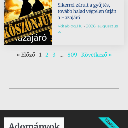
Sikerrel zárult a gyűjtés,
tovább halad végtelen útján
a Hazajáró
Vdtablog.hu
2026. augusztus
5.
« Előző
1
2
3
…
809
Következő »
TÁMOGATÁS
Adományok​