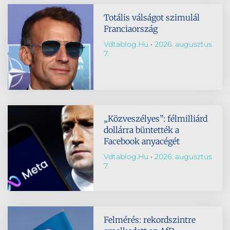
Totális válságot szimulál
Franciaország
Vdtablog.hu
2026. augusztus
7.
„Közveszélyes”: félmilliárd
dollárra büntették a
Facebook anyacégét
Vdtablog.hu
2026. augusztus
7.
Felmérés: rekordszintre