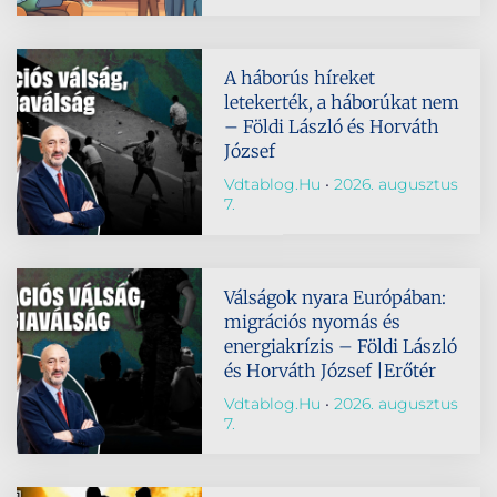
A háborús híreket
letekerték, a háborúkat nem
– Földi László és Horváth
József
Vdtablog.hu
2026. augusztus
7.
Válságok nyara Európában:
migrációs nyomás és
energiakrízis – Földi László
és Horváth József |Erőtér
Vdtablog.hu
2026. augusztus
7.