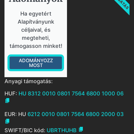
Ha egyetért
Alapítványunk
céljaival, és
megteheti,
támogasson minket!
ADOMÁNYOZZ
MOST
Anyagi támogatás:
HUF:
HU 8312 0010 0801 7564 6800 1000 06

EUR: HU
6212 0010 0801 7564 6800 2000 03


SWIFT/BIC kód:
UBRTHUHB