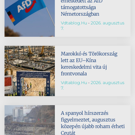
emelkedett az AfD
támogatottsága
Németországban
Vdtablog.hu
2026. augusztus
7.
Marokkó és Törökország
lett az EU–Kína
kereskedelmi vita új
frontvonala
Vdtablog.hu
2026. augusztus
7.
A spanyol hírszerzés
figyelmeztet, augusztus
közepén újabb roham érheti
Ceutát