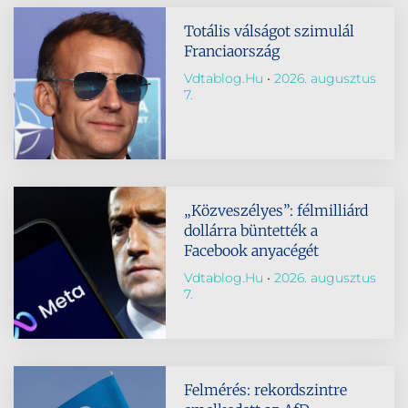
Totális válságot szimulál
Franciaország
Vdtablog.hu
2026. augusztus
7.
„Közveszélyes”: félmilliárd
dollárra büntették a
Facebook anyacégét
Vdtablog.hu
2026. augusztus
7.
Felmérés: rekordszintre