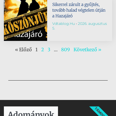
Sikerrel zárult a gyűjtés,
tovább halad végtelen útján
a Hazajáró
Vdtablog.hu
2026. augusztus
5.
« Előző
1
2
3
…
809
Következő »
TÁMOGATÁS
Adományok​