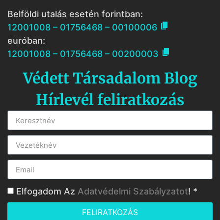
Belföldi utalás esetén forintban:

12001008 – 01756468 – 00100006
euróban:

12001008 – 01756468 – 00200003
Védett Társadalom Blog
Hírlevél feliratkozás
Elfogadom Az
Adatvédelmi Szabályzatot
! *
FELIRATKOZÁS