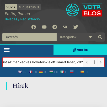
2026.
augusztus 9.
Emőd, Román
Belépés
/
Regisztráció
📹 VIDEÓK
nt az már kedves követőink előtt ismert lehet, 2023-tól a Védett
EN
FR
DE
HU
IT
RU
ES
Hírek