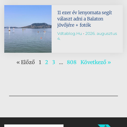
11 ezer év lenyomata segít
választ adni a Balaton
jövőjére + fotók
Vdtablog.hu
2026. augusztus
4.
« Előző
1
2
3
…
808
Következő »