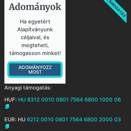
TÁMOGATÁS
Adományok​
Ha egyetért
Alapítványunk
céljaival, és
megteheti,
támogasson minket!
ADOMÁNYOZZ
MOST
Anyagi támogatás:
HUF:
HU 8312 0010 0801 7564 6800 1000 06

EUR: HU
6212 0010 0801 7564 6800 2000 03
