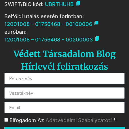

SWIFT/BIC kód:
UBRTHUHB
Belföldi utalás esetén forintban:

12001008 – 01756468 – 00100006
euróban:

12001008 – 01756468 – 00200003
Védett Társadalom Blog
Hírlevél feliratkozás
Elfogadom Az
Adatvédelmi Szabályzatot
! *