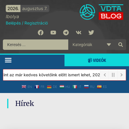
2026.
augusztus 7.
Ibolya
Belépés
/
Regisztráció
📹 VIDEÓK
nt az már kedves követőink előtt ismert lehet, 2023-tól a Védett
EN
FR
DE
HU
IT
RU
ES
Hírek