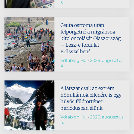
5.
Ceuta ostroma után
felpörgetné a migránsok
kitoloncolását Olaszország
– Lesz-e fordulat
Brüsszelben?
Vdtablog.hu
2026. augusztus
4.
A látszat csal: az extrém
hőhullámok ellenére is egy
hűvös földtörténeti
periódusban élünk
Vdtablog.hu
2026. augusztus
4.