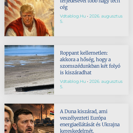
terjedésével több nagy tech
cég
Vdtablog.hu
2026. augusztus
5.
Roppant kellemetlen:
akkora a hőség, hogy a
szomszédunkban két folyó
is kiszáradhat
Vdtablog.hu
2026. augusztus
5.
A Duna kiszárad, ami
veszélyezteti Európa
energiaellátását és Ukrajna
kereskedelmét.