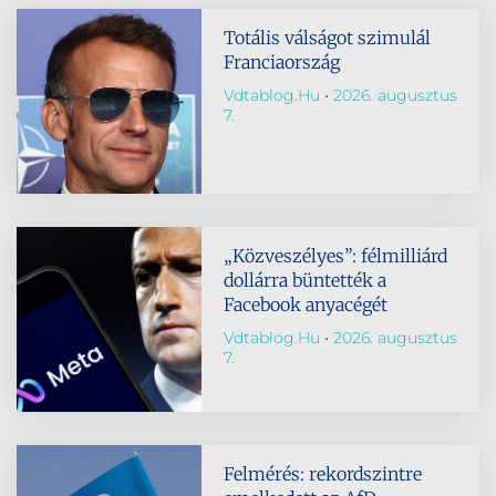
Totális válságot szimulál
Franciaország
Vdtablog.hu
2026. augusztus
7.
„Közveszélyes”: félmilliárd
dollárra büntették a
Facebook anyacégét
Vdtablog.hu
2026. augusztus
7.
Felmérés: rekordszintre