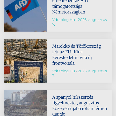
emelkedett az AfD
támogatottsága
Németországban
Vdtablog.hu
2026. augusztus
7.
Marokkó és Törökország
lett az EU–Kína
kereskedelmi vita új
frontvonala
Vdtablog.hu
2026. augusztus
7.
A spanyol hírszerzés
figyelmeztet, augusztus
közepén újabb roham érheti
Ceutát