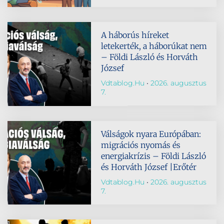
A háborús híreket
letekerték, a háborúkat nem
– Földi László és Horváth
József
Vdtablog.hu
2026. augusztus
7.
Válságok nyara Európában:
migrációs nyomás és
energiakrízis – Földi László
és Horváth József |Erőtér
Vdtablog.hu
2026. augusztus
7.