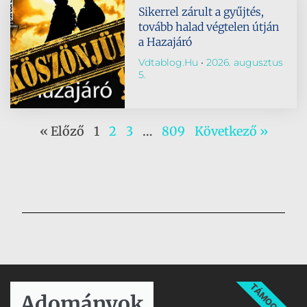
Sikerrel zárult a gyűjtés,
tovább halad végtelen útján
a Hazajáró
Vdtablog.hu
2026. augusztus
5.
« Előző
1
2
3
…
809
Következő »
TÁMOGATÁS
Adományok​