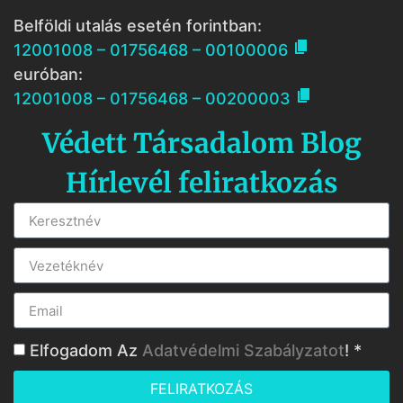
Belföldi utalás esetén forintban:

12001008 – 01756468 – 00100006
euróban:

12001008 – 01756468 – 00200003
Védett Társadalom Blog
Hírlevél feliratkozás
Elfogadom Az
Adatvédelmi Szabályzatot
! *
FELIRATKOZÁS