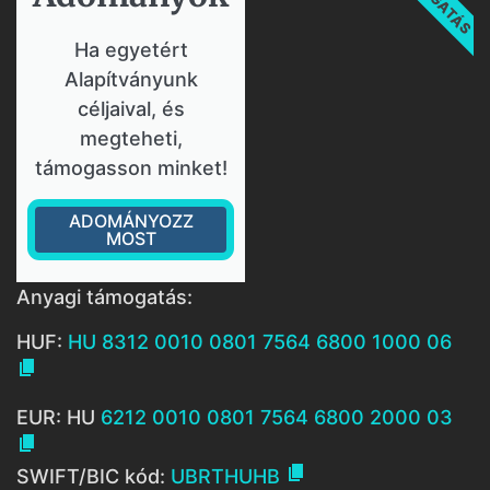
Ha egyetért
Alapítványunk
céljaival, és
megteheti,
támogasson minket!
ADOMÁNYOZZ
MOST
Anyagi támogatás:
HUF:
HU 8312 0010 0801 7564 6800 1000 06

EUR: HU
6212 0010 0801 7564 6800 2000 03


SWIFT/BIC kód:
UBRTHUHB