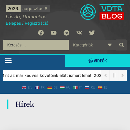
2026.
augusztus 8.
László, Domonkos
Belépés
/
Regisztráció
📹 VIDEÓK
int az már kedves követőink előtt ismert lehet, 2023-tól a Védet
EN
FR
DE
HU
IT
RU
ES
Hírek