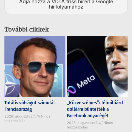
Adja hozzá a VDTA friss híreit a Google
hírfolyamához
További cikkek
Totális válságot szimulál
„Közveszélyes”: félmilliárd
Franciaország
dollárra büntették a
Facebook anyacégét
2026. augusztus 7.
Nincs
hozzászólás
2026. augusztus 7.
Nincs
hozzászólás