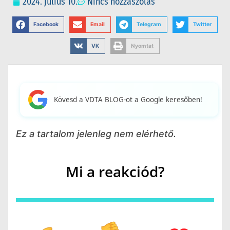
2024. július 10.
Nincs hozzászólás
Facebook
Email
Telegram
Twitter
VK
Nyomtat
Kövesd a VDTA BLOG-ot a Google keresőben!
Ez a tartalom jelenleg nem elérhető.
Mi a reakciód?