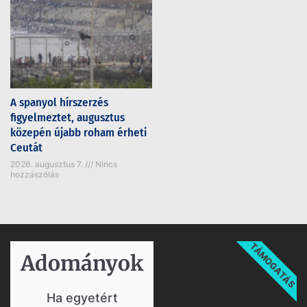
A spanyol hírszerzés
figyelmeztet, augusztus
közepén újabb roham érheti
Ceutát
2026. augusztus 7.
Nincs
hozzászólás
TÁMOGATÁS
Adományok​
Ha egyetért