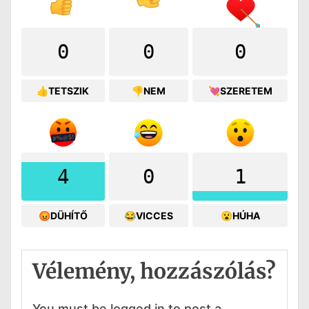
0
0
0
👍TETSZIK
👎NEM
💘SZERETEM
4
0
1
😡DÜHÍTŐ
😂VICCES
😮HÚHA
Vélemény, hozzászólás?
You must be logged in to post a