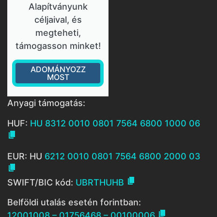
Alapítványunk
céljaival, és
megteheti,
támogasson minket!
ADOMÁNYOZZ
MOST
Anyagi támogatás:
HUF:
HU 8312 0010 0801 7564 6800 1000 06

EUR: HU
6212 0010 0801 7564 6800 2000 03


SWIFT/BIC kód:
UBRTHUHB
Belföldi utalás esetén forintban:

12001008 – 01756468 – 00100006