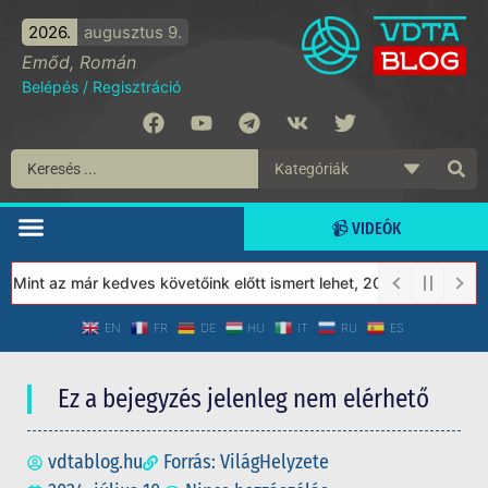
2026.
augusztus 9.
Emőd, Román
Belépés
/
Regisztráció
📹 VIDEÓK
int az már kedves követőink előtt ismert lehet, 2023-tól a Védet
EN
FR
DE
HU
IT
RU
ES
Ez a bejegyzés jelenleg nem elérhető
vdtablog.hu
Forrás: VilágHelyzete