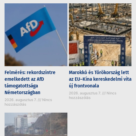
Felmérés: rekordszintre
Marokkó és Törökország lett
emelkedett az AfD
az EU–Kína kereskedelmi vita
támogatottsága
új frontvonala
Németországban
2026. augusztus 7.
Nincs
hozzászólás
2026. augusztus 7.
Nincs
hozzászólás