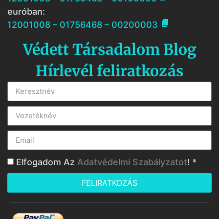
euróban:

12001008 – 01756468 – 00200003
Védett Társadalom Blog
Hírlevél feliratkozás
Elfogadom Az
Adatvédelmi Szabályzatot
! *
FELIRATKOZÁS