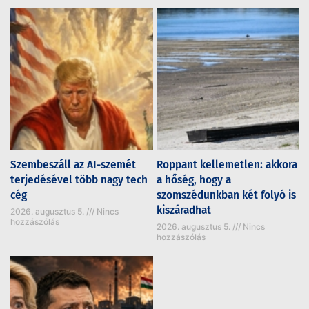
Szembeszáll az AI-szemét
Roppant kellemetlen: akkora
terjedésével több nagy tech
a hőség, hogy a
cég
szomszédunkban két folyó is
kiszáradhat
2026. augusztus 5.
Nincs
hozzászólás
2026. augusztus 5.
Nincs
hozzászólás