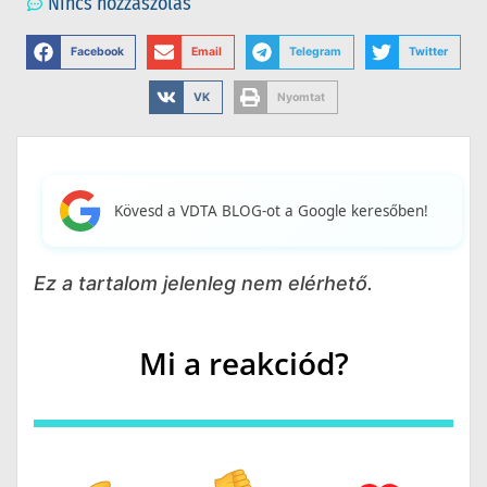
Nincs hozzászólás
Facebook
Email
Telegram
Twitter
VK
Nyomtat
Kövesd a VDTA BLOG-ot a Google keresőben!
Ez a tartalom jelenleg nem elérhető.
Mi a reakciód?