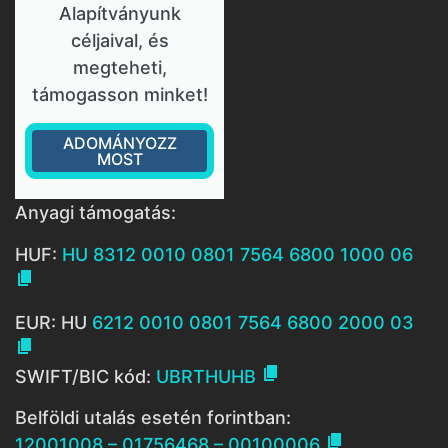
Alapítványunk
céljaival, és
megteheti,
támogasson minket!
ADOMÁNYOZZ
MOST
Anyagi támogatás:
HUF:
HU 8312 0010 0801 7564 6800 1000 06

EUR: HU
6212 0010 0801 7564 6800 2000 03


SWIFT/BIC kód:
UBRTHUHB
Belföldi utalás esetén forintban:

12001008 – 01756468 – 00100006