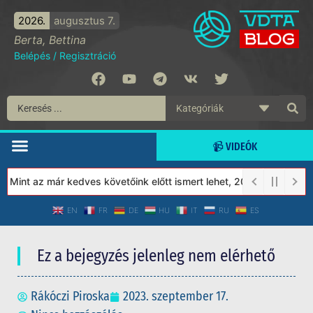
2026.
augusztus 7.
Berta, Bettina
Belépés
/
Regisztráció
📹 VIDEÓK
Mint az már kedves követőink előtt ismert lehet, 2023-tól a Véde
EN
FR
DE
HU
IT
RU
ES
Ez a bejegyzés jelenleg nem elérhető
Rákóczi Piroska
2023. szeptember 17.