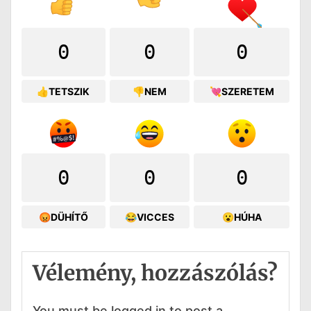
0
0
0
👍TETSZIK
👎NEM
💘SZERETEM
0
0
0
😡DÜHÍTŐ
😂VICCES
😮HÚHA
Vélemény, hozzászólás?
You must be logged in to post a