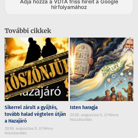
Adja hozzá a VDTA friss híreit a Google
hírfolyamához
További cikkek
Sikerrel zárult a gyűjtés,
Isten haragja
tovább halad végtelen útján
2026. augusztus 5.
Nincs
hozzászólás
a Hazajáró
2026. augusztus 5.
Nincs
hozzászólás