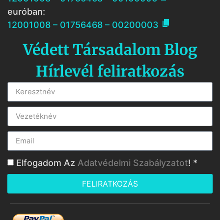
euróban:

12001008 – 01756468 – 00200003
Védett Társadalom Blog
Hírlevél feliratkozás
Elfogadom Az
Adatvédelmi Szabályzatot
! *
FELIRATKOZÁS