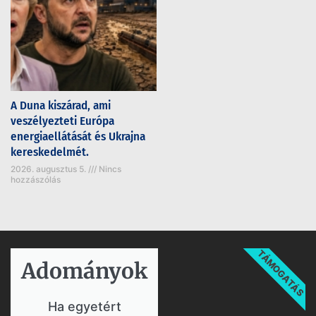
A Duna kiszárad, ami
veszélyezteti Európa
energiaellátását és Ukrajna
kereskedelmét.
2026. augusztus 5.
Nincs
hozzászólás
TÁMOGATÁS
Adományok​
Ha egyetért