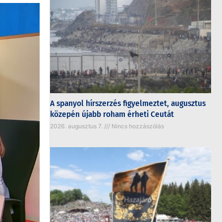
A spanyol hírszerzés figyelmeztet, augusztus
közepén újabb roham érheti Ceutát
2026. augusztus 7.
Nincs hozzászólás