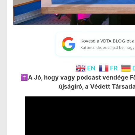
Kövesd a VDTA BLOG-ot a
Kattints ide, és állítsd be, ho
EN
FR
✝️A Jó, hogy vagy podcast vendége Fö
újságíró, a Védett Társad