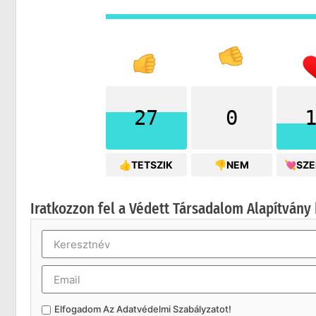
27
0
👍TETSZIK
👎NEM
💘SZ
Iratkozzon fel a Védett Társadalom Alapítvány 
Elfogadom Az
Adatvédelmi Szabályzatot
!