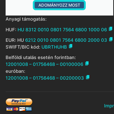
ADOMÁNYOZZ MOST
Anyagi támogatás:

HUF:
HU 8312 0010 0801 7564 6800 1000 06

EUR: HU
6212 0010 0801 7564 6800 2000 03

SWIFT/BIC kód:
UBRTHUHB
Belföldi utalás esetén forintban:

12001008 – 01756468 – 00100006
euróban:

12001008 – 01756468 – 00200003
Imp