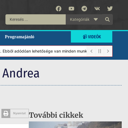
Kategóriák
📹 VIDEÓK
Programajánló
ől adódóan lehetősége van minden munkánkat segíteni kívánó magán
s Andrea
További cikkek
Nyomtat