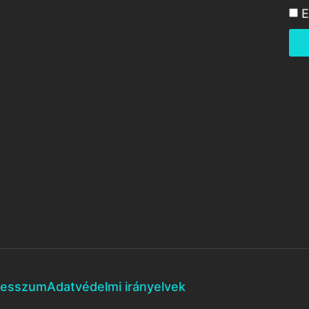
E
resszum
Adatvédelmi irányelvek