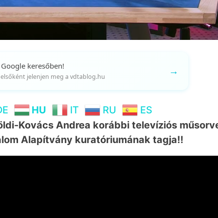
 Google keresőben!
→
gy elsőként jelenjen meg a vdtablog.hu
DE
HU
IT
RU
ES
ldi-Kovács Andrea korábbi televíziós műsorv
alom Alapítvány kuratóriumának tagja‼️