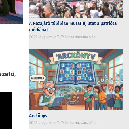
A Hazajáró túlélése mutat új utat a patrióta
médiának
2026. augusztus 7.
Nincs hozzászólás
ezető,
Arckönyv
2026. augusztus 7.
Nincs hozzászólás