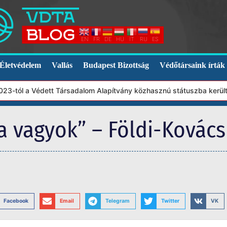
EN
FR
DE
HU
IT
RU
ES
Életvédelem
Vallás
Budapest Bizottság
Védőtársaink írták
l a Védett Társadalom Alapítvány közhasznú státuszba került. Ebb
ya vagyok” – Földi-Kovác
Facebook
Email
Telegram
Twitter
VK