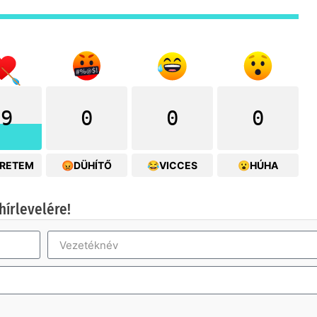
19
0
0
0
ERETEM
😡DÜHÍTŐ
😂VICCES
😮HÚHA
hírlevelére!