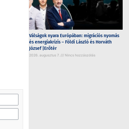
Válságok nyara Európában: migrációs nyomás
és energiakrízis – Földi László és Horváth
József |Erőtér
2026. augusztus 7.
Nincs hozzászólás