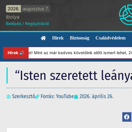
2026.
augusztus 7.
Ibolya
Belépés
/
Regisztráció
Hírek
Biztonság
Családvédelem
yunkat! Mint az már kedves követőink előtt ismert lehet, 2023-tó
Hírek 🔊
“Isten szeretett leán
Szerkesztő
Forrás: YouTube
2026. április 26.