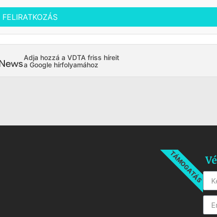
FELIRATKOZÁS
Adja hozzá a VDTA friss híreit
a Google hírfolyamához
TÁMOGATÁS
Vé