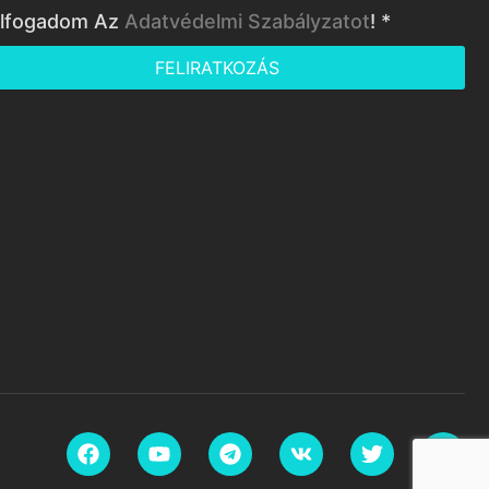
lfogadom Az
Adatvédelmi Szabályzatot
! *
FELIRATKOZÁS