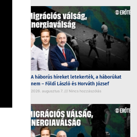
A háborús híreket letekerték, a háborúkat
nem – Földi László és Horváth József
2026. augusztus 7.
Nincs hozzászólás