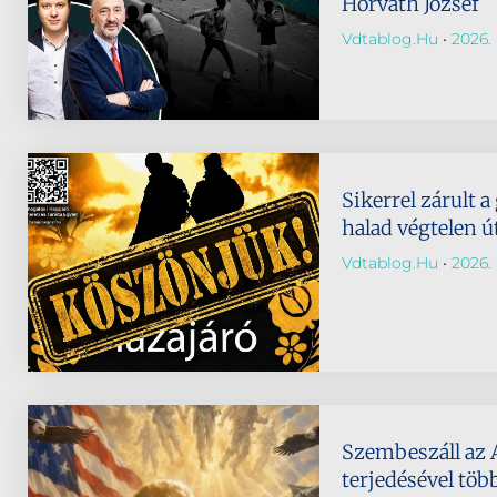
Horváth József
Vdtablog.hu
2026. 
Sikerrel zárult a
halad végtelen ú
Vdtablog.hu
2026. 
Szembeszáll az 
terjedésével töb