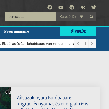
Kategóriák
📹 VIDEÓK
Programajánló
 Ebből adódóan lehetősége van minden munkánkat segíteni kívánó m
Válságok nyara Európában:
migrációs nyomás és energiakrízis