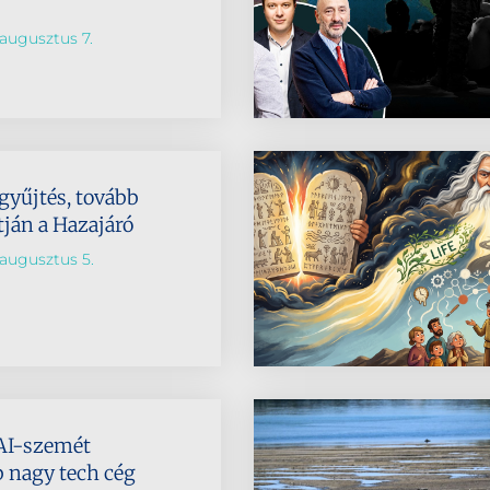
augusztus 7.
 gyűjtés, tovább
tján a Hazajáró
augusztus 5.
AI-szemét
b nagy tech cég