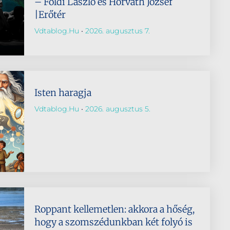
– Földi László és Horváth József
|Erőtér
Vdtablog.hu
2026. augusztus 7.
Isten haragja
Vdtablog.hu
2026. augusztus 5.
Roppant kellemetlen: akkora a hőség,
hogy a szomszédunkban két folyó is