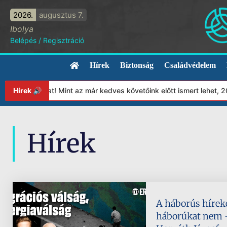
2026.
augusztus 7.
Ibolya
Belépés
/
Regisztráció
Hírek
Biztonság
Családvédelem
ítványunkat! Mint az már kedves követőink előtt ismert lehet, 202
Hírek 🔊
Hírek
A háborús híreke
háborúkat nem –