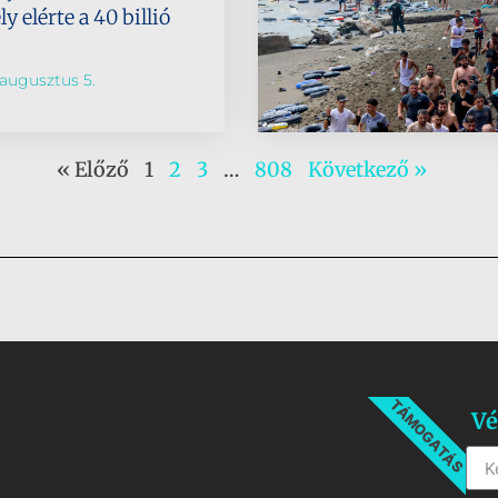
 elérte a 40 billió
augusztus 5.
« Előző
1
2
3
…
808
Következő »
TÁMOGATÁS
Vé