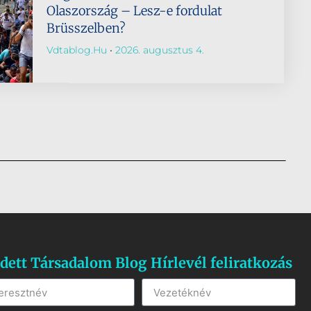
Olaszország – Lesz-e fordulat
Brüsszelben?
Vdtablog.hu
2026. augusztus 4.
dett Társadalom Blog Hírlevél feliratkozás