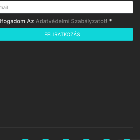
lfogadom Az
Adatvédelmi Szabályzatot
! *
FELIRATKOZÁS