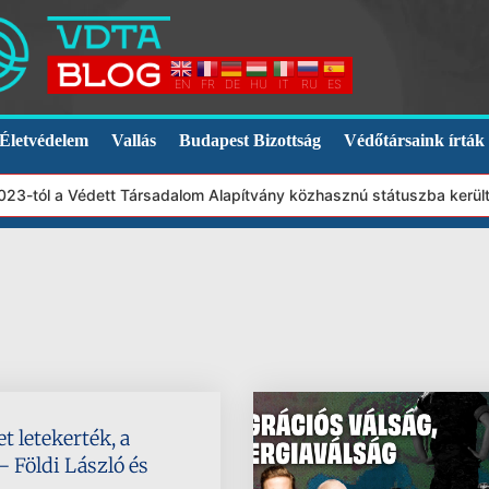
EN
FR
DE
HU
IT
RU
ES
Életvédelem
Vallás
Budapest Bizottság
Védőtársaink írták
3-tól a Védett Társadalom Alapítvány közhasznú státuszba került.
t letekerték, a
 Földi László és