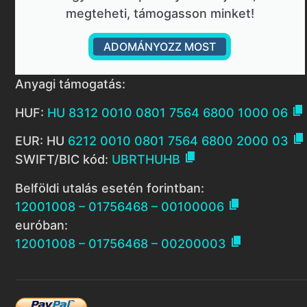
megteheti, támogasson minket!
ADOMÁNYOZZ MOST
Anyagi támogatás:

HUF:
HU 8312 0010 0801 7564 6800 1000 06

EUR: HU
6212 0010 0801 7564 6800 2000 03

SWIFT/BIC kód:
UBRTHUHB
Belföldi utalás esetén forintban:

12001008 – 01756468 – 00100006
euróban:

12001008 – 01756468 – 00200003