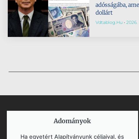
adósságába, amely
dollárt
Vdtablog.hu
2026. 
Adományok​
Ha egyetért Alapítványunk céljaival, és