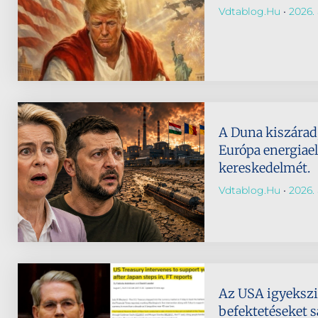
Vdtablog.hu
2026. 
A Duna kiszárad,
Európa energiael
kereskedelmét.
Vdtablog.hu
2026. 
Az USA igyeksz
befektetéseket s