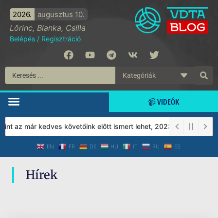
2026.
augusztus 10.
Lőrinc, Blanka, Csilla
Belépés
/
Regisztráció
📹 VIDEÓK
nt az már kedves követőink előtt ismert lehet, 2023-tól a Védett
EN
FR
DE
HU
IT
RU
ES
Hírek