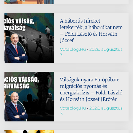
A háborús híreket
letekerték, a háborúkat nem
– Földi László és Horváth
József
Vdtablog.hu
2026. augusztus
7.
Válságok nyara Európában:
migrációs nyomás és
energiakrízis – Földi László
és Horváth József |Erőtér
Vdtablog.hu
2026. augusztus
7.