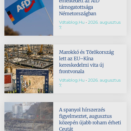
emelkedett az AfD
támogatottsága
Németországban
Vdtablog.hu
2026. augusztus
7.
Marokkó és Törökország
lett az EU–Kína
kereskedelmi vita új
frontvonala
Vdtablog.hu
2026. augusztus
7.
A spanyol hírszerzés
figyelmeztet, augusztus
közepén újabb roham érheti
Ceutát