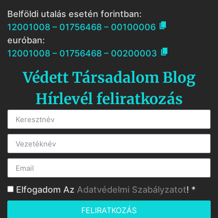
Belföldi utalás esetén forintban:

12001008 – 01756468 – 00100006
euróban:

12001008 – 01756468 – 00200003
Védett Társadalom Blog
Hírlevél feliratkozás
Elfogadom Az
Adatvédelmi Szabályzatot
! *
FELIRATKOZÁS