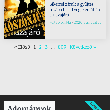
Sikerrel zárult a gyűjtés,
tovább halad végtelen útján
a Hazajáró
Vdtablog.hu
2026. augusztus
5.
« Előző
1
2
3
…
809
Következő »
TÁMOGATÁS
Adományok​