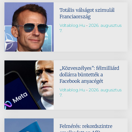
Totális válságot szimulál
Franciaország
Vdtablog.hu
2026. augusztus
7.
„Közveszélyes”: félmilliárd
dollárra büntették a
Facebook anyacégét
Vdtablog.hu
2026. augusztus
7.
Felmérés: rekordszintre