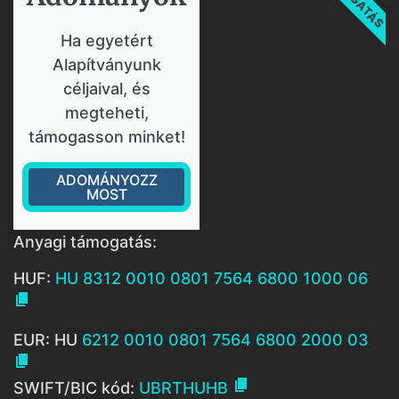
Ha egyetért
Alapítványunk
céljaival, és
megteheti,
támogasson minket!
ADOMÁNYOZZ
MOST
Anyagi támogatás:
HUF:
HU 8312 0010 0801 7564 6800 1000 06

EUR: HU
6212 0010 0801 7564 6800 2000 03


SWIFT/BIC kód:
UBRTHUHB