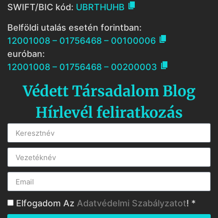

SWIFT/BIC kód:
UBRTHUHB
Belföldi utalás esetén forintban:

12001008 – 01756468 – 00100006
euróban:

12001008 – 01756468 – 00200003
Védett Társadalom Blog
Hírlevél feliratkozás
Elfogadom Az
Adatvédelmi Szabályzatot
! *