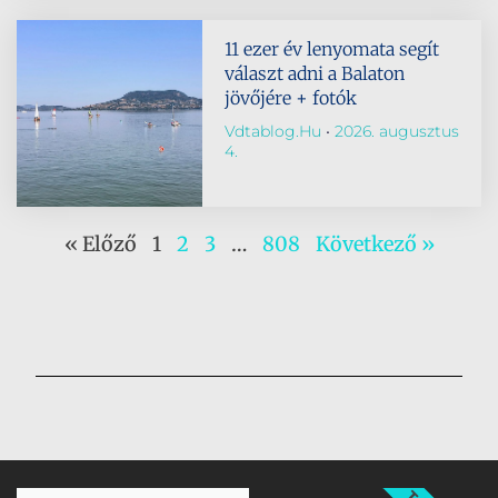
11 ezer év lenyomata segít
választ adni a Balaton
jövőjére + fotók
Vdtablog.hu
2026. augusztus
4.
« Előző
1
2
3
…
808
Következő »