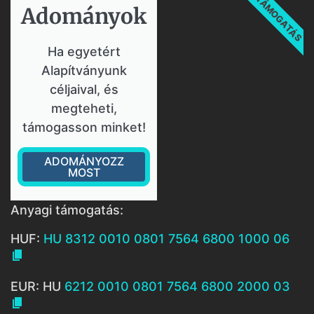
TÁMOGATÁS
Adományok​
Ha egyetért
Alapítványunk
céljaival, és
megteheti,
támogasson minket!
ADOMÁNYOZZ
MOST
Anyagi támogatás:
HUF:
HU 8312 0010 0801 7564 6800 1000 06

EUR: HU
6212 0010 0801 7564 6800 2000 03
