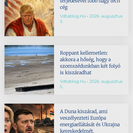
terjedésével több nagy tech
cég
Vdtablog.hu
2026. augusztus
5.
Roppant kellemetlen:
akkora a hőség, hogy a
szomszédunkban két folyó
is kiszáradhat
Vdtablog.hu
2026. augusztus
5.
A Duna kiszárad, ami
veszélyezteti Európa
energiaellátását és Ukrajna
kereskedelmét.