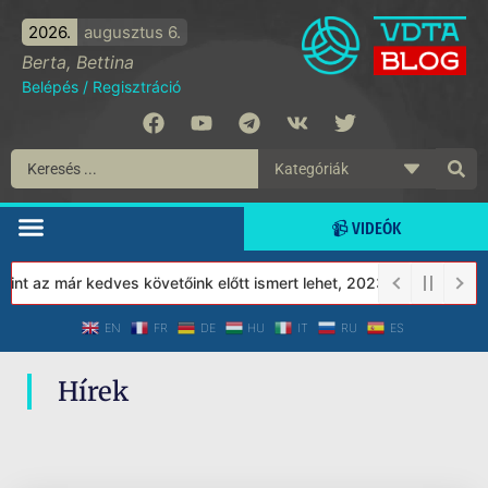
2026.
augusztus 6.
Berta, Bettina
Belépés
/
Regisztráció
📹 VIDEÓK
nt az már kedves követőink előtt ismert lehet, 2023-tól a Védett 
EN
FR
DE
HU
IT
RU
ES
Hírek