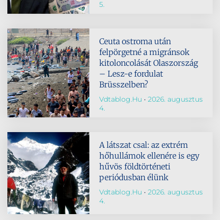
5.
Ceuta ostroma után
felpörgetné a migránsok
kitoloncolását Olaszország
– Lesz-e fordulat
Brüsszelben?
Vdtablog.hu
2026. augusztus
4.
A látszat csal: az extrém
hőhullámok ellenére is egy
hűvös földtörténeti
periódusban élünk
Vdtablog.hu
2026. augusztus
4.