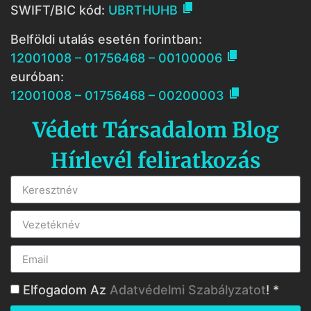

SWIFT/BIC kód:
UBRTHUHB
Belföldi utalás esetén forintban:

12001008 – 01756468 – 00100006
euróban:

12001008 – 01756468 – 00200003
Védett Társadalom Blog
Hírlevél feliratkozás
Elfogadom Az
Adatvédelmi Szabályzatot
! *