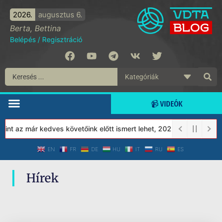
2026.
augusztus 6.
Berta, Bettina
Belépés
/
Regisztráció
📹 VIDEÓK
nt az már kedves követőink előtt ismert lehet, 2023-tól a Védett
EN
FR
DE
HU
IT
RU
ES
Hírek