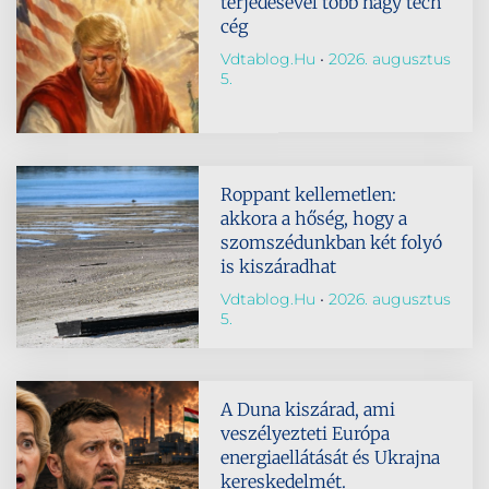
terjedésével több nagy tech
cég
Vdtablog.hu
2026. augusztus
5.
Roppant kellemetlen:
akkora a hőség, hogy a
szomszédunkban két folyó
is kiszáradhat
Vdtablog.hu
2026. augusztus
5.
A Duna kiszárad, ami
veszélyezteti Európa
energiaellátását és Ukrajna
kereskedelmét.