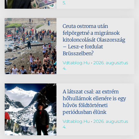
5.
Ceuta ostroma után
felpörgetné a migránsok
kitoloncolását Olaszország
– Lesz-e fordulat
Brüsszelben?
Vdtablog.hu
2026. augusztus
4.
A látszat csal: az extrém
hőhullámok ellenére is egy
hűvös földtörténeti
periódusban élünk
Vdtablog.hu
2026. augusztus
4.