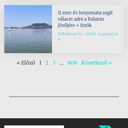
11 ezer év lenyomata segít
választ adni a Balaton
jövőjére + fotók
Vdtablog.hu
2026. augusztus
4.
« Előző
1
2
3
…
808
Következő »