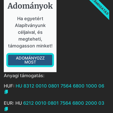
TÁMOGATÁS
Adományok​
Ha egyetért
Alapítványunk
céljaival, és
megteheti,
támogasson minket!
ADOMÁNYOZZ
MOST
Anyagi támogatás:
HUF:
HU 8312 0010 0801 7564 6800 1000 06

EUR: HU
6212 0010 0801 7564 6800 2000 03
