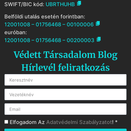

SWIFT/BIC kód:
UBRTHUHB
Belföldi utalás esetén forintban:

12001008 – 01756468 – 00100006
euróban:

12001008 – 01756468 – 00200003
Védett Társadalom Blog
Hírlevél feliratkozás
Elfogadom Az
Adatvédelmi Szabályzatot
! *