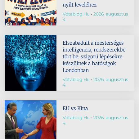
nyílt leveléhez
Vdtablog.hu
2026. augusztus
4.
Elszabadult a mesterséges
intelligencia, rendszerekbe
tört be: szigorú lépésekre
készülnek a hatóságok
Londonban
Vdtablog.hu
2026. augusztus
4.
EU vs Kína
Vdtablog.hu
2026. augusztus
4.