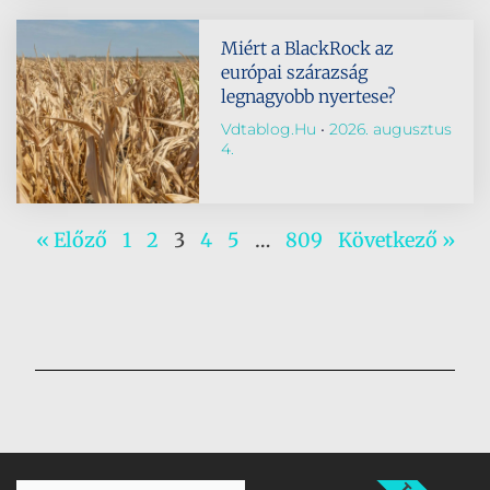
Miért a BlackRock az
európai szárazság
legnagyobb nyertese?
Vdtablog.hu
2026. augusztus
4.
« Előző
1
2
3
4
5
…
809
Következő »