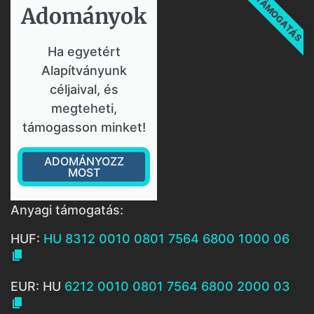
TÁMOGATÁS
Adományok​
Ha egyetért
Alapítványunk
céljaival, és
megteheti,
támogasson minket!
ADOMÁNYOZZ
MOST
Anyagi támogatás:
HUF:
HU 8312 0010 0801 7564 6800 1000 06

EUR: HU
6212 0010 0801 7564 6800 2000 03
