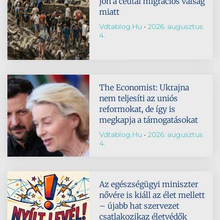
jön a ceutai migrációs válság
miatt
Vdtablog.hu
2026. augusztus
4.
The Economist: Ukrajna
nem teljesíti az uniós
reformokat, de így is
megkapja a támogatásokat
Vdtablog.hu
2026. augusztus
4.
Az egészségügyi miniszter
nővére is kiáll az élet mellett
– újabb hat szervezet
csatlakozikaz életvédők