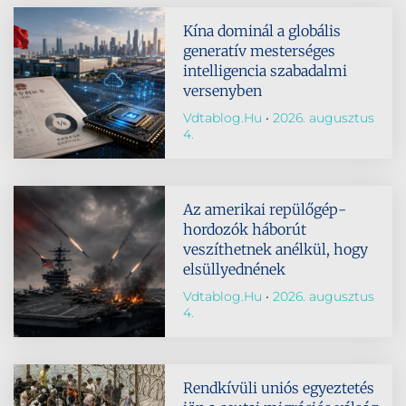
Kína dominál a globális
generatív mesterséges
intelligencia szabadalmi
versenyben
Vdtablog.hu
2026. augusztus
4.
Az amerikai repülőgép-
hordozók háborút
veszíthetnek anélkül, hogy
elsüllyednének
Vdtablog.hu
2026. augusztus
4.
Rendkívüli uniós egyeztetés