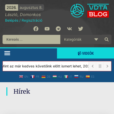
2026.
augusztus 8.
László, Domonkos
Belépés
/
Regisztráció
📹 VIDEÓK
int az már kedves követőink előtt ismert lehet, 2023-tól a Védet
EN
FR
DE
HU
IT
RU
ES
Hírek