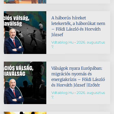
A háborús híreket
letekerték, a háborúkat nem
– Földi László és Horváth
József
Vdtablog.hu
2026. augusztus
7.
Válságok nyara Európában:
migrációs nyomás és
energiakrízis – Földi László
és Horváth József |Erőtér
Vdtablog.hu
2026. augusztus
7.