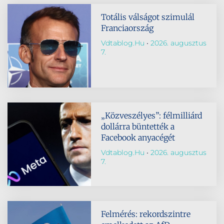
Totális válságot szimulál
Franciaország
Vdtablog.hu
2026. augusztus
7.
„Közveszélyes”: félmilliárd
dollárra büntették a
Facebook anyacégét
Vdtablog.hu
2026. augusztus
7.
Felmérés: rekordszintre