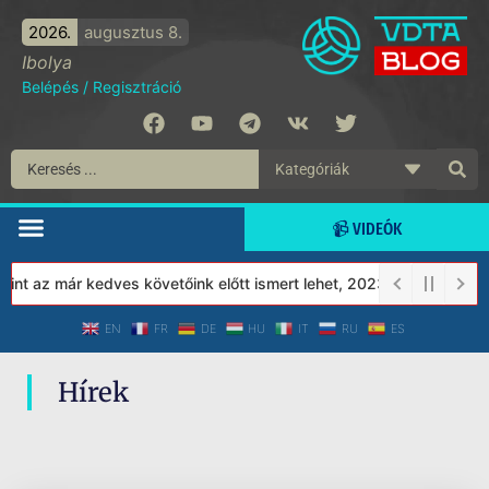
2026.
augusztus 8.
Ibolya
Belépés
/
Regisztráció
📹 VIDEÓK
nt az már kedves követőink előtt ismert lehet, 2023-tól a Védett
EN
FR
DE
HU
IT
RU
ES
Hírek