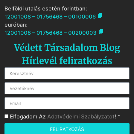
Belföldi utalás esetén forintban:

12001008 – 01756468 – 00100006
euróban:

12001008 – 01756468 – 00200003
Védett Társadalom Blog
Hírlevél feliratkozás
Elfogadom Az
Adatvédelmi Szabályzatot
! *
FELIRATKOZÁS