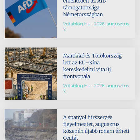
emelkedett az AfD
támogatottsága
Németországban
Vdtablog.hu
2026. augusztus
7.
Marokkó és Törökország
lett az EU–Kína
kereskedelmi vita új
frontvonala
Vdtablog.hu
2026. augusztus
7.
A spanyol hírszerzés
figyelmeztet, augusztus
közepén újabb roham érheti
Ceutát