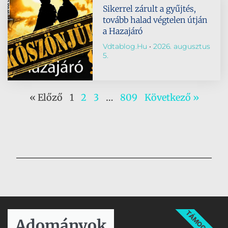
Sikerrel zárult a gyűjtés,
tovább halad végtelen útján
a Hazajáró
Vdtablog.hu
2026. augusztus
5.
« Előző
1
2
3
…
809
Következő »
TÁMOGATÁS
Adományok​