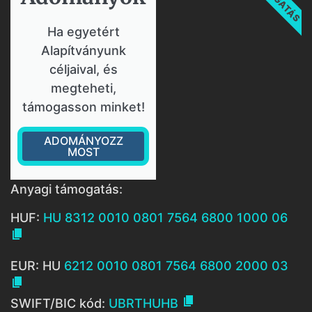
Ha egyetért
Alapítványunk
céljaival, és
megteheti,
támogasson minket!
ADOMÁNYOZZ
MOST
Anyagi támogatás:
HUF:
HU 8312 0010 0801 7564 6800 1000 06

EUR: HU
6212 0010 0801 7564 6800 2000 03


SWIFT/BIC kód:
UBRTHUHB