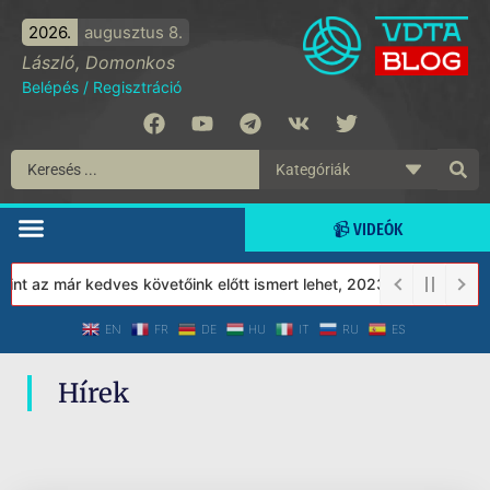
2026.
augusztus 8.
László, Domonkos
Belépés
/
Regisztráció
📹 VIDEÓK
nt az már kedves követőink előtt ismert lehet, 2023-tól a Védett 
EN
FR
DE
HU
IT
RU
ES
Hírek