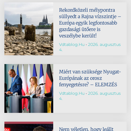
Rekordközeli mélypontra
süllyedt a Rajna vízszintje –
Európa egyik legfontosabb
gazdasági ütőere is
veszélybe került!
Vdtablog.hu
2026. augusztus
4.
Miért van szüksége Nyugat-
Európának az orosz
fenyegetésre? – ELEMZÉS
Vdtablog.hu
2026. augusztus
4.
Nem véletlen, hogy leállt