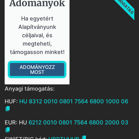
TÁMOGATÁS
Adományok​
Ha egyetért
Alapítványunk
céljaival, és
megteheti,
támogasson minket!
ADOMÁNYOZZ
MOST
Anyagi támogatás:
HUF:
HU 8312 0010 0801 7564 6800 1000 06

EUR: HU
6212 0010 0801 7564 6800 2000 03

