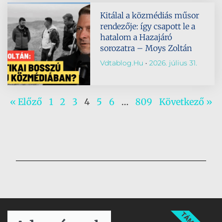
Kitálal a közmédiás műsor
rendezője: így csapott le a
hatalom a Hazajáró
sorozatra – Moys Zoltán
Vdtablog.hu
2026. július 31.
« Előző
1
2
3
4
5
6
…
809
Következő »