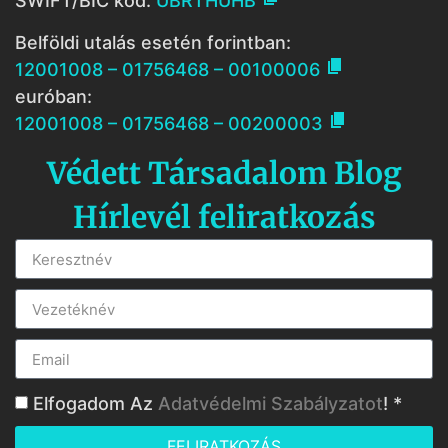
SWIFT/BIC kód:
UBRTHUHB
Belföldi utalás esetén forintban:

12001008 – 01756468 – 00100006
euróban:

12001008 – 01756468 – 00200003
Védett Társadalom Blog
Hírlevél feliratkozás
Elfogadom Az
Adatvédelmi Szabályzatot
! *
FELIRATKOZÁS