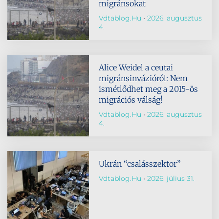
migránsokat
Vdtablog.hu
2026. augusztus
4.
Alice Weidel a ceutai
migránsinvázióról: Nem
ismétlődhet meg a 2015-ös
migrációs válság!
Vdtablog.hu
2026. augusztus
4.
Ukrán “csalásszektor”
Vdtablog.hu
2026. július 31.