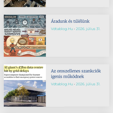
Áradunk és túlélünk
Vdtablog.hu
2026. július 31.
Az oroszellenes szankciók
igenis működnek
Vdtablog.hu
2026. július 31.