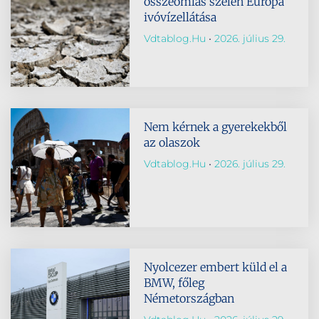
összeomlás szélén Európa
ivóvízellátása
Vdtablog.hu
2026. július 29.
Nem kérnek a gyerekekből
az olaszok
Vdtablog.hu
2026. július 29.
Nyolcezer embert küld el a
BMW, főleg
Németországban