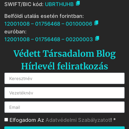

SWIFT/BIC kód:
UBRTHUHB
Belföldi utalás esetén forintban:

12001008 – 01756468 – 00100006
euróban:

12001008 – 01756468 – 00200003
Védett Társadalom Blog
Hírlevél feliratkozás
Elfogadom Az
Adatvédelmi Szabályzatot
! *