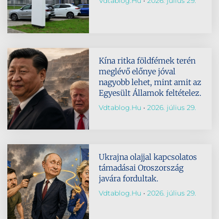
Vdtablog.hu
2026. július 29.
Kína ritka földfémek terén
meglévő előnye jóval
nagyobb lehet, mint amit az
Egyesült Államok feltételez.
Vdtablog.hu
2026. július 29.
Ukrajna olajjal kapcsolatos
támadásai Oroszország
javára fordultak.
Vdtablog.hu
2026. július 29.