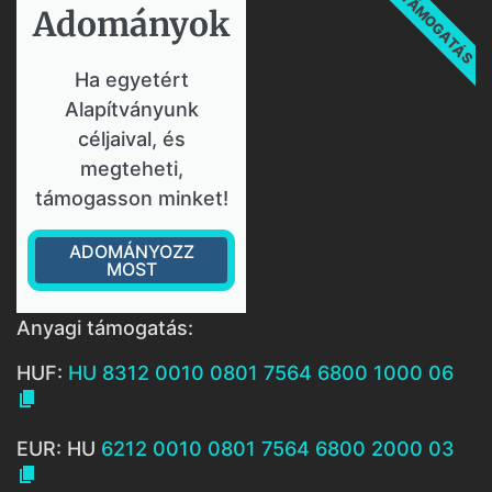
TÁMOGATÁS
Adományok​
Ha egyetért
Alapítványunk
céljaival, és
megteheti,
támogasson minket!
ADOMÁNYOZZ
MOST
Anyagi támogatás:
HUF:
HU 8312 0010 0801 7564 6800 1000 06

EUR: HU
6212 0010 0801 7564 6800 2000 03
