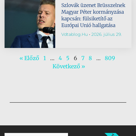
Szlovák üzenet Brüsszelnek
Magyar Péter kormányzása
kapcsán: fülsiketítő az
Európai Unió hallgatása
Vdtablog.hu
2026. július 29.
« Előző
1
…
4
5
6
7
8
…
809
Következő »