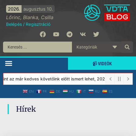
2026.
augusztus 10.
Lőrinc, Blanka, Csilla
Belépés
/
Regisztráció
📹 VIDEÓK
nt az már kedves követőink előtt ismert lehet, 2023-tól a Védett
EN
FR
DE
HU
IT
RU
ES
Hírek