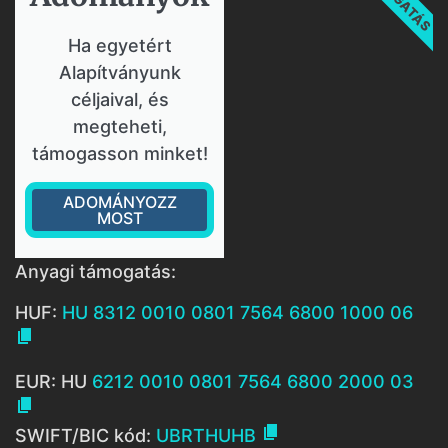
Ha egyetért
Alapítványunk
céljaival, és
megteheti,
támogasson minket!
ADOMÁNYOZZ
MOST
Anyagi támogatás:
HUF:
HU 8312 0010 0801 7564 6800 1000 06

EUR: HU
6212 0010 0801 7564 6800 2000 03


SWIFT/BIC kód:
UBRTHUHB