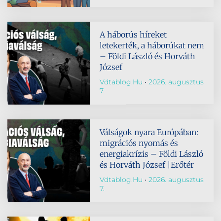
A háborús híreket
letekerték, a háborúkat nem
– Földi László és Horváth
József
Vdtablog.hu
2026. augusztus
7.
Válságok nyara Európában:
migrációs nyomás és
energiakrízis – Földi László
és Horváth József |Erőtér
Vdtablog.hu
2026. augusztus
7.