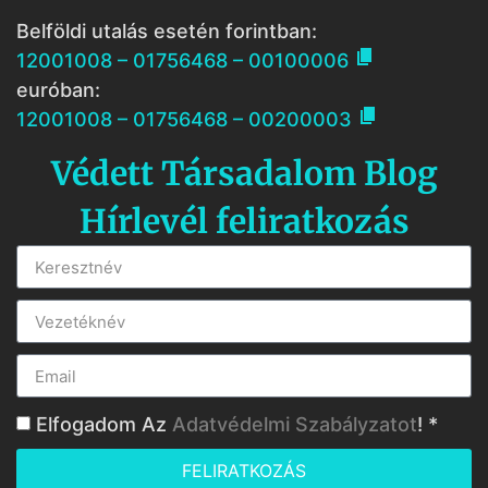
Belföldi utalás esetén forintban:

12001008 – 01756468 – 00100006
euróban:

12001008 – 01756468 – 00200003
Védett Társadalom Blog
Hírlevél feliratkozás
Elfogadom Az
Adatvédelmi Szabályzatot
! *
FELIRATKOZÁS