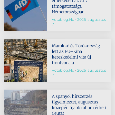
emelkedett az AfD
támogatottsága
Németországban
Vdtablog.hu
2026. augusztus
7.
Marokkó és Törökország
lett az EU–Kína
kereskedelmi vita új
frontvonala
Vdtablog.hu
2026. augusztus
7.
A spanyol hírszerzés
figyelmeztet, augusztus
közepén újabb roham érheti
Ceutát