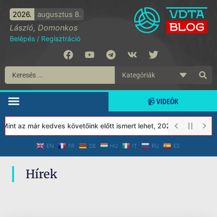
2026.
augusztus 8.
László, Domonkos
Belépés
/
Regisztráció
📹 VIDEÓK
int az már kedves követőink előtt ismert lehet, 2023-tól a Védett
EN
FR
DE
HU
IT
RU
ES
Hírek