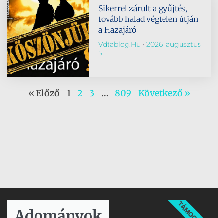
Sikerrel zárult a gyűjtés,
tovább halad végtelen útján
a Hazajáró
Vdtablog.hu
2026. augusztus
5.
« Előző
1
2
3
…
809
Következő »
TÁMOGATÁS
Adományok​