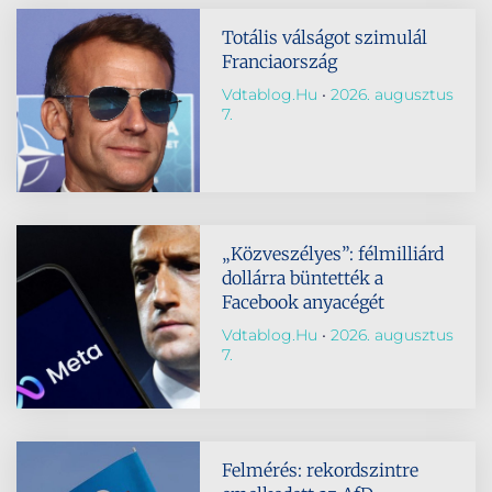
Totális válságot szimulál
Franciaország
Vdtablog.hu
2026. augusztus
7.
„Közveszélyes”: félmilliárd
dollárra büntették a
Facebook anyacégét
Vdtablog.hu
2026. augusztus
7.
Felmérés: rekordszintre