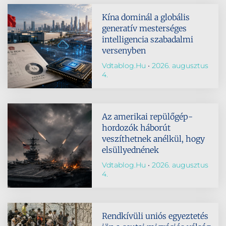
Kína dominál a globális
generatív mesterséges
intelligencia szabadalmi
versenyben
Vdtablog.hu
2026. augusztus
4.
Az amerikai repülőgép-
hordozók háborút
veszíthetnek anélkül, hogy
elsüllyednének
Vdtablog.hu
2026. augusztus
4.
Rendkívüli uniós egyeztetés