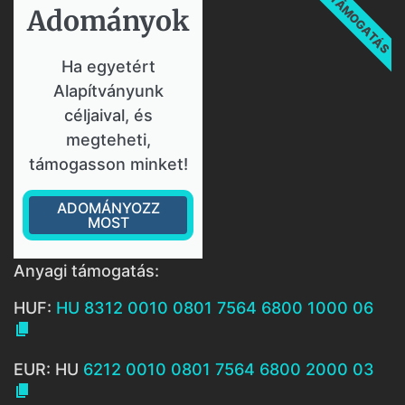
TÁMOGATÁS
Adományok​
Ha egyetért
Alapítványunk
céljaival, és
megteheti,
támogasson minket!
ADOMÁNYOZZ
MOST
Anyagi támogatás:
HUF:
HU 8312 0010 0801 7564 6800 1000 06

EUR: HU
6212 0010 0801 7564 6800 2000 03
