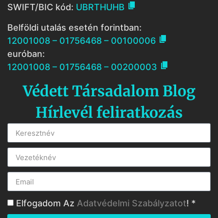

SWIFT/BIC kód:
UBRTHUHB
Belföldi utalás esetén forintban:

12001008 – 01756468 – 00100006
euróban:

12001008 – 01756468 – 00200003
Védett Társadalom Blog
Hírlevél feliratkozás
Elfogadom Az
Adatvédelmi Szabályzatot
! *