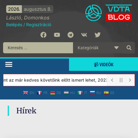
2026.
augusztus 8.
László, Domonkos
Belépés
/
Regisztráció
📹 VIDEÓK
nt az már kedves követőink előtt ismert lehet, 2023-tól a Védett 
EN
FR
DE
HU
IT
RU
ES
Hírek