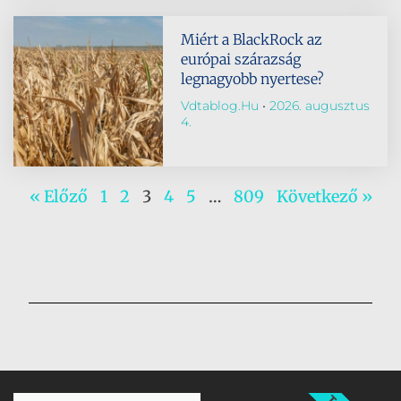
Miért a BlackRock az
európai szárazság
legnagyobb nyertese?
Vdtablog.hu
2026. augusztus
4.
« Előző
1
2
3
4
5
…
809
Következő »