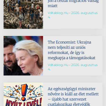
jön a ceutai migrációs válság
miatt
Vdtablog.hu
2026. augusztus
4.
The Economist: Ukrajna
nem teljesíti az uniós
reformokat, de így is
megkapja a támogatásokat
Vdtablog.hu
2026. augusztus
4.
Az egészségügyi miniszter
nővére is kiáll az élet mellett
– újabb hat szervezet
csatlakozikaz életvédők