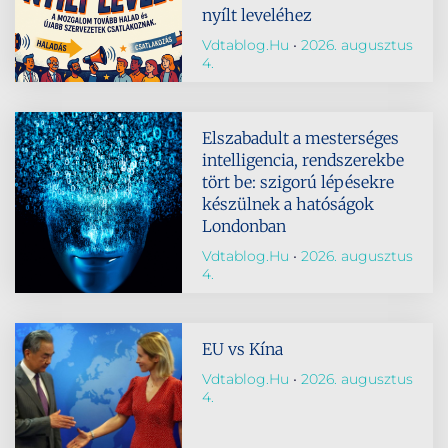
nyílt leveléhez
Vdtablog.hu
2026. augusztus
4.
Elszabadult a mesterséges
intelligencia, rendszerekbe
tört be: szigorú lépésekre
készülnek a hatóságok
Londonban
Vdtablog.hu
2026. augusztus
4.
EU vs Kína
Vdtablog.hu
2026. augusztus
4.