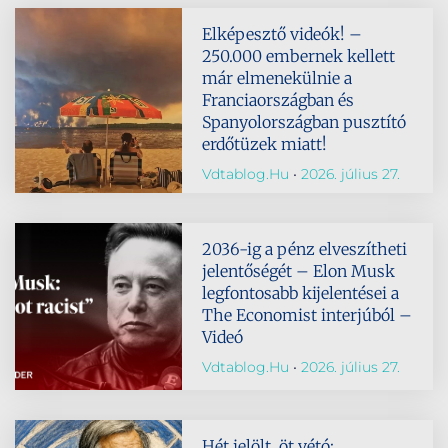
Elképesztő videók! –
250.000 embernek kellett
már elmenekülnie a
Franciaországban és
Spanyolországban pusztító
erdőtüzek miatt!
Vdtablog.hu
2026. július 27.
2036-ig a pénz elveszítheti
jelentőségét – Elon Musk
legfontosabb kijelentései a
The Economist interjúból –
Videó
Vdtablog.hu
2026. július 27.
Hét jelölt, öt vétó: