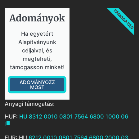
TÁMOGATÁS
Adományok​
Ha egyetért
Alapítványunk
céljaival, és
megteheti,
támogasson minket!
ADOMÁNYOZZ
MOST
Anyagi támogatás:
HUF:
HU 8312 0010 0801 7564 6800 1000 06

EUR: HU
6212 0010 0801 7564 6800 2000 03