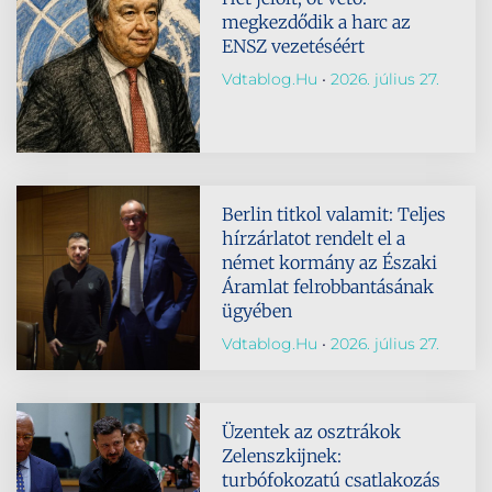
megkezdődik a harc az
ENSZ vezetéséért
Vdtablog.hu
2026. július 27.
Berlin titkol valamit: Teljes
hírzárlatot rendelt el a
német kormány az Északi
Áramlat felrobbantásának
ügyében
Vdtablog.hu
2026. július 27.
Üzentek az osztrákok
Zelenszkijnek:
turbófokozatú csatlakozás