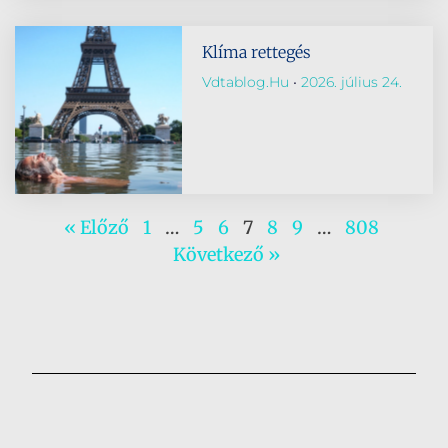
Klíma rettegés
Vdtablog.hu
2026. július 24.
« Előző
1
…
5
6
7
8
9
…
808
Következő »