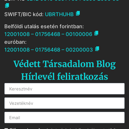


SWIFT/BIC kód:
UBRTHUHB
Belföldi utalás esetén forintban:

12001008 – 01756468 – 00100006
euróban:

12001008 – 01756468 – 00200003
Védett Társadalom Blog
Hírlevél feliratkozás