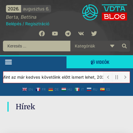
2026.
augusztus 6.
Berta, Bettina
Belépés
/
Regisztráció
📹 VIDEÓK
int az már kedves követőink előtt ismert lehet, 2023-tól a Védett
EN
FR
DE
HU
IT
RU
ES
Hírek