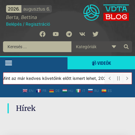
2026.
augusztus 6.
Berta, Bettina
Belépés
/
Regisztráció
📹 VIDEÓK
int az már kedves követőink előtt ismert lehet, 2023-tól a Védet
EN
FR
DE
HU
IT
RU
ES
Hírek