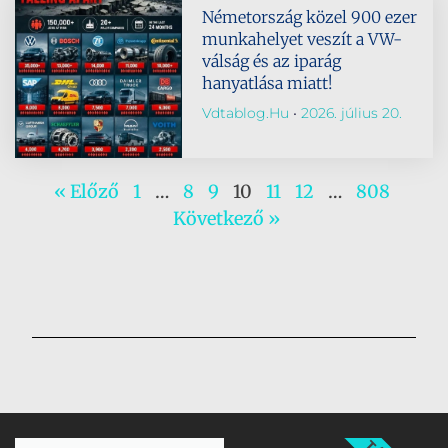
Németország közel 900 ezer
munkahelyet veszít a VW-
válság és az iparág
hanyatlása miatt!
Vdtablog.hu
2026. július 20.
« Előző
1
…
8
9
10
11
12
…
808
Következő »