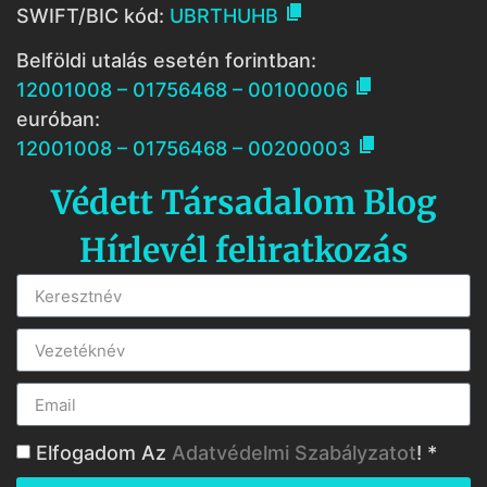

SWIFT/BIC kód:
UBRTHUHB
Belföldi utalás esetén forintban:

12001008 – 01756468 – 00100006
euróban:

12001008 – 01756468 – 00200003
Védett Társadalom Blog
Hírlevél feliratkozás
Elfogadom Az
Adatvédelmi Szabályzatot
! *