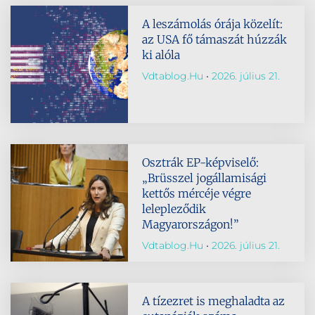
A leszámolás órája közelít:
az USA fő támaszát húzzák
ki alóla
Vdtablog.hu
2026. július 21.
Osztrák EP-képviselő:
„Brüsszel jogállamisági
kettős mércéje végre
lelepleződik
Magyarországon!”
Vdtablog.hu
2026. július 21.
A tízezret is meghaladta az