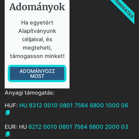
TÁMOGATÁS
Adományok​
Ha egyetért
Alapítványunk
céljaival, és
megteheti,
támogasson minket!
ADOMÁNYOZZ
MOST
Anyagi támogatás:
HUF:
HU 8312 0010 0801 7564 6800 1000 06

EUR: HU
6212 0010 0801 7564 6800 2000 03
