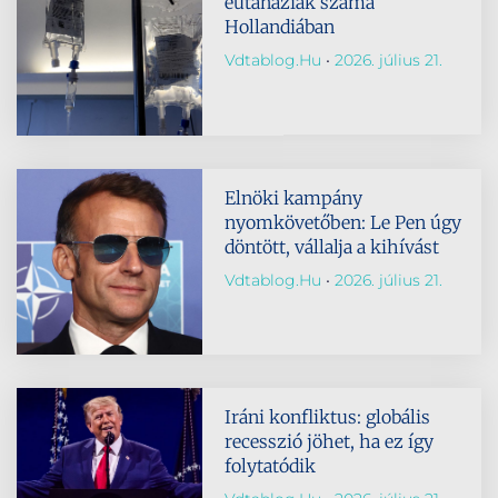
eutanáziák száma
Hollandiában
Vdtablog.hu
2026. július 21.
Elnöki kampány
nyomkövetőben: Le Pen úgy
döntött, vállalja a kihívást
Vdtablog.hu
2026. július 21.
Iráni konfliktus: globális
recesszió jöhet, ha ez így
folytatódik