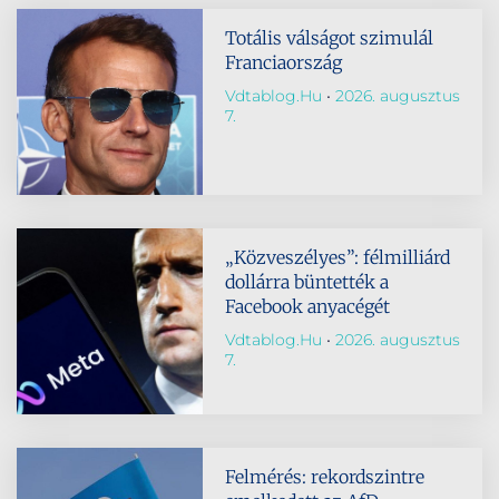
Totális válságot szimulál
Franciaország
Vdtablog.hu
2026. augusztus
7.
„Közveszélyes”: félmilliárd
dollárra büntették a
Facebook anyacégét
Vdtablog.hu
2026. augusztus
7.
Felmérés: rekordszintre