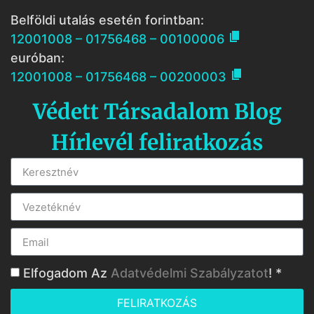
Belföldi utalás esetén forintban:

12001008 – 01756468 – 00100006
euróban:

12001008 – 01756468 – 00200003
Védett Társadalom Blog
Hírlevél feliratkozás
Elfogadom Az
Adatvédelmi Szabályzatot
! *
FELIRATKOZÁS