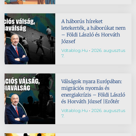
A háborús híreket
letekerték, a háborúkat nem
– Földi László és Horváth
József
Vdtablog.hu
2026. augusztus
7.
Válságok nyara Európában:
migrációs nyomás és
energiakrízis – Földi László
és Horváth József |Erőtér
Vdtablog.hu
2026. augusztus
7.