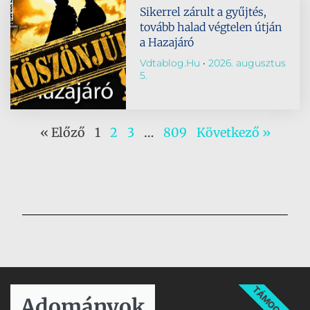
Sikerrel zárult a gyűjtés,
tovább halad végtelen útján
a Hazajáró
Vdtablog.hu
2026. augusztus
5.
« Előző
1
2
3
…
809
Következő »
TÁMOGATÁS
Adományok​