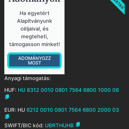
Ha egyetért
Alapítványunk
céljaival, és
megteheti,
támogasson minket!
ADOMÁNYOZZ
MOST
Anyagi támogatás:
HUF:
HU 8312 0010 0801 7564 6800 1000 06

EUR: HU
6212 0010 0801 7564 6800 2000 03


SWIFT/BIC kód:
UBRTHUHB