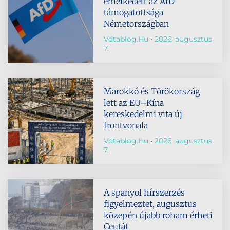
emelkedett az AfD
támogatottsága
Németországban
Vdtablog.hu
2026. augusztus
7.
Marokkó és Törökország
lett az EU–Kína
kereskedelmi vita új
frontvonala
Vdtablog.hu
2026. augusztus
7.
A spanyol hírszerzés
figyelmeztet, augusztus
közepén újabb roham érheti
Ceutát