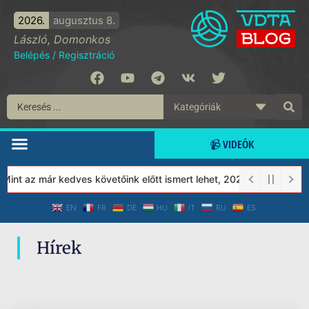
2026.
augusztus 8.
László, Domonkos
Belépés
/
Regisztráció
📹 VIDEÓK
int az már kedves követőink előtt ismert lehet, 2023-tól a Védett
EN
FR
DE
HU
IT
RU
ES
Hírek