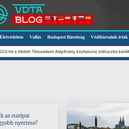
EN
FR
DE
HU
IT
RU
ES
Életvédelem
Vallás
Budapest Bizottság
Védőtársaink írták
3-tól a Védett Társadalom Alapítvány közhasznú státuszba került.
k az európai
gyobb nyertese?