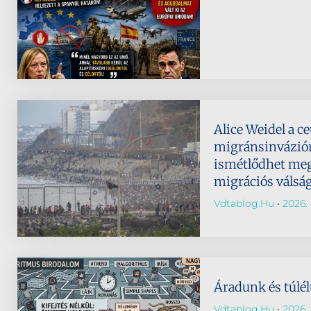
Alice Weidel a ce
migránsinvázió
ismétlődhet meg
migrációs válság
Vdtablog.hu
2026. 
Áradunk és túlé
Vdtablog.hu
2026. j