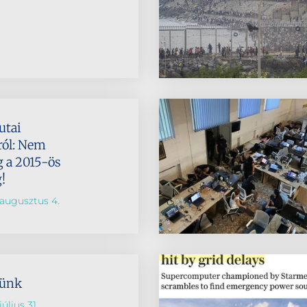
utai
ról: Nem
 a 2015-ös
!
augusztus 4.
lünk
úlius 31.