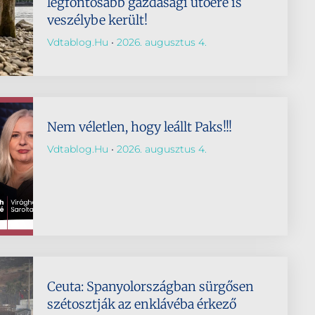
legfontosabb gazdasági ütőere is
veszélybe került!
Vdtablog.hu
2026. augusztus 4.
Nem véletlen, hogy leállt Paks!!!
Vdtablog.hu
2026. augusztus 4.
Ceuta: Spanyolországban sürgősen
szétosztják az enklávéba érkező