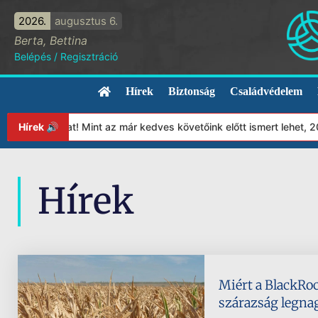
2026.
augusztus 6.
Berta, Bettina
Belépés
/
Regisztráció
Hírek
Biztonság
Családvédelem
ítványunkat! Mint az már kedves követőink előtt ismert lehet, 202
Hírek 🔊
Hírek
Miért a BlackRoc
szárazság legna