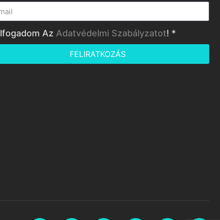
lfogadom Az
Adatvédelmi Szabályzatot
! *
FELIRATKOZÁS