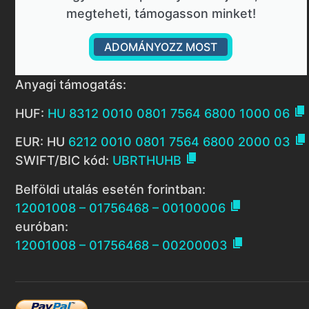
megteheti, támogasson minket!
ADOMÁNYOZZ MOST
Anyagi támogatás:

HUF:
HU 8312 0010 0801 7564 6800 1000 06

EUR: HU
6212 0010 0801 7564 6800 2000 03

SWIFT/BIC kód:
UBRTHUHB
Belföldi utalás esetén forintban:

12001008 – 01756468 – 00100006
euróban:

12001008 – 01756468 – 00200003