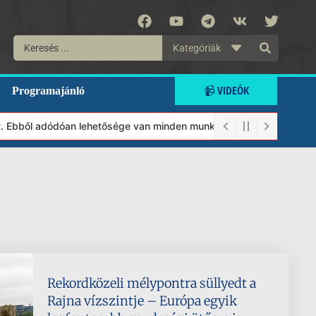
Kategóriák
📹 VIDEÓK
Programajánló
 Ebből adódóan lehetősége van minden munkánkat segíteni kívánó m
Rekordközeli mélypontra süllyedt a
Rajna vízszintje – Európa egyik