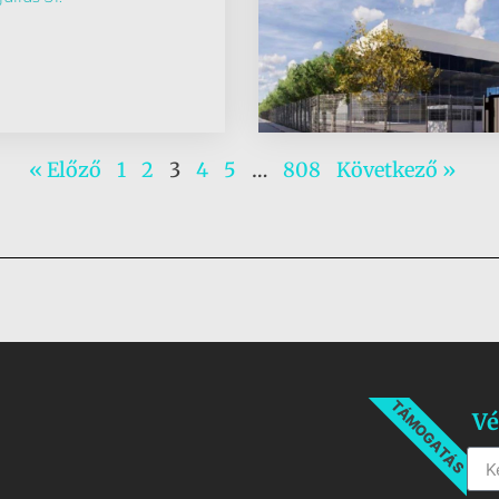
« Előző
1
2
3
4
5
…
808
Következő »
TÁMOGATÁS
Vé