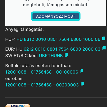
megteheti, támogasson minket!
ADOMÁNYOZZ MOST
Anyagi támogatás:

HUF:
HU 8312 0010 0801 7564 6800 1000 06

EUR: HU
6212 0010 0801 7564 6800 2000 03

SWIFT/BIC kód:
UBRTHUHB
Belföldi utalás esetén forintban:

12001008 – 01756468 – 00100006
euróban:

12001008 – 01756468 – 00200003