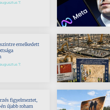
augusztus 7.
dszintre emelkedett
ttsága
n
augusztus 7.
rzés figyelmeztet,
pén újabb roham