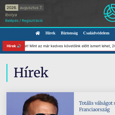
2026.
augusztus 7.
Ibolya
Belépés
/
Regisztráció
Hírek
Biztonság
Családvédelem
ítványunkat! Mint az már kedves követőink előtt ismert lehet, 20
Hírek 🔊
Hírek
Totális válságot
Franciaország