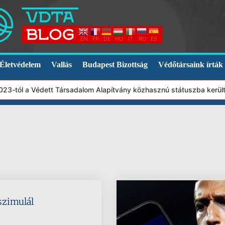
EN
FR
DE
HU
IT
RU
ES
Életvédelem
Vallás
Budapest Bizottság
Védőtársaink írták
23-tól a Védett Társadalom Alapítvány közhasznú státuszba került.
 szimulál