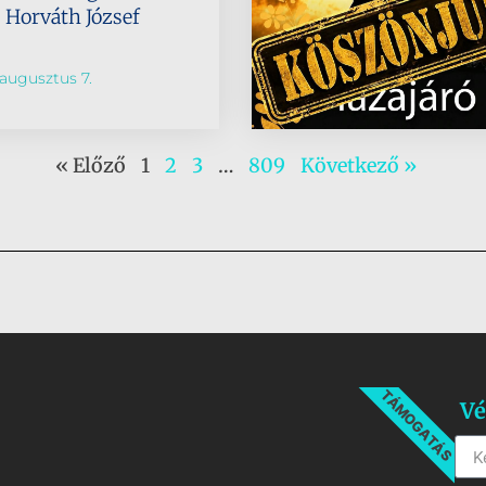
s Horváth József
augusztus 7.
« Előző
1
2
3
…
809
Következő »
TÁMOGATÁS
Vé