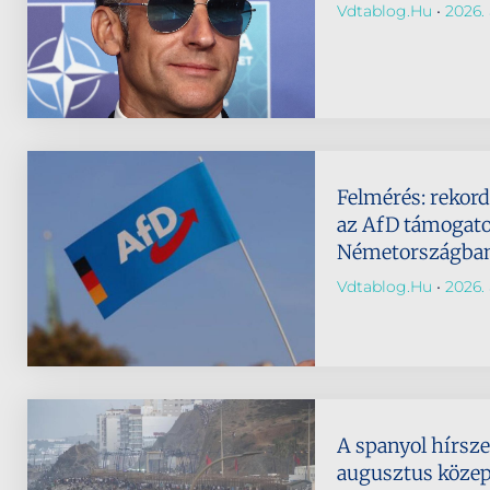
Vdtablog.hu
2026. 
Felmérés: rekor
az AfD támogato
Németországba
Vdtablog.hu
2026. 
A spanyol hírsze
augusztus köze