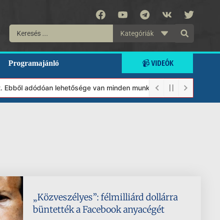
Kategóriák
📹 VIDEÓK
Programajánló
 Ebből adódóan lehetősége van minden munkánkat segíteni kívánó m
„Közveszélyes”: félmilliárd dollárra
büntették a Facebook anyacégét