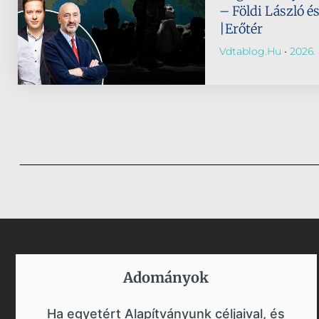
– Földi László é
|Erőtér
Vdtablog.hu
2026. 
Adományok​
Ha egyetért Alapítványunk céljaival, és