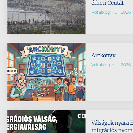
érheti Ceutát
Vdtablog.hu
2026. 
Arckönyv
Vdtablog.hu
2026. 
Válságok nyara 
migrációs nyomá