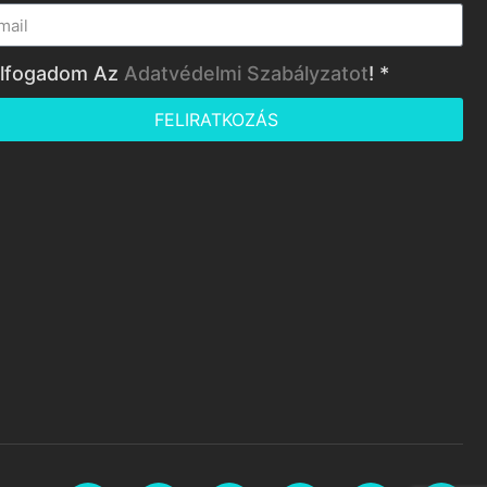
lfogadom Az
Adatvédelmi Szabályzatot
! *
FELIRATKOZÁS