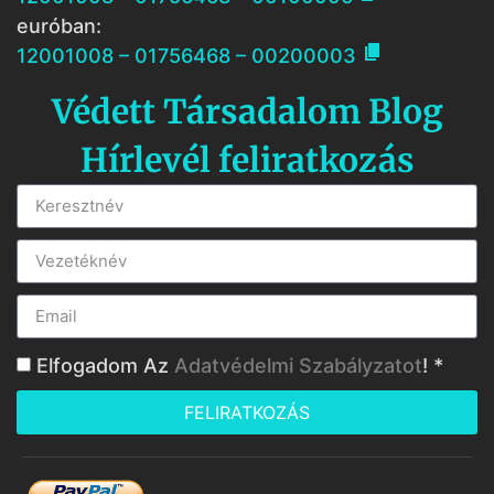
euróban:

12001008 – 01756468 – 00200003
Védett Társadalom Blog
Hírlevél feliratkozás
Elfogadom Az
Adatvédelmi Szabályzatot
! *
FELIRATKOZÁS