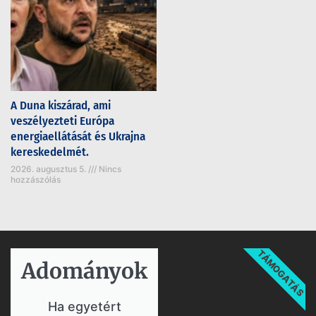
A Duna kiszárad, ami
veszélyezteti Európa
energiaellátását és Ukrajna
kereskedelmét.
2026. augusztus 5.
Nincs
hozzászólás
TÁMOGATÁS
Adományok​
Ha egyetért