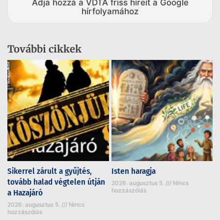
Adja hozzá a VDTA friss híreit a Google
hírfolyamához
További cikkek
Sikerrel zárult a gyűjtés,
Isten haragja
tovább halad végtelen útján
2026. augusztus 5.
Nincs
hozzászólás
a Hazajáró
2026. augusztus 5.
Nincs
hozzászólás