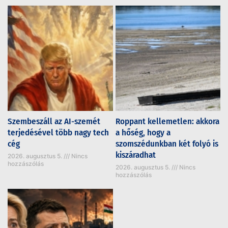
Szembeszáll az AI-szemét
Roppant kellemetlen: akkora
terjedésével több nagy tech
a hőség, hogy a
cég
szomszédunkban két folyó is
kiszáradhat
2026. augusztus 5.
Nincs
hozzászólás
2026. augusztus 5.
Nincs
hozzászólás