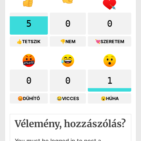
5
0
0
👍TETSZIK
👎NEM
💘SZERETEM
0
0
1
😡DÜHÍTŐ
😂VICCES
😮HÚHA
Vélemény, hozzászólás?
You must be logged in to post a