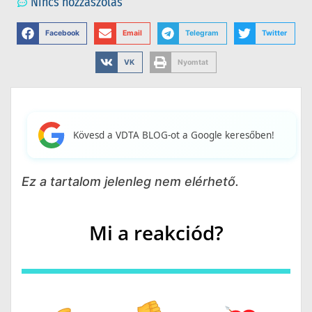
Nincs hozzászólás
Facebook
Email
Telegram
Twitter
VK
Nyomtat
Kövesd a VDTA BLOG-ot a Google keresőben!
Ez a tartalom jelenleg nem elérhető.
Mi a reakciód?