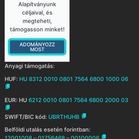
Alapítványunk
céljaival, és
megteheti,
támogasson minket!
ADOMÁNYOZZ
MOST
Anyagi támogatás:
HUF:
HU 8312 0010 0801 7564 6800 1000 06

EUR: HU
6212 0010 0801 7564 6800 2000 03


SWIFT/BIC kód:
UBRTHUHB
Belföldi utalás esetén forintban:

12001008 – 01756468 – 00100006