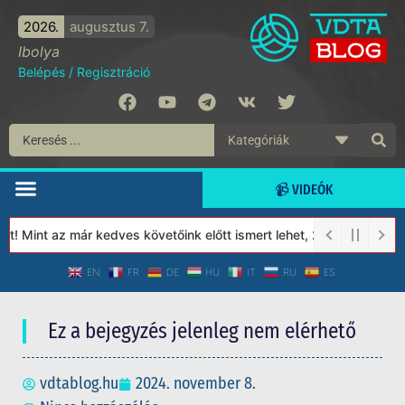
2026.
augusztus 7.
Ibolya
Belépés
/
Regisztráció
📹 VIDEÓK
 Mint az már kedves követőink előtt ismert lehet, 2023-tól a Véd
EN
FR
DE
HU
IT
RU
ES
Ez a bejegyzés jelenleg nem elérhető
vdtablog.hu
2024. november 8.