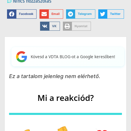
Nincs hozzászólás
Facebook
Email
Telegram
Twitter
VK
Nyomtat
Kövesd a VDTA BLOG-ot a Google keresőben!
Ez a tartalom jelenleg nem elérhető.
Mi a reakciód?