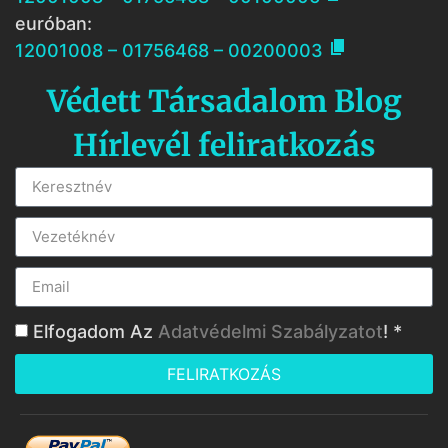
euróban:

12001008 – 01756468 – 00200003
Védett Társadalom Blog
Hírlevél feliratkozás
Elfogadom Az
Adatvédelmi Szabályzatot
! *
FELIRATKOZÁS