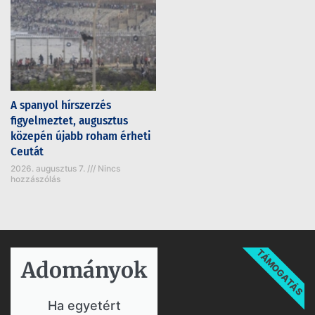
A spanyol hírszerzés
figyelmeztet, augusztus
közepén újabb roham érheti
Ceutát
2026. augusztus 7.
Nincs
hozzászólás
TÁMOGATÁS
Adományok​
Ha egyetért