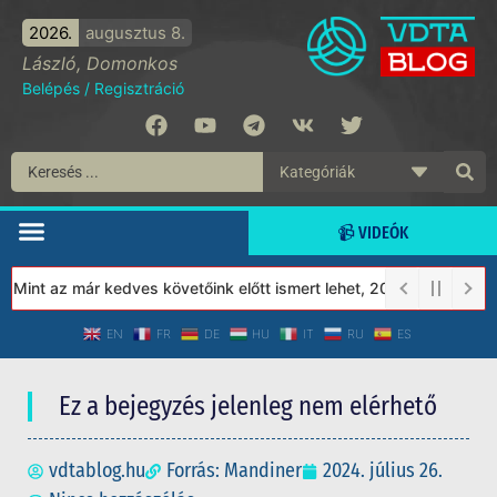
2026.
augusztus 8.
László, Domonkos
Belépés
/
Regisztráció
📹 VIDEÓK
int az már kedves követőink előtt ismert lehet, 2023-tól a Védet
EN
FR
DE
HU
IT
RU
ES
Ez a bejegyzés jelenleg nem elérhető
vdtablog.hu
Forrás: Mandiner
2024. július 26.