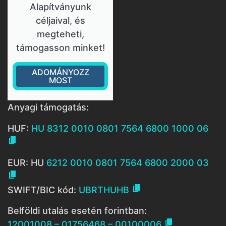
Alapítványunk
céljaival, és
megteheti,
támogasson minket!
ADOMÁNYOZZ
MOST
Anyagi támogatás:
HUF:
HU 8312 0010 0801 7564 6800 1000 06

EUR: HU
6212 0010 0801 7564 6800 2000 03


SWIFT/BIC kód:
UBRTHUHB
Belföldi utalás esetén forintban:

12001008 – 01756468 – 00100006