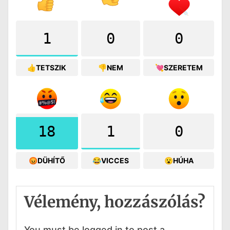
1
0
0
👍TETSZIK
👎NEM
💘SZERETEM
18
1
0
😡DÜHÍTŐ
😂VICCES
😮HÚHA
Vélemény, hozzászólás?
You must be logged in to post a