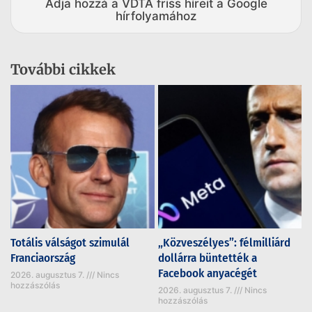
Adja hozzá a VDTA friss híreit a Google
hírfolyamához
További cikkek
Totális válságot szimulál
„Közveszélyes”: félmilliárd
Franciaország
dollárra büntették a
Facebook anyacégét
2026. augusztus 7.
Nincs
hozzászólás
2026. augusztus 7.
Nincs
hozzászólás