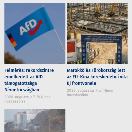
Felmérés: rekordszintre
Marokkó és Törökország lett
emelkedett az AfD
az EU–Kína kereskedelmi vita
támogatottsága
új frontvonala
Németországban
2026. augusztus 7.
Nincs
hozzászólás
2026. augusztus 7.
Nincs
hozzászólás