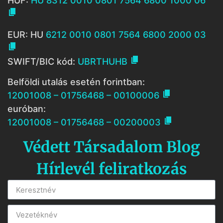
HUF:
HU 8312 0010 0801 7564 6800 1000 06

EUR: HU
6212 0010 0801 7564 6800 2000 03


SWIFT/BIC kód:
UBRTHUHB
Belföldi utalás esetén forintban:

12001008 – 01756468 – 00100006
euróban:

12001008 – 01756468 – 00200003
Védett Társadalom Blog
Hírlevél feliratkozás