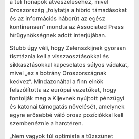
a téli hónapok átvészeléséhez, mivel
Oroszország „folytatja a hibrid támadásokat
és az információs háborút az egész
kontinensen” mondta az Associated Press
hírügynökségnek adott interjújában.
Stubb úgy véli, hogy Zelenszkijnek gyorsan
tisztáznia kell a visszaosztásokkal és
sikkasztásokkal kapcsolatos súlyos vádakat,
mivel „ez a botrány Oroszországnak
kedvez”. Mindazonáltal a finn elnök
felszólította az európai vezetőket, hogy
fontolják meg a Kijevnek nyújtott pénzügyi
és katonai támogatás növelését, amelynek
egyre erősebbé váló orosz pozíciókkal kell
szembenéznie a harctéren.
„Nem vagyok túl optimista a tűzszünet