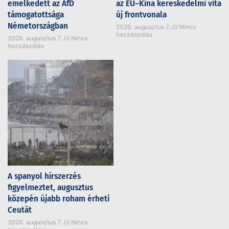
emelkedett az AfD
az EU–Kína kereskedelmi vita
támogatottsága
új frontvonala
Németországban
2026. augusztus 7.
Nincs
hozzászólás
2026. augusztus 7.
Nincs
hozzászólás
A spanyol hírszerzés
figyelmeztet, augusztus
közepén újabb roham érheti
Ceutát
2026. augusztus 7.
Nincs