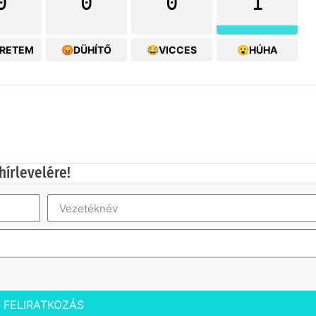
0
0
0
1
ERETEM
😡DÜHÍTŐ
😂VICCES
😮HÚHA
hírlevelére!
FELIRATKOZÁS