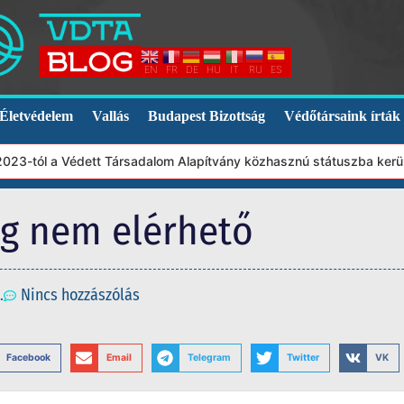
EN
FR
DE
HU
IT
RU
ES
Életvédelem
Vallás
Budapest Bizottság
Védőtársaink írták
3-tól a Védett Társadalom Alapítvány közhasznú státuszba került.
eg nem elérhető
.
Nincs hozzászólás
Facebook
Email
Telegram
Twitter
VK