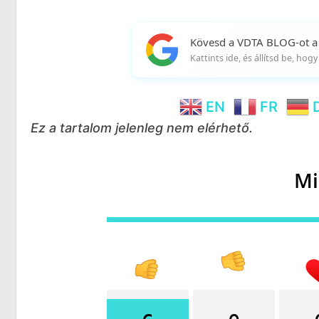
Kövesd a VDTA BLOG-ot a
Kattints ide, és állítsd be, ho
EN
FR
Ez a tartalom jelenleg nem elérhető.
Mi