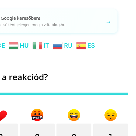
 Google keresőben!
→
gy elsőként jelenjen meg a vdtablog.hu
DE
HU
IT
RU
ES
 a reakciód?