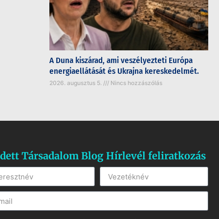
A Duna kiszárad, ami veszélyezteti Európa
energiaellátását és Ukrajna kereskedelmét.
2026. augusztus 5.
Nincs hozzászólás
dett Társadalom Blog Hírlevél feliratkozás