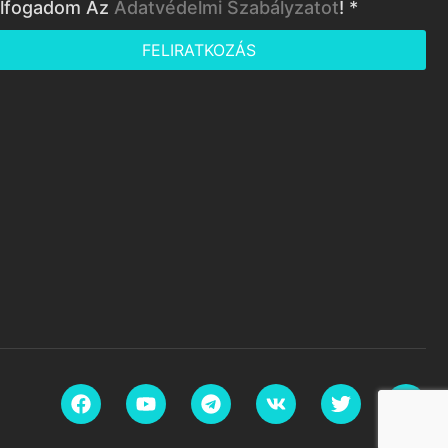
lfogadom Az
Adatvédelmi Szabályzatot
! *
FELIRATKOZÁS