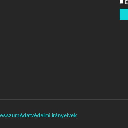
E
resszum
Adatvédelmi irányelvek