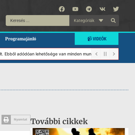
Kategóriák
📹 VIDEÓK
Programajánló
 Ebből adódóan lehetősége van minden munkánkat segíteni kívánó m
További cikkek
Nyomtat