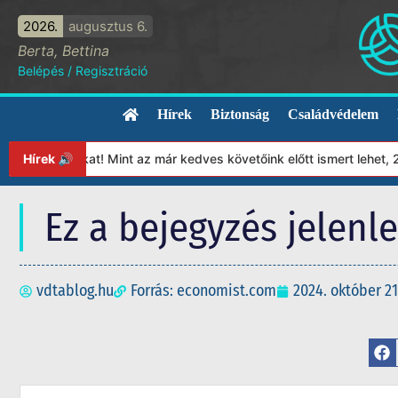
2026.
augusztus 6.
Berta, Bettina
Belépés
/
Regisztráció
Hírek
Biztonság
Családvédelem
tványunkat! Mint az már kedves követőink előtt ismert lehet, 202
Hírek 🔊
Ez a bejegyzés jelenl
vdtablog.hu
Forrás: economist.com
2024. október 21