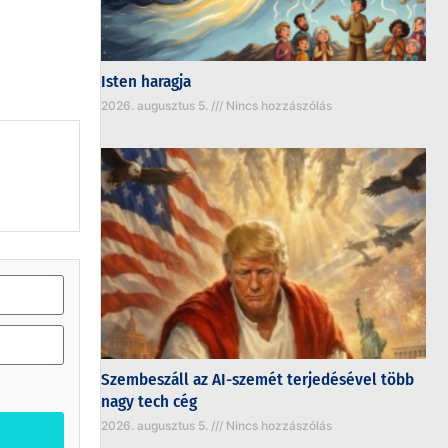
Isten haragja
2026. augusztus 5.
Nincs hozzászólás
Szembeszáll az AI-szemét terjedésével több
nagy tech cég
2026. augusztus 5.
Nincs hozzászólás