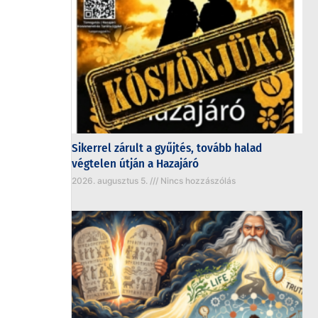
Sikerrel zárult a gyűjtés, tovább halad
végtelen útján a Hazajáró
2026. augusztus 5.
Nincs hozzászólás