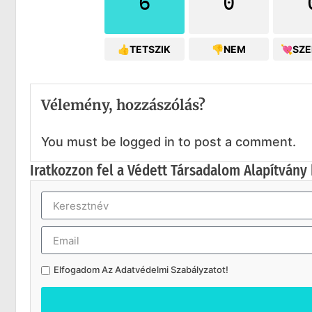
6
0
👍TETSZIK
👎NEM
💘SZ
Vélemény, hozzászólás?
You must be logged in to post a comment.
Iratkozzon fel a Védett Társadalom Alapítvány 
Elfogadom Az
Adatvédelmi Szabályzatot
!