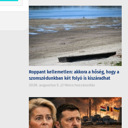
Roppant kellemetlen: akkora a hőség, hogy a
szomszédunkban két folyó is kiszáradhat
2026. augusztus 5.
Nincs hozzászólás