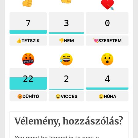
7
3
0
👍TETSZIK
👎NEM
💘SZERETEM
22
2
4
😡DÜHÍTŐ
😂VICCES
😮HÚHA
Vélemény, hozzászólás?
You must be logged in to post a