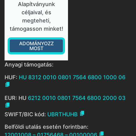
Alapítványunk
céljaival, és
megteheti,
támogasson minket!
ADOMÁNYOZZ
MOST
Anyagi támogatás:
HUF:
HU 8312 0010 0801 7564 6800 1000 06

EUR: HU
6212 0010 0801 7564 6800 2000 03


SWIFT/BIC kód:
UBRTHUHB
Belföldi utalás esetén forintban:

12001008 – 01756468 – 00100006