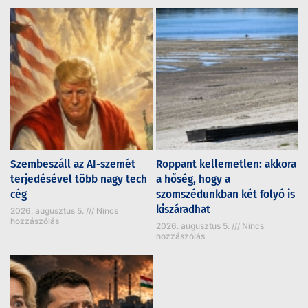
Szembeszáll az AI-szemét
Roppant kellemetlen: akkora
terjedésével több nagy tech
a hőség, hogy a
cég
szomszédunkban két folyó is
kiszáradhat
2026. augusztus 5.
Nincs
hozzászólás
2026. augusztus 5.
Nincs
hozzászólás