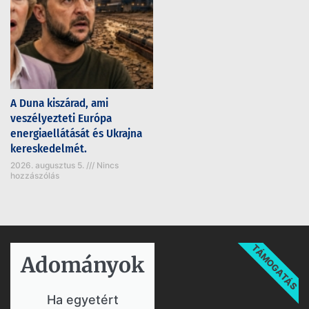
A Duna kiszárad, ami
veszélyezteti Európa
energiaellátását és Ukrajna
kereskedelmét.
2026. augusztus 5.
Nincs
hozzászólás
TÁMOGATÁS
Adományok​
Ha egyetért