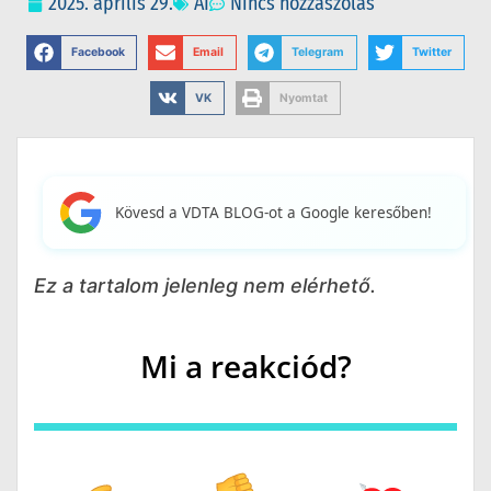
2025. április 29.
AI
Nincs hozzászólás
Facebook
Email
Telegram
Twitter
VK
Nyomtat
Kövesd a VDTA BLOG-ot a Google keresőben!
Ez a tartalom jelenleg nem elérhető.
Mi a reakciód?