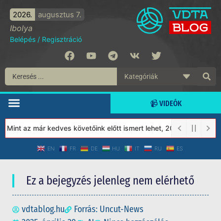
2026.
augusztus 7.
Ibolya
Belépés
/
Regisztráció
📹 VIDEÓK
Mint az már kedves követőink előtt ismert lehet, 2023-tól a Véde
EN
FR
DE
HU
IT
RU
ES
Ez a bejegyzés jelenleg nem elérhető
vdtablog.hu
Forrás: Uncut-News