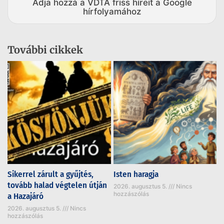
Adja hozzá a VDTA friss híreit a Google
hírfolyamához
További cikkek
Sikerrel zárult a gyűjtés,
Isten haragja
tovább halad végtelen útján
2026. augusztus 5.
Nincs
hozzászólás
a Hazajáró
2026. augusztus 5.
Nincs
hozzászólás