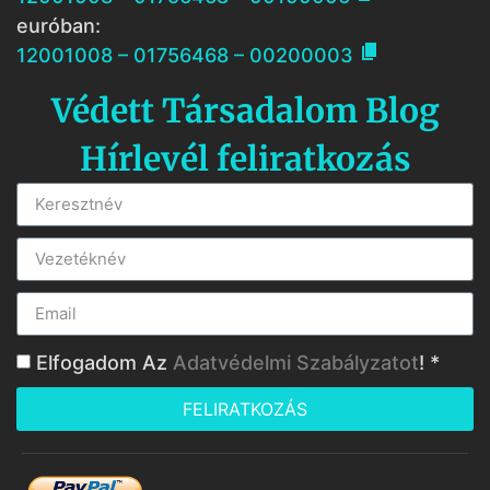
euróban:

12001008 – 01756468 – 00200003
Védett Társadalom Blog
Hírlevél feliratkozás
Elfogadom Az
Adatvédelmi Szabályzatot
! *
FELIRATKOZÁS