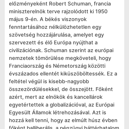
előzményeként Robert Schuman, francia
miniszterelnök terve rajzolódott ki 1950
május 9-én. A békés viszonyok
fenntartásához nélkülözhetetlen egy
szövetség hozzájárulása, amelyet egy
szervezett és élő Európa nyújthat a
civilizációnak. Schuman szerint az európai
nemzetek tömörülése megköveteli, hogy
Franciaország és Németország közötti
évszázados ellentét kiküszöböltessék. Ez a
feltétel végül is kisebb-nagyobb
összezördülésekkel, de összejött. Főként
azért, mert az elnökök és kancellárok
egyetértettek a globalizációval, az Európai
Egyesült Államok létrehozásával. Azt is
hozzá kell tenni, hogy az elmúlt húsz évben
főként balliberális, a pénzügyi háttérhatalom