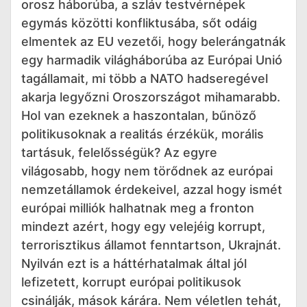
orosz háborúba, a szláv testvérnépek
egymás közötti konfliktusába, sőt odáig
elmentek az EU vezetői, hogy belerángatnák
egy harmadik világháborúba az Európai Unió
tagállamait, mi több a NATO hadseregével
akarja legyőzni Oroszországot mihamarabb.
Hol van ezeknek a haszontalan, bűnöző
politikusoknak a realitás érzékük, morális
tartásuk, felelősségük? Az egyre
világosabb, hogy nem törődnek az európai
nemzetállamok érdekeivel, azzal hogy ismét
európai milliók halhatnak meg a fronton
mindezt azért, hogy egy velejéig korrupt,
terrorisztikus államot fenntartson, Ukrajnát.
Nyilván ezt is a háttérhatalmak által jól
lefizetett, korrupt európai politikusok
csinálják, mások kárára. Nem véletlen tehát,