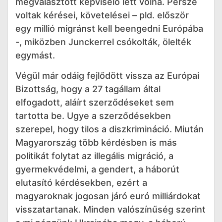
megválasztott képviselő lett volna. Persze
voltak kérései, követelései – pld. először
egy millió migránst kell beengedni Európába
-, miközben Junckerrel csókolták, ölelték
egymást.
Végül már odáig fejlődött vissza az Európai
Bizottság, hogy a 27 tagállam által
elfogadott, aláírt szerződéseket sem
tartotta be. Ugye a szerződésekben
szerepel, hogy tilos a diszkrimináció. Miután
Magyarország több kérdésben is más
politikát folytat az illegális migráció, a
gyermekvédelmi, a gendert, a háborút
elutasító kérdésekben, ezért a
magyaroknak jogosan járó euró milliárdokat
visszatartanak. Minden valószínűség szerint