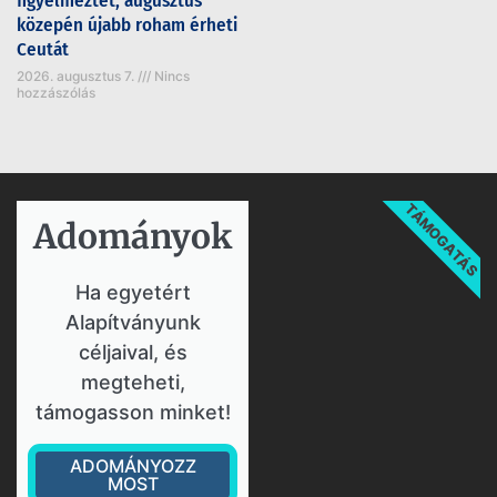
figyelmeztet, augusztus
közepén újabb roham érheti
Ceutát
2026. augusztus 7.
Nincs
hozzászólás
TÁMOGATÁS
Adományok​
Ha egyetért
Alapítványunk
céljaival, és
megteheti,
támogasson minket!
ADOMÁNYOZZ
MOST