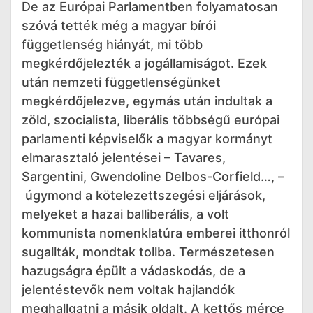
De az Európai Parlamentben folyamatosan
szóvá tették még a magyar bírói
függetlenség hiányát, mi több
megkérdőjelezték a jogállamiságot. Ezek
után nemzeti függetlenségünket
megkérdőjelezve, egymás után indultak a
zöld, szocialista, liberális többségű európai
parlamenti képviselők a magyar kormányt
elmarasztaló jelentései – Tavares,
Sargentini, Gwendoline Delbos-Corfield…, –
úgymond a kötelezettszegési eljárások,
melyeket a hazai balliberális, a volt
kommunista nomenklatúra emberei itthonról
sugallták, mondtak tollba. Természetesen
hazugságra épült a vádaskodás, de a
jelentéstevők nem voltak hajlandók
meghallgatni a másik oldalt. A kettős mérce