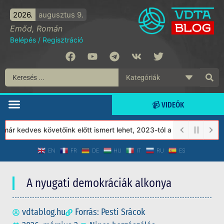
2026.
augusztus 9.
Emőd, Román
Belépés
/
Regisztráció
📹 VIDEÓK
kedves követőink előtt ismert lehet, 2023-tól a Védett Társadalo
EN
FR
DE
HU
IT
RU
ES
A nyugati demokráciák alkonya
vdtablog.hu
Forrás: Pesti Srácok