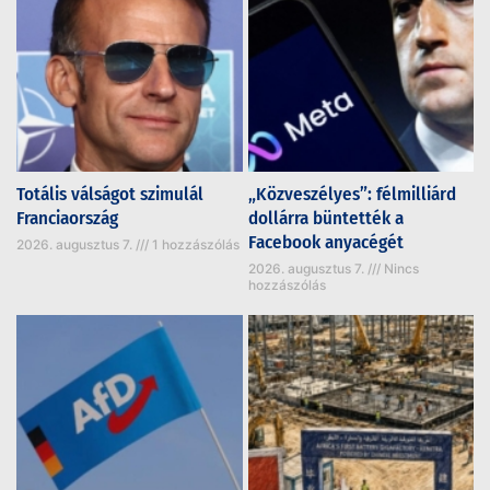
Totális válságot szimulál
„Közveszélyes”: félmilliárd
Franciaország
dollárra büntették a
Facebook anyacégét
2026. augusztus 7.
1 hozzászólás
2026. augusztus 7.
Nincs
hozzászólás