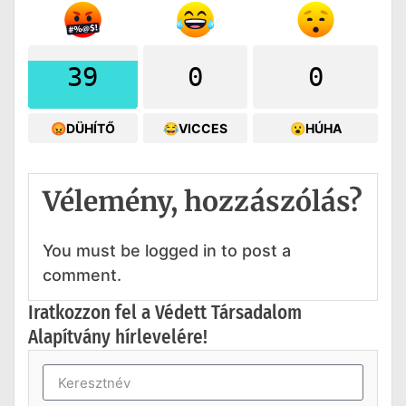
39
0
0
😡DÜHÍTŐ
😂VICCES
😮HÚHA
Vélemény, hozzászólás?
You must be logged in to post a
comment.
Iratkozzon fel a Védett Társadalom
Alapítvány hírlevelére!