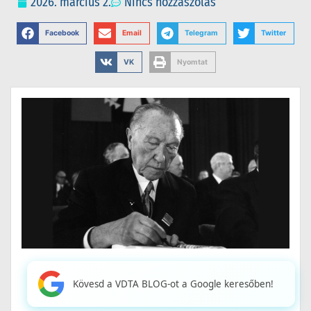
2026. március 2.
Nincs hozzászólás
Facebook
Email
Telegram
Twitter
VK
Nyomtat
Kövesd a VDTA BLOG-ot a Google keresőben!