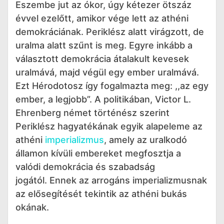
Eszembe jut az ókor, úgy kétezer ötszáz
évvel ezelőtt, amikor vége lett az athéni
demokráciának. Periklész alatt virágzott, de
uralma alatt szűnt is meg. Egyre inkább a
választott demokrácia átalakult kevesek
uralmává, majd végül egy ember uralmává.
Ezt Hérodotosz így fogalmazta meg: ,,az egy
ember, a legjobb”. A politikában, Victor L.
Ehrenberg német történész szerint
Periklész hagyatékának egyik alapeleme az
athéni
imperializmus
, amely az uralkodó
államon kívüli embereket megfosztja a
valódi demokrácia és szabadság
jogától. Ennek az arrogáns imperializmusnak
az elősegítését tekintik az athéni bukás
okának.