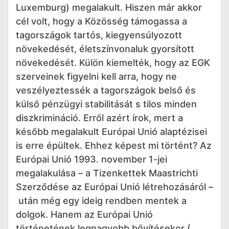
Luxemburg) megalakult. Hiszen már akkor
cél volt, hogy a Közösség támogassa a
tagországok tartós, kiegyensúlyozott
növekedését, életszínvonaluk gyorsított
növekedését. Külön kiemelték, hogy az EGK
szerveinek figyelni kell arra, hogy ne
veszélyeztessék a tagországok belső és
külső pénzügyi stabilitását s tilos minden
diszkrimináció. Erről azért írok, mert a
később megalakult Európai Unió alaptézisei
is erre épültek. Ehhez képest mi történt? Az
Európai Unió 1993. november 1-jei
megalakulása – a Tizenkettek Maastrichti
Szerződése az Európai Unió létrehozásáról –
után még egy ideig rendben mentek a
dolgok. Hanem az Európai Unió
történetének legnagyobb bővítésekor (