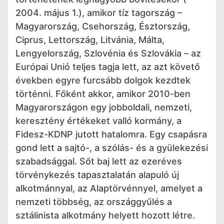
2004. május 1.), amikor tíz tagország –
Magyarország, Csehország, Észtország,
Ciprus, Lettország, Litvánia, Málta,
Lengyelország, Szlovénia és Szlovákia – az
Európai Unió teljes tagja lett, az azt követő
években egyre furcsább dolgok kezdtek
történni. Főként akkor, amikor 2010-ben
Magyarországon egy jobboldali, nemzeti,
keresztény értékeket valló kormány, a
Fidesz-KDNP jutott hatalomra. Egy csapásra
gond lett a sajtó-, a szólás- és a gyülekezési
szabadsággal. Sőt baj lett az ezeréves
törvénykezés tapasztalatán alapuló új
alkotmánnyal, az Alaptörvénnyel, amelyet a
nemzeti többség, az országgyűlés a
sztálinista alkotmány helyett hozott létre.