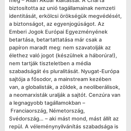
meg – Allah Akbar kiáltással. A Charta
biztosította az unió tagállamainak nemzeti
identitását, erkölcsi örökségük megvédését,
a biztonságot, az egyenjogúságot. Az
Emberi Jogok Európai Egyezményének
betartása, betartattatása már csak a
papíron maradt meg: nem szavatolják az
élethez való jogot (készülnek a háborúra!),
nem tartják tiszteletben a média
szabadságát és pluralitását. Nyugat-Európa
sajtója a fősodor, a mainstream kezében
van, a globalisták, a zöldek, a neoliberálisok,
a neomarxisták uralják a sajtót. Cenzúra van
a legnagyobb tagállamokban –
Franciaország, Németország,
Svédország… – aki mást mond, mást állít az
repül. A véleménynyilvánítás szabadsága is