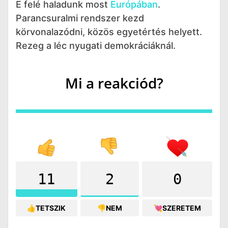
E felé haladunk most
Európában
.
Parancsuralmi rendszer kezd
körvonalazódni, közös egyetértés helyett.
Rezeg a léc nyugati demokráciáknál.
Mi a reakciód?
11
2
0
👍TETSZIK
👎NEM
💘SZERETEM