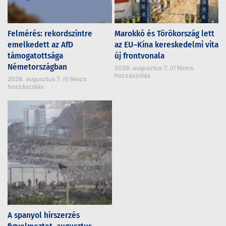
Felmérés: rekordszintre
Marokkó és Törökország lett
emelkedett az AfD
az EU–Kína kereskedelmi vita
támogatottsága
új frontvonala
Németországban
2026. augusztus 7.
Nincs
hozzászólás
2026. augusztus 7.
Nincs
hozzászólás
A spanyol hírszerzés