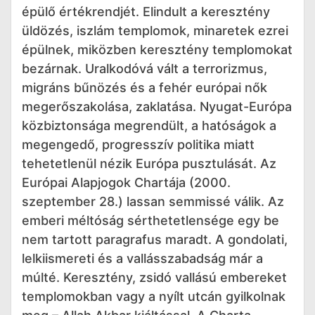
épülő értékrendjét. Elindult a keresztény
üldözés, iszlám templomok, minaretek ezrei
épülnek, miközben keresztény templomokat
bezárnak. Uralkodóvá vált a terrorizmus,
migráns bűnözés és a fehér európai nők
megerőszakolása, zaklatása. Nyugat-Európa
közbiztonsága megrendült, a hatóságok a
megengedő, progresszív politika miatt
tehetetlenül nézik Európa pusztulását. Az
Európai Alapjogok Chartája (2000.
szeptember 28.) lassan semmissé válik. Az
emberi méltóság sérthetetlensége egy be
nem tartott paragrafus maradt. A gondolati,
lelkiismereti és a vallásszabadság már a
múlté. Keresztény, zsidó vallású embereket
templomokban vagy a nyílt utcán gyilkolnak