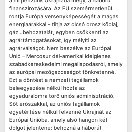
a mi pénzünk Ukrajnába megy, a háború
finanszírozására. Az EU szemérmetlenül
rontja Európa versenyképességét a magas
energiaárakkal – tiltja az olcsó orosz kőolaj,
gáz…behozatalát, egyben csökkenti az
agrártámogatásokat, így mélyíti az
agrárválságot. Nem beszélve az Európai
Unió – Mercosur dél-amerikai ideiglenes
szabadkereskedelmi megállapodásról, amely
az európai mezőgazdaságot tönkretenné.
Ezt a döntést a nemzeti tagállamok
beleegyezése nélkül hozta az
egyeduralomra törő uniós adminisztráció.
Sőt erőszakkal, az uniós tagállamok
egyetértése nélkül felvenné Ukrajnát az
Európai Unióba, amely alsó hangon két
dolgot jelentene: behozná a háborút