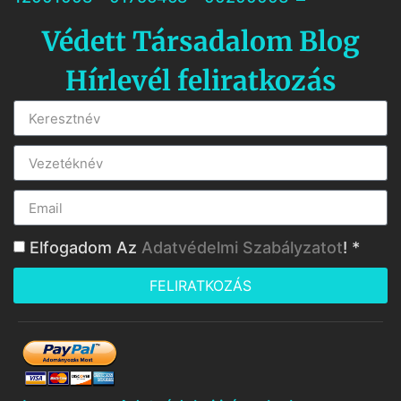
Védett Társadalom Blog
Hírlevél feliratkozás
Elfogadom Az
Adatvédelmi Szabályzatot
! *
FELIRATKOZÁS