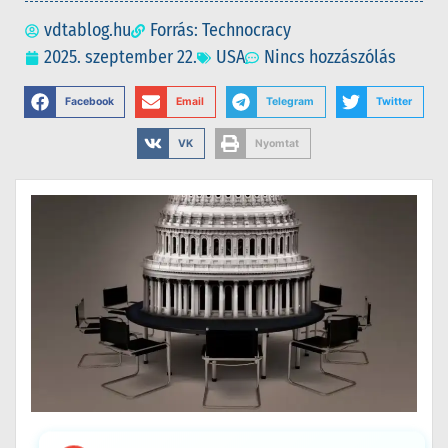
vdtablog.hu
Forrás: Technocracy
2025. szeptember 22.
USA
Nincs hozzászólás
Facebook
Email
Telegram
Twitter
VK
Nyomtat