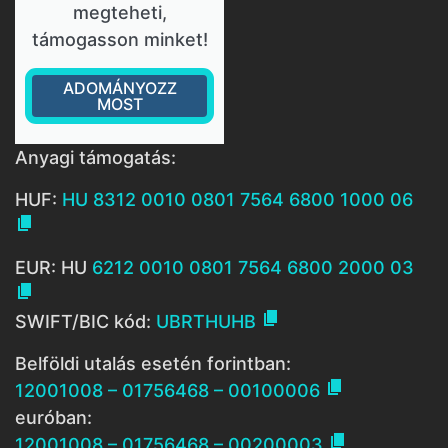
megteheti,
támogasson minket!
ADOMÁNYOZZ
MOST
Anyagi támogatás:
HUF:
HU 8312 0010 0801 7564 6800 1000 06

EUR: HU
6212 0010 0801 7564 6800 2000 03


SWIFT/BIC kód:
UBRTHUHB
Belföldi utalás esetén forintban:

12001008 – 01756468 – 00100006
euróban:

12001008 – 01756468 – 00200003