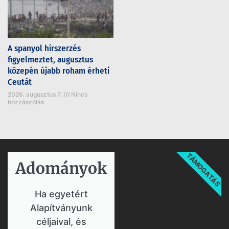
A spanyol hírszerzés
figyelmeztet, augusztus
közepén újabb roham érheti
Ceutát
2026. augusztus 7.
Nincs
hozzászólás
TÁMOGATÁS
Adományok​
Ha egyetért
Alapítványunk
céljaival, és