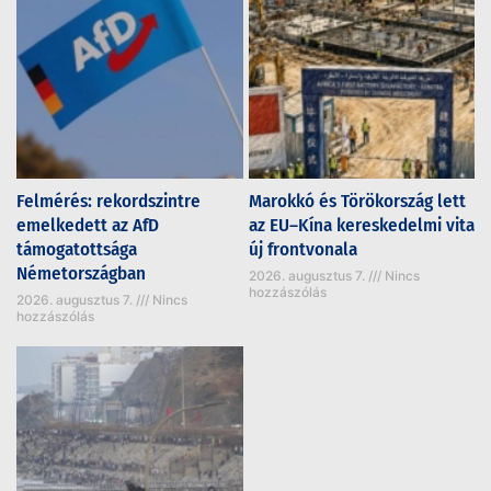
Felmérés: rekordszintre
Marokkó és Törökország lett
emelkedett az AfD
az EU–Kína kereskedelmi vita
támogatottsága
új frontvonala
Németországban
2026. augusztus 7.
Nincs
hozzászólás
2026. augusztus 7.
Nincs
hozzászólás