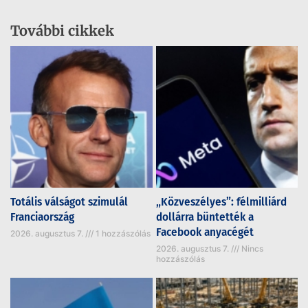
További cikkek
Totális válságot szimulál
„Közveszélyes”: félmilliárd
Franciaország
dollárra büntették a
Facebook anyacégét
2026. augusztus 7.
1 hozzászólás
2026. augusztus 7.
Nincs
hozzászólás