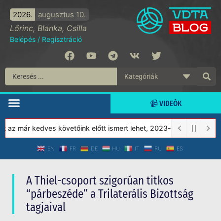
2026.
augusztus 10.
Lőrinc, Blanka, Csilla
Belépés
/
Regisztráció
📹 VIDEÓK
már kedves követőink előtt ismert lehet, 2023-tól a Védett Társa
EN
FR
DE
HU
IT
RU
ES
A Thiel-csoport szigorúan titkos
“párbeszéde” a Trilaterális Bizottság
tagjaival