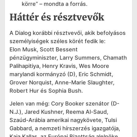
körre” – mondta a forrás.
Háttér és résztvevők
A Dialog korábbi résztvevői, akik befolyásos
személyiségek széles körét fedik le:
Elon Musk, Scott Bessent
pénzügyminiszter, Larry Summers, Chamath
Palihapitiya, Henry Kravis, Wes Moore
marylandi kormányzó (D), Eric Schmidt,
Grover Norquist, Anne-Marie Slaughter,
Robert Hur és Sophia Bush.
Jelen van még: Cory Booker szenátor (D-
N.J.), Jared Kushner, Reema Al-Saud,
Szaúd-Arábia amerikai nagykövete, Tulsi
Gabbard, a nemzeti hírszerzés igazgatója,
Kaja Kallas, az Európai Bizottság alelnöke,