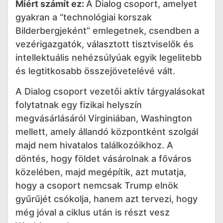
Miért számít ez:
A Dialog csoport, amelyet
gyakran a “technológiai korszak
Bilderbergjeként” emlegetnek, csendben a
vezérigazgatók, választott tisztviselők és
intellektuális nehézsúlyúak egyik legelitebb
és legtitkosabb összejövetelévé vált.
A Dialog csoport vezetői aktív tárgyalásokat
folytatnak egy fizikai helyszín
megvásárlásáról Virginiában, Washington
mellett, amely állandó központként szolgál
majd nem hivatalos találkozóikhoz. A
döntés, hogy földet vásárolnak a főváros
közelében, majd megépítik, azt mutatja,
hogy a csoport nemcsak Trump elnök
gyűrűjét csókolja, hanem azt tervezi, hogy
még jóval a ciklus után is részt vesz