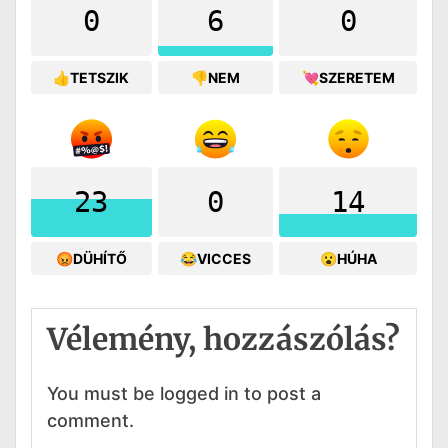
0
6
0
👍TETSZIK
👎NEM
💘SZERETEM
23
0
14
😡DÜHÍTŐ
😂VICCES
😮HÚHA
Vélemény, hozzászólás?
You must be logged in to post a
comment.