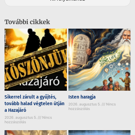
További cikkek
Sikerrel zárult a gyűjtés,
Isten haragja
tovább halad végtelen útján
2026. augusztus 5.
Nincs
hozzászólás
a Hazajáró
2026. augusztus 5.
Nincs
hozzászólás