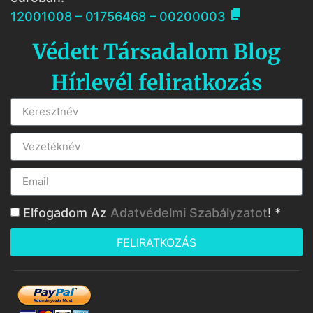

12001008 – 01756468 – 00200003
Védett Társadalom Blog
Hírlevél feliratkozás
Elfogadom Az
Adatvédelmi Szabályzatot
! *
FELIRATKOZÁS