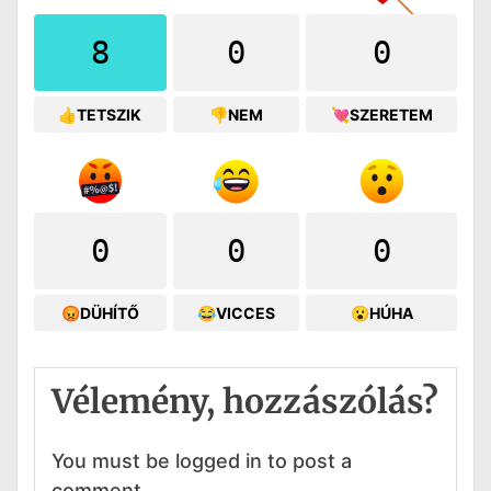
8
0
0
👍TETSZIK
👎NEM
💘SZERETEM
0
0
0
😡DÜHÍTŐ
😂VICCES
😮HÚHA
Vélemény, hozzászólás?
You must be logged in to post a
comment.