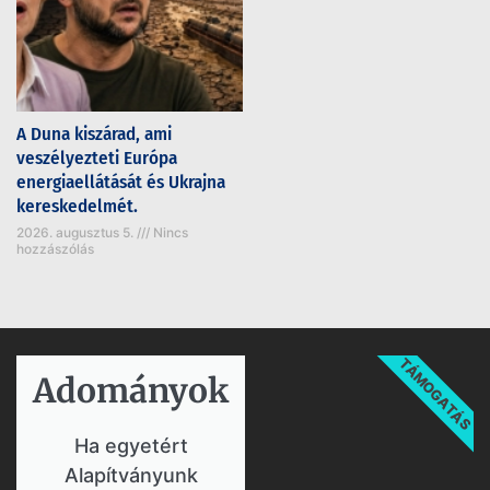
A Duna kiszárad, ami
veszélyezteti Európa
energiaellátását és Ukrajna
kereskedelmét.
2026. augusztus 5.
Nincs
hozzászólás
TÁMOGATÁS
Adományok​
Ha egyetért
Alapítványunk