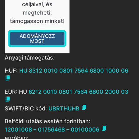
céljaival, és
megteheti,
támogasson minket!
ADOMÁNYOZZ
MOST
Anyagi támogatás:
HUF:
HU 8312 0010 0801 7564 6800 1000 06

EUR: HU
6212 0010 0801 7564 6800 2000 03


SWIFT/BIC kód:
UBRTHUHB
Belföldi utalás esetén forintban:

12001008 – 01756468 – 00100006
euróban: