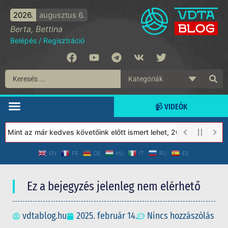
2026.
augusztus 6.
Berta, Bettina
Belépés
/
Regisztráció
📹 VIDEÓK
int az már kedves követőink előtt ismert lehet, 2023-tól a Védet
EN
FR
DE
HU
IT
RU
ES
Ez a bejegyzés jelenleg nem elérhető
vdtablog.hu
2025. február 14.
Nincs hozzászólás