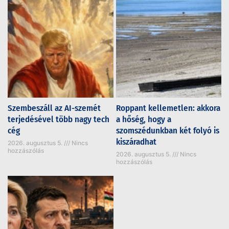
Szembeszáll az AI-szemét
Roppant kellemetlen: akkora
terjedésével több nagy tech
a hőség, hogy a
cég
szomszédunkban két folyó is
kiszáradhat
2026. augusztus 5.
Nincs
hozzászólás
2026. augusztus 5.
Nincs
hozzászólás