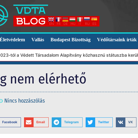
EN
FR
DE
HU
IT
RU
ES
Életvédelem
Vallás
Budapest Bizottság
Védőtársaink írták
23-tól a Védett Társadalom Alapítvány közhasznú státuszba került.
eg nem elérhető
Nincs hozzászólás
Facebook
Email
Telegram
Twitter
VK