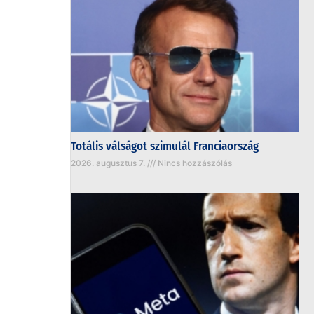
Totális válságot szimulál Franciaország
2026. augusztus 7.
Nincs hozzászólás