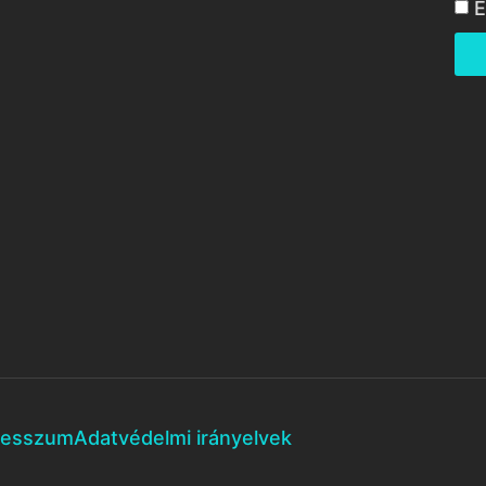
E
resszum
Adatvédelmi irányelvek