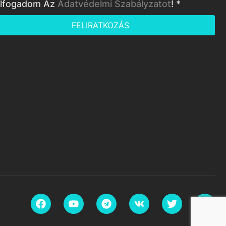
lfogadom Az
Adatvédelmi Szabályzatot
! *
FELIRATKOZÁS