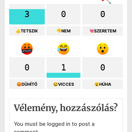
3
0
0
👍TETSZIK
👎NEM
💘SZERETEM
0
1
0
😡DÜHÍTŐ
😂VICCES
😮HÚHA
Vélemény, hozzászólás?
You must be logged in to post a
comment.