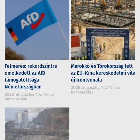
Felmérés: rekordszintre
Marokkó és Törökország lett
emelkedett az AfD
az EU–Kína kereskedelmi vita
támogatottsága
új frontvonala
Németországban
2026. augusztus 7.
Nincs
hozzászólás
2026. augusztus 7.
Nincs
hozzászólás