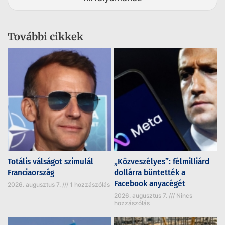
További cikkek
Totális válságot szimulál
„Közveszélyes”: félmilliárd
Franciaország
dollárra büntették a
Facebook anyacégét
2026. augusztus 7.
1 hozzászólás
2026. augusztus 7.
Nincs
hozzászólás