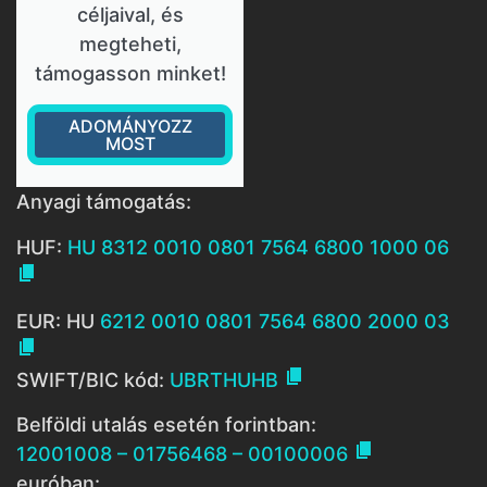
céljaival, és
megteheti,
támogasson minket!
ADOMÁNYOZZ
MOST
Anyagi támogatás:
HUF:
HU 8312 0010 0801 7564 6800 1000 06

EUR: HU
6212 0010 0801 7564 6800 2000 03


SWIFT/BIC kód:
UBRTHUHB
Belföldi utalás esetén forintban:

12001008 – 01756468 – 00100006
euróban: