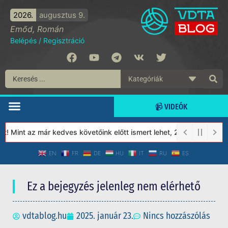
2026.
augusztus 9.
Emőd, Román
Belépés
/
Regisztráció
📹 VIDEÓK
 Mint az már kedves követőink előtt ismert lehet, 2023-tól a Véde
EN
FR
DE
HU
IT
RU
ES
Ez a bejegyzés jelenleg nem elérhető
vdtablog.hu
2025. január 23.
Nincs hozzászólás