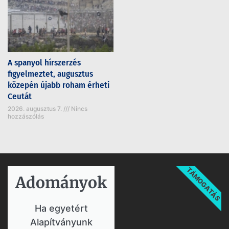
A spanyol hírszerzés
figyelmeztet, augusztus
közepén újabb roham érheti
Ceutát
2026. augusztus 7.
Nincs
hozzászólás
TÁMOGATÁS
Adományok​
Ha egyetért
Alapítványunk