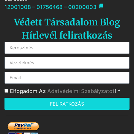

12001008 – 01756468 – 00200003
Védett Társadalom Blog
Hírlevél feliratkozás
Elfogadom Az
Adatvédelmi Szabályzatot
! *
FELIRATKOZÁS