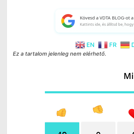
Kövesd a VDTA BLOG-ot a
Kattints ide, és állítsd be, ho
EN
FR
Ez a tartalom jelenleg nem elérhető.
Mi