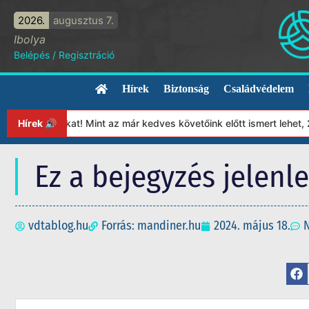
2026.
augusztus 7.
Ibolya
Belépés
/
Regisztráció
Hírek
Biztonság
Családvédelem
pítványunkat! Mint az már kedves követőink előtt ismert lehet, 20
Hírek 🔊
Ez a bejegyzés jelenl
vdtablog.hu
Forrás: mandiner.hu
2024. május 18.
N