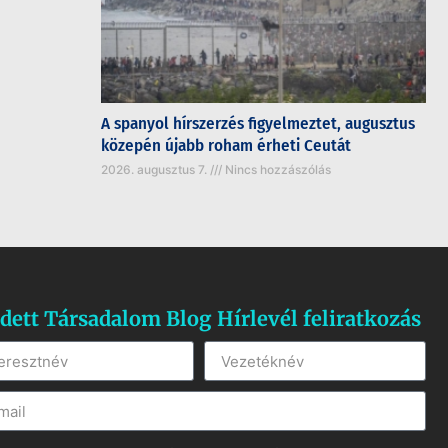
A spanyol hírszerzés figyelmeztet, augusztus
közepén újabb roham érheti Ceutát
2026. augusztus 7.
Nincs hozzászólás
dett Társadalom Blog Hírlevél feliratkozás