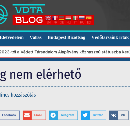
EN
FR
DE
HU
IT
RU
ES
Életvédelem
Vallás
Budapest Bizottság
Védőtársaink írták
23-tól a Védett Társadalom Alapítvány közhasznú státuszba került
eg nem elérhető
incs hozzászólás
Facebook
Email
Telegram
Twitter
VK