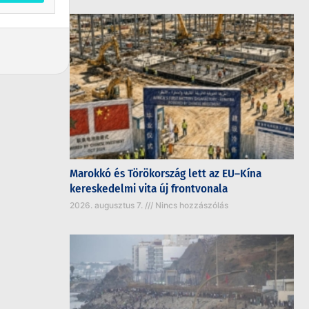
Marokkó és Törökország lett az EU–Kína
kereskedelmi vita új frontvonala
2026. augusztus 7.
Nincs hozzászólás