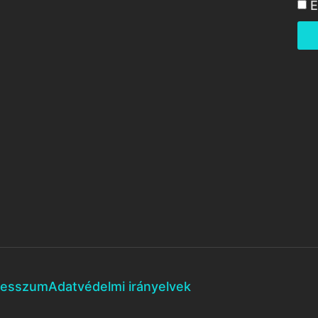
E
resszum
Adatvédelmi irányelvek