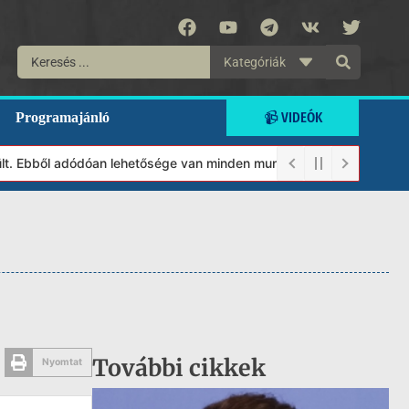
Kategóriák
📹 VIDEÓK
Programajánló
. Ebből adódóan lehetősége van minden munkánkat segíteni kívánó 
További cikkek
Nyomtat