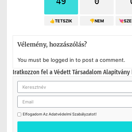
49
0
👍TETSZIK
👎NEM
💘SZ
Vélemény, hozzászólás?
You must be logged in to post a comment.
Iratkozzon fel a Védett Társadalom Alapítvány 
Elfogadom Az
Adatvédelmi Szabályzatot
!