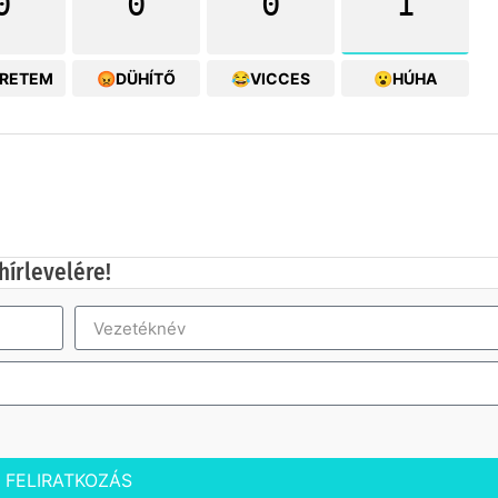
0
0
0
1
ERETEM
😡DÜHÍTŐ
😂VICCES
😮HÚHA
hírlevelére!
FELIRATKOZÁS