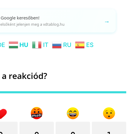
 Google keresőben!
→
gy elsőként jelenjen meg a vdtablog.hu
DE
HU
IT
RU
ES
 a reakciód?