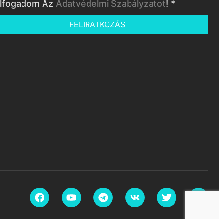
lfogadom Az
Adatvédelmi Szabályzatot
! *
FELIRATKOZÁS