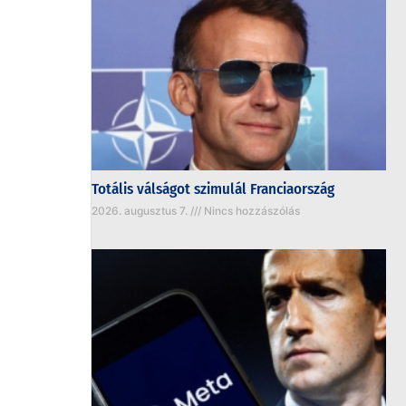
Totális válságot szimulál Franciaország
2026. augusztus 7.
Nincs hozzászólás